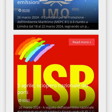
emissioni”
00:00
26 marzo 2024 - Il Comitato per la Protezione
dell’Ambiente Marittimo (MEPC 81) si è riunito a
Londra dal 18 al 22 marzo 2024, segnando un p...
Read more »
5 aprile, sciopero nazionale dei
porti
00:00
26 marzo 2024 - A seguito dell’assemblea nazionale
dei delegati portuali svoltasi a Civitavecchia il 27