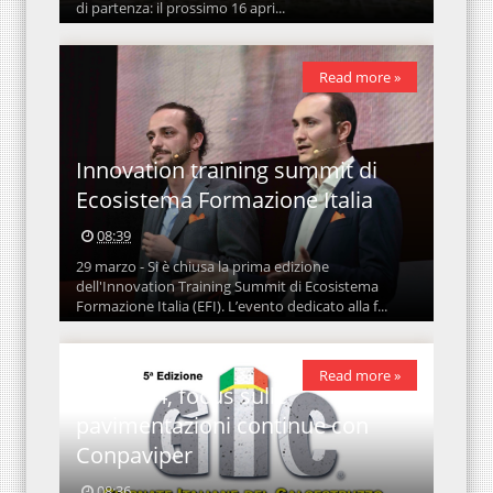
di partenza: il prossimo 16 apri...
Read more »
Innovation training summit di
Ecosistema Formazione Italia
08:39
29 marzo - Si è chiusa la prima edizione
dell'Innovation Training Summit di Ecosistema
Formazione Italia (EFI). L’evento dedicato alla f...
Read more »
GIC 2024, focus sulle
pavimentazioni continue con
Conpaviper
08:36