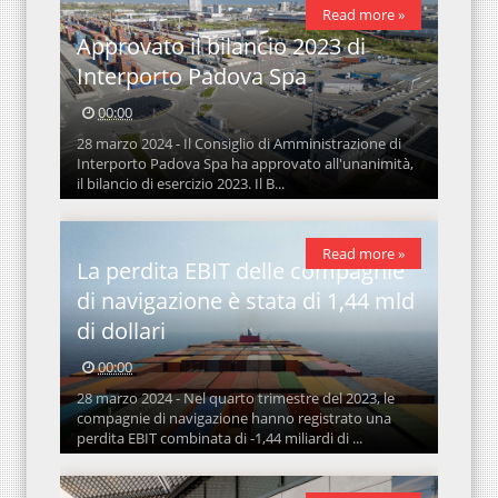
Read more »
Approvato il bilancio 2023 di
Interporto Padova Spa
00:00
28 marzo 2024 - Il Consiglio di Amministrazione di
Interporto Padova Spa ha approvato all'unanimità,
il bilancio di esercizio 2023. Il B...
Read more »
La perdita EBIT delle compagnie
di navigazione è stata di 1,44 mld
di dollari
00:00
28 marzo 2024 - Nel quarto trimestre del 2023, le
compagnie di navigazione hanno registrato una
perdita EBIT combinata di -1,44 miliardi di ...