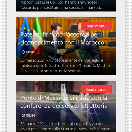
Nippon Gas Line Co., Ltd. hanno annunciato
l'accordo per costituire una società di marketi...
Read more »
Patenti: firmato l'accordo per il
riconoscimento con il Marocco
08:45
30 marzo 2024 - Il vicepresidente del Consiglio e
ministro delle Infrastrutture e dei Trasporti, Matteo
Salvini, ha incontrato, nella sede M...
Read more »
Ponte di Messina: si inizia con la
conferenza dei servizi istruttoria
08:44
30 marzo 2024 - L’iter burocratico per l’avvio dei
lavori per il ponte sullo Stretto di Messina è ai nastri