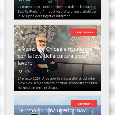
27 marzo 2024 – Rete Ferroviaria Italiana lancia
EasyRailFreight, l’innovativa piattaforma digitale per
lo sviluppo della logistica intermod...
Read more »
A Venezia e Chioggia rigenerare
con la leva della cultura e del
lavoro
07:32
27 marzo 2024 - Aree aperte e accessibili ai cittadini
oltre a chi svolge attività portuali: il waterfront è una
ricchezza in termini di spa...
Read more »
Terntank ordina ulteriori navi