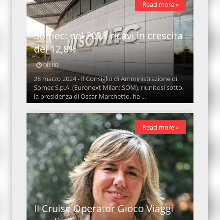
Read more »
Somec: nel 2023 ricavi in crescita
del 12,8%
00:00
28 marzo 2024 - Il Consiglio di Amministrazione di
Somec S.p.A. (Euronext Milan: SOM), riunitosi sotto
la presidenza di Oscar Marchetto, ha ...
Read more »
Il Cruise Operator Gioco Viaggi