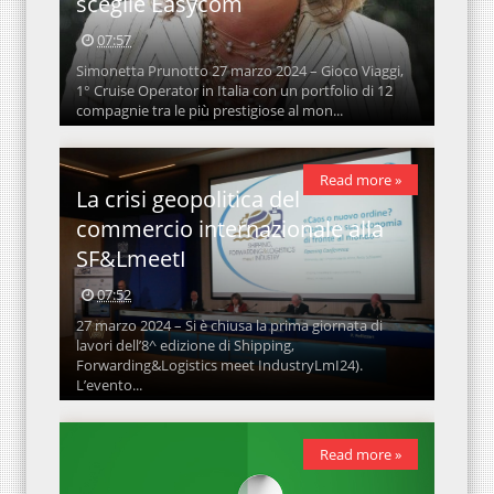
sceglie Easycom
07:57
Simonetta Prunotto 27 marzo 2024 – Gioco Viaggi,
1° Cruise Operator in Italia con un portfolio di 12
compagnie tra le più prestigiose al mon...
Read more »
La crisi geopolitica del
commercio internazionale alla
SF&LmeetI
07:52
27 marzo 2024 – Si è chiusa la prima giornata di
lavori dell’8^ edizione di Shipping,
Forwarding&Logistics meet IndustryLmI24).
L’evento...
Read more »