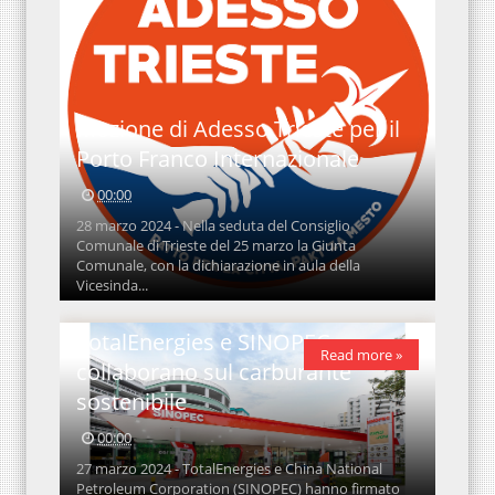
Mozione di Adesso Trieste per il
Porto Franco Internazionale
00:00
28 marzo 2024 - Nella seduta del Consiglio
Comunale di Trieste del 25 marzo la Giunta
Comunale, con la dichiarazione in aula della
Vicesinda...
TotalEnergies e SINOPEC
Read more »
collaborano sul carburante
sostenibile
00:00
27 marzo 2024 - TotalEnergies e China National
Petroleum Corporation (SINOPEC) hanno firmato