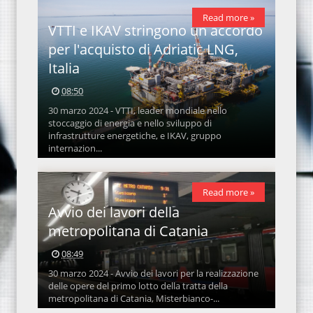
Read more »
VTTI e IKAV stringono un accordo
per l'acquisto di Adriatic LNG,
Italia
08:50
30 marzo 2024 - VTTI, leader mondiale nello
stoccaggio di energia e nello sviluppo di
infrastrutture energetiche, e IKAV, gruppo
internazion...
Read more »
Avvio dei lavori della
metropolitana di Catania
08:49
30 marzo 2024 - Avvio dei lavori per la realizzazione
delle opere del primo lotto della tratta della
metropolitana di Catania, Misterbianco-...