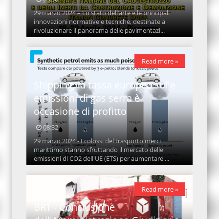
29 marzo 2024 – Lo stato dell’arte e le principali
innovazioni normative e tecniche, destinate a
rivoluzionare il panorama delle pavimentazi...
Read more »
Shipping, la tassa europea sulle
emissioni di gas serra è
occasione di profitto
08:32
29 marzo 2024 - I colossi del trasporto merci
marittimo stanno sfruttando il mercato delle
emissioni di CO2 dell'UE (ETS) per aumentare ...
Read more »
BRT - Conclusione