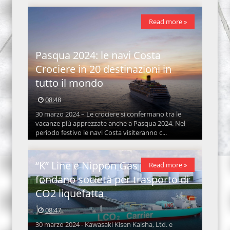
Read more »
Pasqua 2024: le navi Costa
Crociere in 20 destinazioni in
tutto il mondo
08:48
30 marzo 2024 – Le crociere si confermano tra le
vacanze più apprezzate anche a Pasqua 2024. Nel
periodo festivo le navi Costa visiteranno c...
“K” Line e Nippon Gas Line
Read more »
fondano società per trasporto di
CO2 liquefatta
08:47
30 marzo 2024 - Kawasaki Kisen Kaisha, Ltd. e