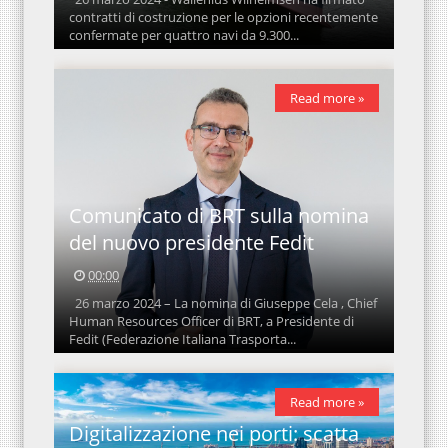
contratti di costruzione per le opzioni recentemente
confermate per quattro navi da 9.300...
Read more »
Comunicato di BRT sulla nomina
del nuovo presidente Fedit
00:00
26 marzo 2024 – La nomina di Giuseppe Cela , Chief
Human Resources Officer di BRT, a Presidente di
Fedit (Federazione Italiana Trasporta...
Read more »
Digitalizzazione nei porti: scatta