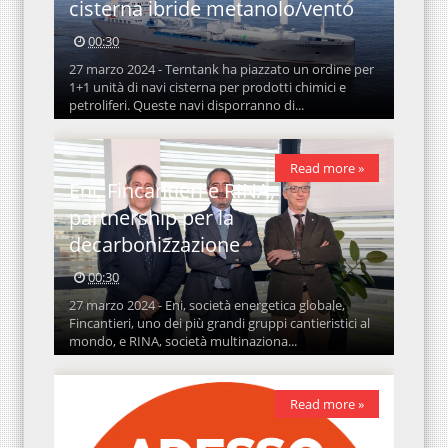
cisterna ibride metanolo/vento
00:30
27 marzo 2024 - Terntank ha piazzato un ordine per
1+1 unità di navi cisterna per prodotti chimici e
petroliferi. Queste navi disporranno di...
Read more »
Eni, Fincantieri e RINA,
partnership per la
decarbonizzazione
00:30
27 marzo 2024 - Eni, società energetica globale,
Fincantieri, uno dei più grandi gruppi cantieristici al
mondo, e RINA, società multinaziona...
Read more »