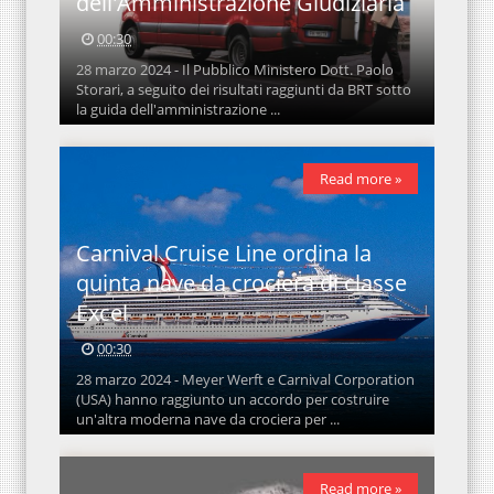
dell'Amministrazione Giudiziaria
00:30
28 marzo 2024 - Il Pubblico Ministero Dott. Paolo
Storari, a seguito dei risultati raggiunti da BRT sotto
la guida dell'amministrazione ...
Read more »
Carnival Cruise Line ordina la
quinta nave da crociera di classe
Excel
00:30
28 marzo 2024 - Meyer Werft e Carnival Corporation
(USA) hanno raggiunto un accordo per costruire
un'altra moderna nave da crociera per ...
Read more »