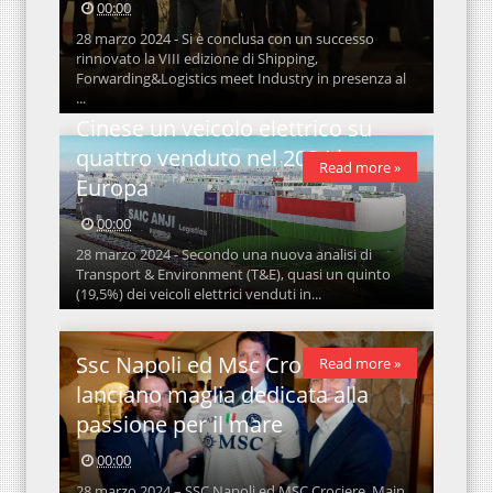
00:00
28 marzo 2024 - Si è conclusa con un successo
rinnovato la VIII edizione di Shipping,
Forwarding&Logistics meet Industry in presenza al
...
Cinese un veicolo elettrico su
quattro venduto nel 2024 in
Read more »
Europa
00:00
28 marzo 2024 - Secondo una nuova analisi di
Transport & Environment (T&E), quasi un quinto
(19,5%) dei veicoli elettrici venduti in...
Ssc Napoli ed Msc Crociere
Read more »
lanciano maglia dedicata alla
passione per il mare
00:00
28 marzo 2024 – SSC Napoli ed MSC Crociere, Main