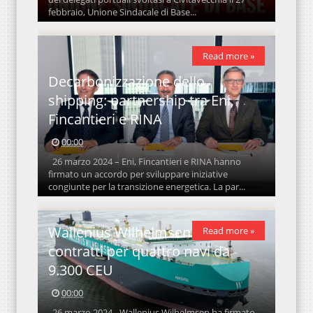
febbraio, Unione Sindacale di Base...
Read more »
Decarbonizzazione dello
shipping: partnership tra Eni,
Fincantieri e RINA
00:00
26 marzo 2024 – Eni, Fincantieri e RINA hanno
firmato un accordo per sviluppare iniziative
congiunte per la transizione energetica. La par...
Wallenius Wilhelmsen firma
Read more »
contratti per quattro navi da
9.300 CEU
00:00
26 marzo 2024 - Wallenius Wilhelmsen ha firmato