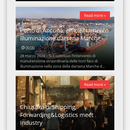
Read more »
Porto di Ancona: efficientamento
illuminazione darsena Marche
00:00
28 marzo 2024 – Si è concluso l’intervento di
manutenzione straordinaria delle torri faro di
illuminazione nella zona della darsena Marche d...
Read more »
Chiusura di Shipping,
Forwarding&Logistics meet
Industry