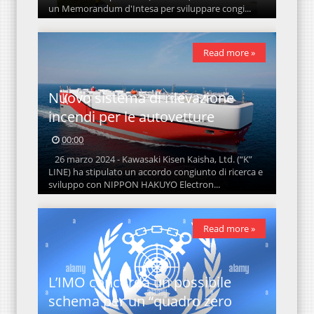
un Memorandum d'Intesa per sviluppare congi...
Read more »
Nuovo sistema di rilevazione
incendi per le autovetture
00:00
26 marzo 2024 - Kawasaki Kisen Kaisha, Ltd. (“K”
LINE) ha stipulato un accordo congiunto di ricerca e
sviluppo con NIPPON HAKUYO Electron...
Read more »
L’IMO concorda un possibile
schema per un “quadro zero