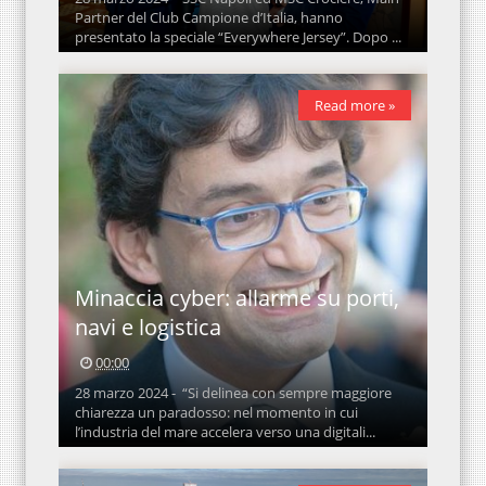
Partner del Club Campione d’Italia, hanno
presentato la speciale “Everywhere Jersey”. Dopo ...
Read more »
Minaccia cyber: allarme su porti,
navi e logistica
00:00
28 marzo 2024 - “Si delinea con sempre maggiore
chiarezza un paradosso: nel momento in cui
l’industria del mare accelera verso una digitali...