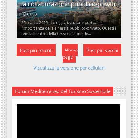
la collaborazione pubblico-privati
01:00
25 marzo 2025 - La digitalizzazione portuale e
l’importanza della sinergia pubblico-privato. Questi i
temi al centro della terza edizione de...
Post più recenti
Home
Post più vecchi
page
Visualizza la versione per cellulari
Forum Mediterraneo del Turismo Sostenibile