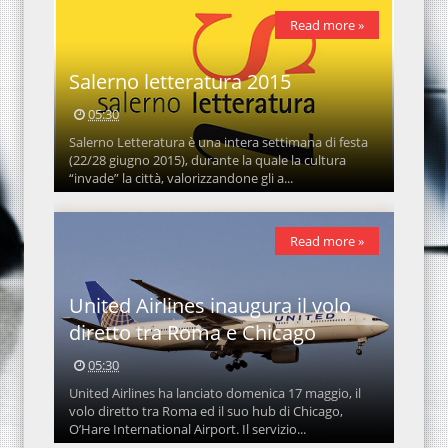
Read more »
Salerno letteratura 2015
05:30
Salerno Letteratura è una intera settimana di festa
(22/28 giugno 2015), durante la quale la cultura
“invade” la città, valorizzandone gli a...
Read more »
United Airlines inaugura il volo
diretto tra Roma e Chicago
05:30
United Airlines ha lanciato domenica 17 maggio, il
volo diretto tra Roma ed il suo hub di Chicago,
O’Hare International Airport. Il servizio...