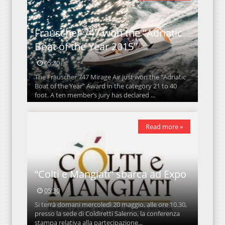
Frauscher 747 won the "Adriatic
Boat of the Year 2015”
05:30
The Frauscher 747 Mirage Air just won the “Adriatic
Boat of the Year” Award in the category 21 to 40
foot. A ten member’s jury has declared ...
Read more »
“Colti e Mangiati” sbarca ad Expo
05:30
Si terrà domani mercoledì 20 maggio, alle ore 10.30,
presso la sede di Coldiretti Salerno, la conferenza
stampa relativa alla partecipazione...