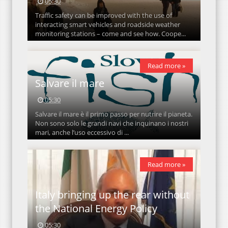
05:30
Traffic safety can be improved with the use of
interacting smart vehicles and roadside weather
monitoring stations – come and see how. Coope...
Read more »
Salvare il mare
05:30
Salvare il mare è il primo passo per nutrire il pianeta.
Non sono solo le grandi navi che inquinano i nostri
mari, anche l’uso eccessivo di ...
Read more »
Italy bringing up the rear without
the National Energy Policy
05:30