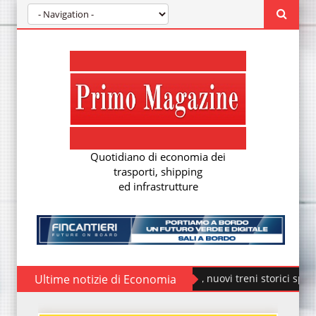
Quotidiano di economia dei
trasporti, shipping
ed infrastrutture
Ultime notizie di Economia
Fondazione FS, nuovi treni storici speciali
ÖB