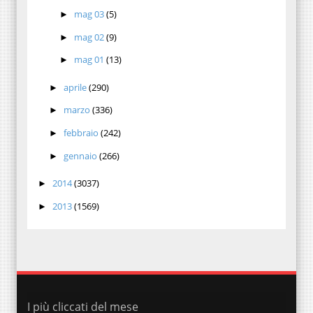
mag 03
(5)
►
mag 02
(9)
►
mag 01
(13)
►
aprile
(290)
►
marzo
(336)
►
febbraio
(242)
►
gennaio
(266)
►
2014
(3037)
►
2013
(1569)
►
I più cliccati del mese