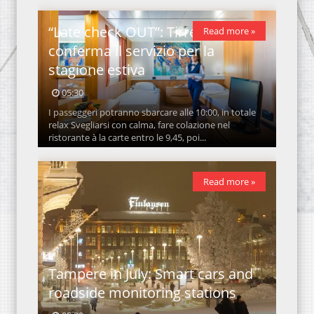
“Late check OUT”: Tirrenia
Read more »
conferma il servizio per la
stagione estiva
05:30
I passeggeri potranno sbarcare alle 10:00, in totale
relax Svegliarsi con calma, fare colazione nel
ristorante à la carte entro le 9,45, poi...
Read more »
Tampere in July: Smart cars and
roadside monitoring stations