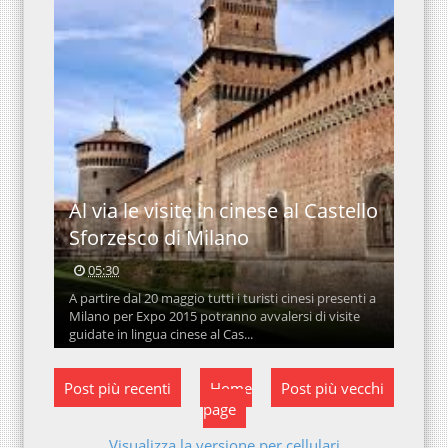
Al via le visite in cinese al Castello
Sforzesco di Milano
05:30
A partire dal 20 maggio tutti i turisti cinesi presenti a
Milano per Expo 2015 potranno avvalersi di visite
guidate in lingua cinese al Cas...
Post più recenti
Home
Post più vecchi
page
Visualizza la versione per cellulari