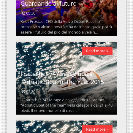
Guardando al futuro
05:30
Knut Frostad, CEO della Volvo Ocean Race ha
presentato alcune novità e ha delineato quale potrà
essere il futuro del giro del mondo a vela n...
Read more »
Frauscher 747 si aggiudica
"Adriatic Boat of the Year 2015 "
05:30
Il Frauscher 747 Mirage Air si aggiudica il premio
“Adriatic Boat of the Year” nella categoria dai 21 ai 40
piedi. Il nuovo modello di casa ...
Read more »