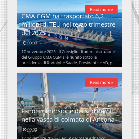
Read more »
CMA CGM ha trasportato 6,2
milioni di TEU nel terzo trimestre
del 2025
00:00
17 novembre 2025 - Il Consiglio di amministrazione
del Gruppo CMA CGM si è riunito sotto la
presidenza di Rodolphe Saadé, Presidente e AD, p...
Read more »
Fano: immersione dei sedimenti
nella vasca di colmata di Ancona
00:00
17 novembre 2025 - L’AdSP del mare Adriatico