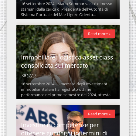
16 settembre 2024 - Mario Sommariva si è dimesso
stamani dalla carica di Presidente dell’Autorità di
Sistema Portuale del Mar Ligure Orienta...
Read more »
Immobiliare: logistica asset class
consolidata sul mercato
17:17
16 settembre 2024 - Il mercato degli investimenti
immobiliari italiani ha registrato ottime
performance nel primo semestre del 2024, attesta...
Read more »
Investire in competenze per
ottenere guadagni in termini di