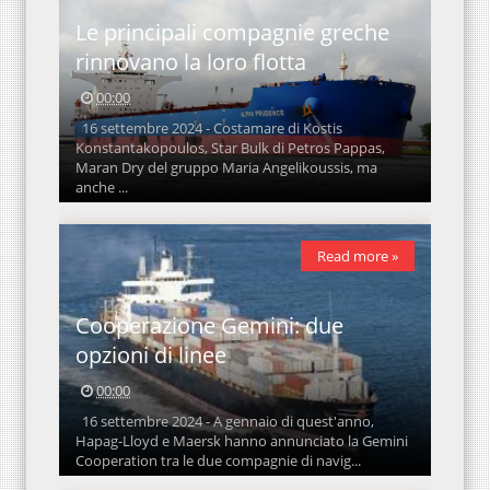
Le principali compagnie greche
rinnovano la loro flotta
00:00
16 settembre 2024 - Costamare di Kostis
Konstantakopoulos, Star Bulk di Petros Pappas,
Maran Dry del gruppo Maria Angelikoussis, ma
anche ...
Read more »
Cooperazione Gemini: due
opzioni di linee
00:00
16 settembre 2024 - A gennaio di quest'anno,
Hapag-Lloyd e Maersk hanno annunciato la Gemini
Cooperation tra le due compagnie di navig...