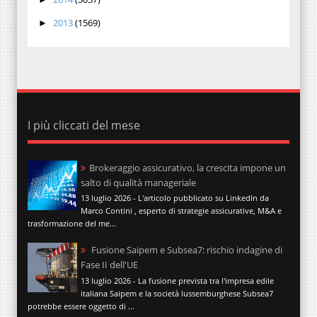
2013
(1569)
►
I più cliccati del mese
Brokeraggio assicurativo, la crescita impone un
salto di qualità manageriale
13 luglio 2026 - L'articolo pubblicato su LinkedIn da
Marco Contini , esperto di strategie assicurative, M&A e
trasformazione del me...
Fusione Saipem e Subsea7: rischio indagine di
Fase II dell'UE
13 luglio 2026 - La fusione prevista tra l'impresa edile
italiana Saipem e la società lussemburghese Subsea7
potrebbe essere oggetto di ...