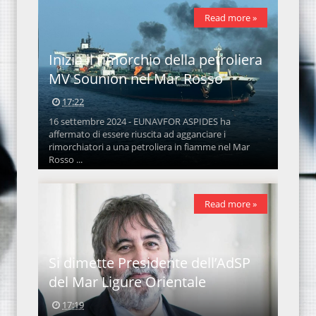
Read more »
Inizia il rimorchio della petroliera
MV Sounion nel Mar Rosso
17:22
16 settembre 2024 - EUNAVFOR ASPIDES ha
affermato di essere riuscita ad agganciare i
rimorchiatori a una petroliera in fiamme nel Mar
Rosso ...
Read more »
Si dimette Presidente dell’AdSP
del Mar Ligure Orientale
17:19