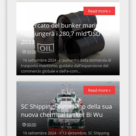
Read more »
Il mercato del bunker marino
raggiungerà i 280,7 mld USD nel
2033
00:00
16 settembre 2024 - L'aumento della domanda di
trasporto marittimo, guidato dall'espansione del
commercio globale e dell'e-com...
Read more »
SC Shipping, battesimo della sua
nuova chemical tanker Bi Wu
00:00
16 settembre 2024 - Il 13 settembre, SC Shipping