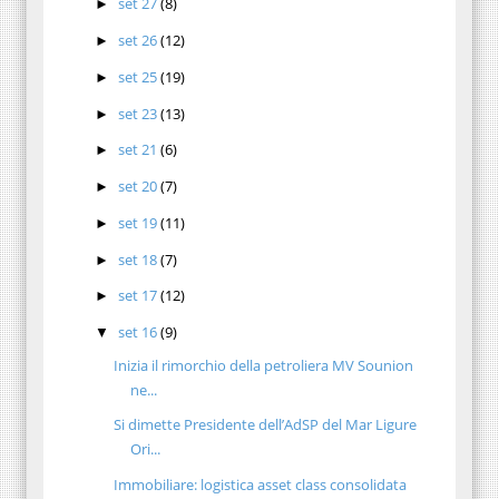
set 27
(8)
►
set 26
(12)
►
set 25
(19)
►
set 23
(13)
►
set 21
(6)
►
set 20
(7)
►
set 19
(11)
►
set 18
(7)
►
set 17
(12)
►
set 16
(9)
▼
Inizia il rimorchio della petroliera MV Sounion
ne...
Si dimette Presidente dell’AdSP del Mar Ligure
Ori...
Immobiliare: logistica asset class consolidata