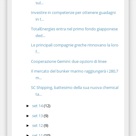
sul...
Investire in competenze per ottenere guadagni
in t...
TotalEnergies entra nel primo fondo giapponese
ded...
Le principali compagnie greche rinnovano la loro
f...
Cooperazione Gemini: due opzioni di linee
Il mercato del bunker marino raggiungerà i 280,7
m...
SC Shipping, battesimo della sua nuova chemical
ta...
set 14
(12)
►
set 13
(9)
►
set 12
(9)
►
set 11
(10)
►