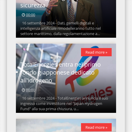
sicurezza
00:00
16 settembre 2024 - Dati, gemelli digitali e
intelligenza artificiale rimodelleranno tutto nel
settore marittimo, dalla regolamentazione a...
Read more »
TotalEnergies entra nel primo
fondo giapponese dedicato
all'idrogeno
00:00
16 settembre 2024 - TotalEnergies annuncia il suo
ingresso come investitore nel "Japan Hydrogen
Fund" alla sua prima chiusura, u...
Read more »