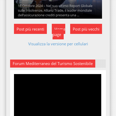
16 Ottobre 2024 – Nel suo ultimo Report Globale
sulle Insolvenze, Allianz Trade, il leader mondiale
dell’assicurazione crediti presenta una ...
Post più recenti
Home
Post più vecchi
page
Visualizza la versione per cellulari
Forum Mediterraneo del Turismo Sostenibile