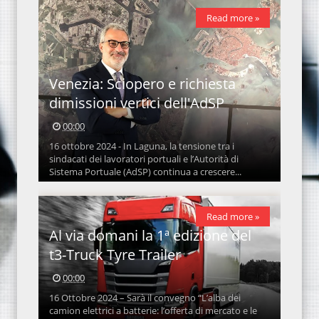
Read more »
Venezia: Sciopero e richiesta
dimissioni vertici dell'AdSP
00:00
16 ottobre 2024 - In Laguna, la tensione tra i
sindacati dei lavoratori portuali e l’Autorità di
Sistema Portuale (AdSP) continua a crescere...
Read more »
Al via domani la 1ª edizione del
t3-Truck Tyre Trailer
00:00
16 Ottobre 2024 – Sarà il convegno “L’alba dei
camion elettrici a batterie: l’offerta di mercato e le