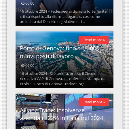
00:00
16 ottobre 2024 – Fedespedi si dichiara fortemente
critica rispetto alla riforma doganale, così come
articolata dal Decreto Legislativo n. 1...
Read more »
Porto di Genova: fino a 10.000
nuovi posti di lavoro
00:00
16 ottobre 2024 - Si è tenuta, presso il Circolo
ricreativo CAP di Genova, la conferenza stampa dal
titolo “Il Porto di Genova Tradito”, org...
Read more »
Allianz Trade: insolvenze
aziendali +22% in Italia nel 2024
00:00