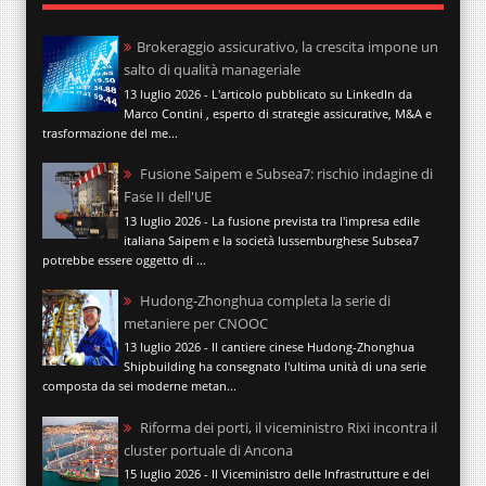
Brokeraggio assicurativo, la crescita impone un
salto di qualità manageriale
13 luglio 2026 - L'articolo pubblicato su LinkedIn da
Marco Contini , esperto di strategie assicurative, M&A e
trasformazione del me...
Fusione Saipem e Subsea7: rischio indagine di
Fase II dell'UE
13 luglio 2026 - La fusione prevista tra l'impresa edile
italiana Saipem e la società lussemburghese Subsea7
potrebbe essere oggetto di ...
Hudong-Zhonghua completa la serie di
metaniere per CNOOC
13 luglio 2026 - Il cantiere cinese Hudong-Zhonghua
Shipbuilding ha consegnato l'ultima unità di una serie
composta da sei moderne metan...
Riforma dei porti, il viceministro Rixi incontra il
cluster portuale di Ancona
15 luglio 2026 - Il Viceministro delle Infrastrutture e dei