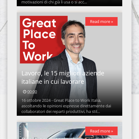
motivazioni di chi già li usa o si acc...
Read more »
Lavoro, le 15 migliori aziende
italiane in cui lavorare
00:00
16 ottobre 2024 - Great Place to Work Italia,
ascoltando le opinioni espresse direttamente dai
collaboratori dei reparti produttivi, ha stil...
Read more »