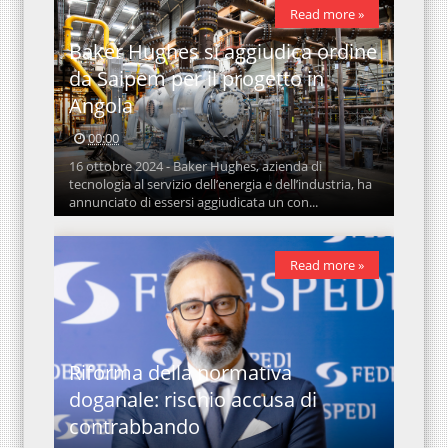
Read more »
Baker Hughes si aggiudica ordine
da Saipem per il progetto in
Angola
00:00
16 ottobre 2024 - Baker Hughes, azienda di
tecnologia al servizio dell’energia e dell’industria, ha
annunciato di essersi aggiudicata un con...
Read more »
Riforma della normativa
doganale: rischio accusa di
contrabbando