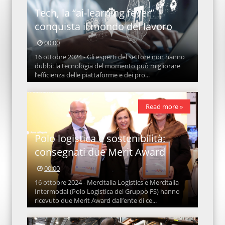
Tech, la “ai-learning fever”
conquista il mondo del lavoro
00:00
16 ottobre 2024 - Gli esperti del settore non hanno
dubbi: la tecnologia del momento può migliorare
l’efficienza delle piattaforme e dei pro...
Read more »
Polo logistica e sostenibilità:
consegnati due Merit Award
00:00
16 ottobre 2024 - Mercitalia Logistics e Mercitalia
Intermodal (Polo Logistica del Gruppo FS) hanno
ricevuto due Merit Award dall’ente di ce...