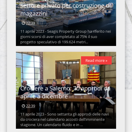
settore privato per costruzione di
magazzini
22:39
11 aprile 2023 - Seagis Property Group ha riferito nei
giorni scorsi di aver completato al 75% il suo
progetto speculativo di 199.624 metri...
Read more »
Crociere a Salerno: 70 approdi da
aprile a dicembre
22:39
11 aprile 2023 - Sono settanta gli approdi delle navi
da crociera nel calendario accosti dell’imminente
stagione. Un calendario fluido e in ...