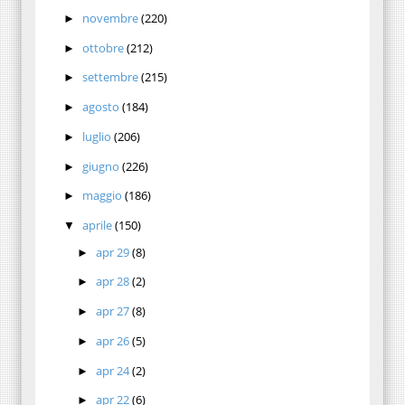
novembre
(220)
►
ottobre
(212)
►
settembre
(215)
►
agosto
(184)
►
luglio
(206)
►
giugno
(226)
►
maggio
(186)
►
aprile
(150)
▼
apr 29
(8)
►
apr 28
(2)
►
apr 27
(8)
►
apr 26
(5)
►
apr 24
(2)
►
apr 22
(6)
►