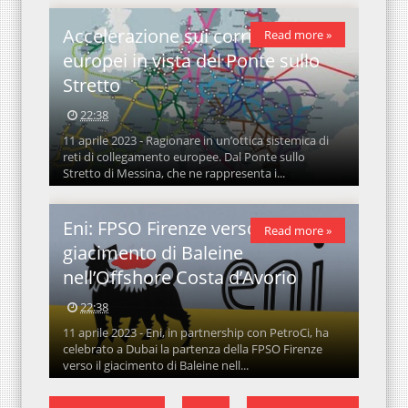
Accelerazione sui corridoi
Read more »
europei in vista del Ponte sullo
Stretto
22:38
11 aprile 2023 - Ragionare in un’ottica sistemica di
reti di collegamento europee. Dal Ponte sullo
Stretto di Messina, che ne rappresenta i...
Eni: FPSO Firenze verso il
Read more »
giacimento di Baleine
nell’Offshore Costa d’Avorio
22:38
11 aprile 2023 - Eni, in partnership con PetroCi, ha
celebrato a Dubai la partenza della FPSO Firenze
verso il giacimento di Baleine nell...