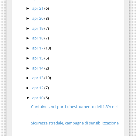
apr 21
(6)
►
apr 20
(8)
►
apr 19
(7)
►
apr 18
(7)
►
apr 17
(10)
►
apr 15
(5)
►
apr 14
(2)
►
apr 13
(19)
►
apr 12
(7)
►
apr 10
(6)
▼
Container, nei porti cinesi aumento dell'1,3% nel
...
Sicurezza stradale, campagna di sensibilizzazione
...