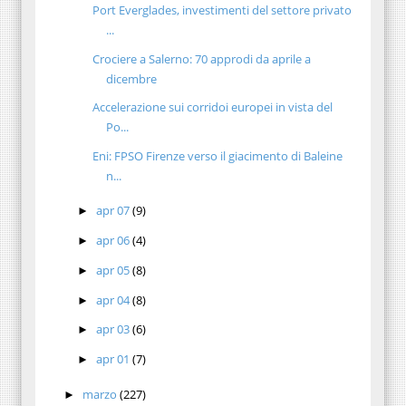
Port Everglades, investimenti del settore privato
...
Crociere a Salerno: 70 approdi da aprile a
dicembre
Accelerazione sui corridoi europei in vista del
Po...
Eni: FPSO Firenze verso il giacimento di Baleine
n...
apr 07
(9)
►
apr 06
(4)
►
apr 05
(8)
►
apr 04
(8)
►
apr 03
(6)
►
apr 01
(7)
►
marzo
(227)
►