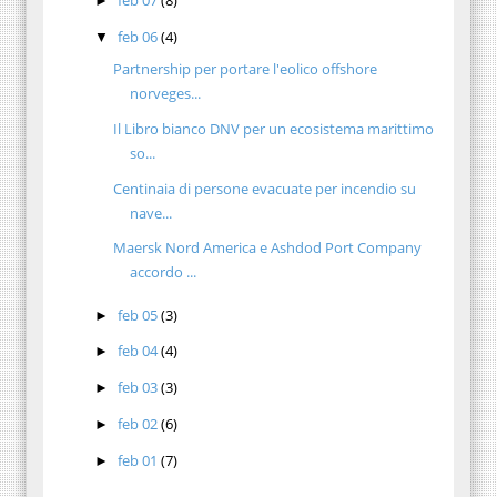
►
feb 06
(4)
▼
Partnership per portare l'eolico offshore
norveges...
Il Libro bianco DNV per un ecosistema marittimo
so...
Centinaia di persone evacuate per incendio su
nave...
Maersk Nord America e Ashdod Port Company
accordo ...
feb 05
(3)
►
feb 04
(4)
►
feb 03
(3)
►
feb 02
(6)
►
feb 01
(7)
►