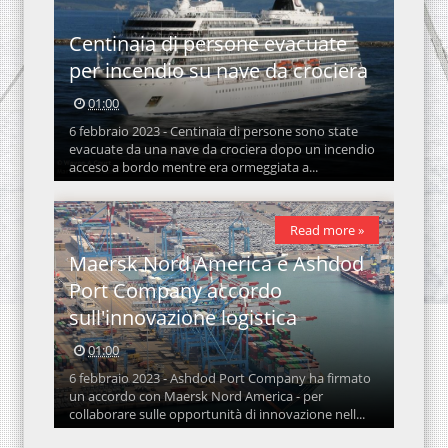
Centinaia di persone evacuate
per incendio su nave da crociera
01:00
6 febbraio 2023 - Centinaia di persone sono state
evacuate da una nave da crociera dopo un incendio
acceso a bordo mentre era ormeggiata a...
Read more »
Maersk Nord America e Ashdod
Port Company accordo
sull'innovazione logistica
01:00
6 febbraio 2023 - Ashdod Port Company ha firmato
un accordo con Maersk Nord America - per
collaborare sulle opportunità di innovazione nell...