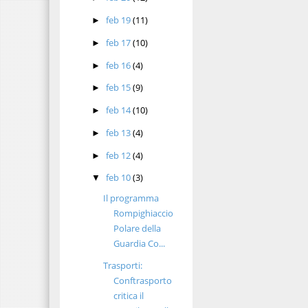
feb 19
(11)
►
feb 17
(10)
►
feb 16
(4)
►
feb 15
(9)
►
feb 14
(10)
►
feb 13
(4)
►
feb 12
(4)
►
feb 10
(3)
▼
Il programma
Rompighiaccio
Polare della
Guardia Co...
Trasporti:
Conftrasporto
critica il