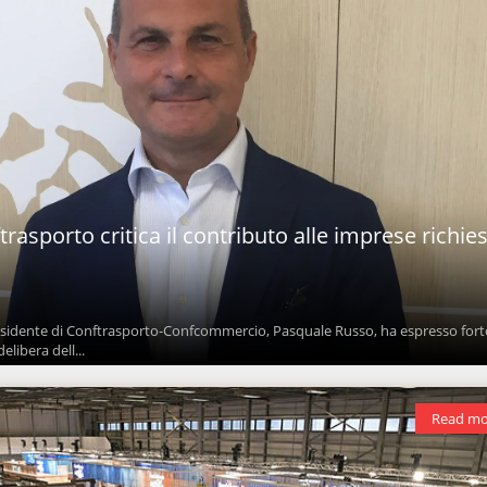
trasporto critica il contributo alle imprese richie
presidente di Conftrasporto-Confcommercio, Pasquale Russo, ha espresso fort
elibera dell...
Read mo