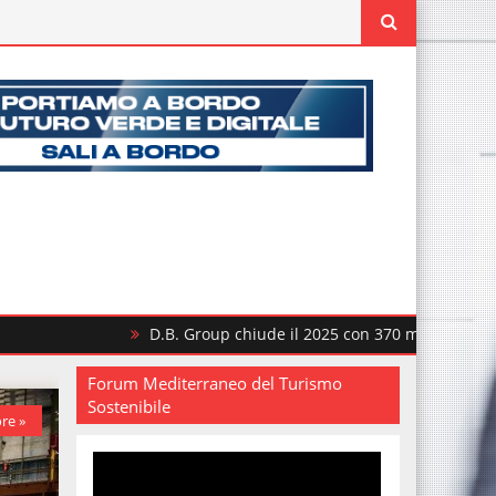
D.B. Group chiude il 2025 con 370 milioni di ricavi
Forum Mediterraneo del Turismo
Sostenibile
re »