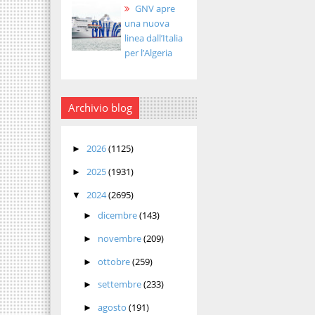
GNV apre
una nuova
linea dall’Italia
per l’Algeria
Archivio blog
2026
(1125)
►
2025
(1931)
►
2024
(2695)
▼
dicembre
(143)
►
novembre
(209)
►
ottobre
(259)
►
settembre
(233)
►
agosto
(191)
►