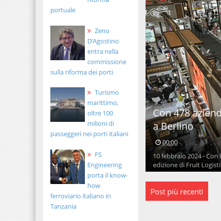
portuale
Zeno
D’Agostino
entra nella
commissione
sulla riforma dei porti
Turismo
marittimo,
Con 478 aziende
oltre 100
milioni di
a Berlino
passeggeri nei porti italiani
00:00
FS
10 febbraio 2024 - Con l
edizione di Fruit Logistic
Engineering
porta il know-
how
Post più recenti
ferroviario italiano in
Tanzania