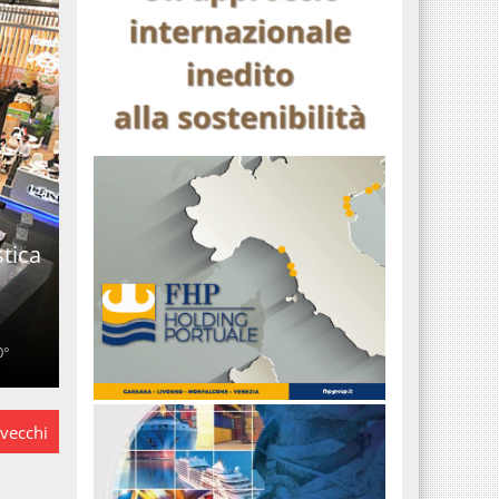
stica
0°
 vecchi