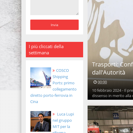
I più cliccati della
settimana
Trasporti: Conf
COSCO
dall'Autorità
Shipping
00:00
Ports: primo
collegamento
10 febbraio 2024 - Il 
diretto porto-ferrovia in
dissenso in merito alla d
Cina
Luca Lupi
nel gruppo
MIT per la
riforma