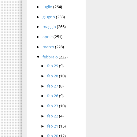
luglio
(264)
►
giugno
(233)
►
maggio
(266)
►
aprile
(251)
►
marzo
(228)
►
febbraio
(222)
▼
feb 29
(9)
►
feb 28
(10)
►
feb 27
(8)
►
feb 26
(9)
►
feb 23
(10)
►
feb 22
(4)
►
feb 21
(15)
►
feb 20
(12)
►