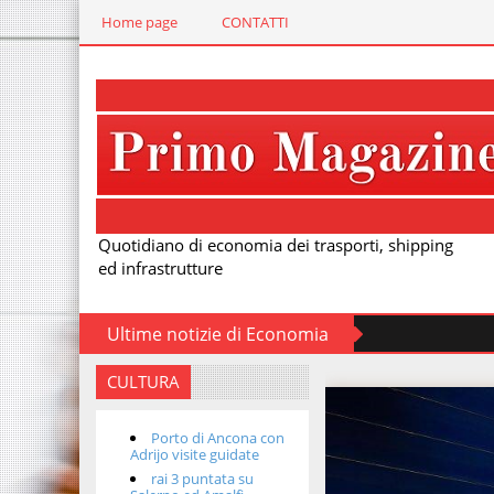
Home page
CONTATTI
Quotidiano di economia dei trasporti, shipping
ed infrastrutture
Ultime notizie di Economia
CULTURA
Porto di Ancona con
Adrijo visite guidate
rai 3 puntata su