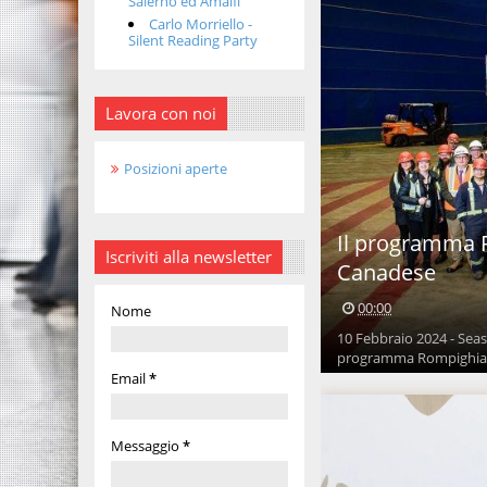
Salerno ed Amalfi
Carlo Morriello -
Silent Reading Party
Lavora con noi
Posizioni aperte
Il programma R
Iscriviti alla newsletter
Canadese
00:00
Nome
10 Febbraio 2024 - Sea
programma Rompighiacci
Email
*
Messaggio
*