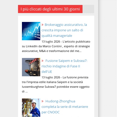
I più cliccati degli ultimi 30 giorni
Brokeraggio assicurativo, la
crescita impone un salto di
qualità manageriale
13 luglio 2026 - L'articolo pubblicato
su LinkedIn da Marco Contini , esperto di strategie
assicurative, M&A e trasformazione del me...
Fusione Saipem e Subsea7:
rischio indagine di Fase II
dell'UE
13 luglio 2026 - La fusione prevista
tra l'impresa edile italiana Saipem e la società
lussemburghese Subsea7 potrebbe essere oggetto
di ...
Hudong-Zhonghua
completa la serie di metaniere
per CNOOC