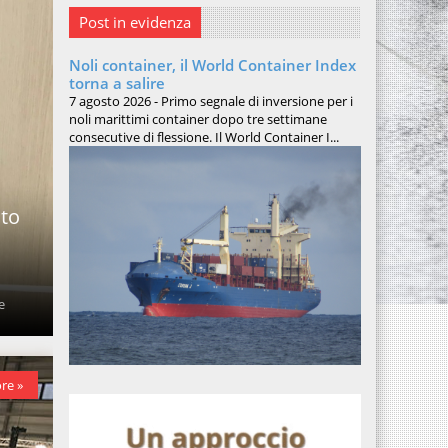
Post in evidenza
Noli container, il World Container Index
torna a salire
7 agosto 2026 - Primo segnale di inversione per i
noli marittimi container dopo tre settimane
consecutive di flessione. Il World Container I...
sto
e
re »