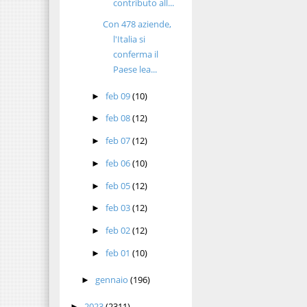
contributo all...
Con 478 aziende,
l'Italia si
conferma il
Paese lea...
feb 09
(10)
►
feb 08
(12)
►
feb 07
(12)
►
feb 06
(10)
►
feb 05
(12)
►
feb 03
(12)
►
feb 02
(12)
►
feb 01
(10)
►
gennaio
(196)
►
2023
(2311)
►