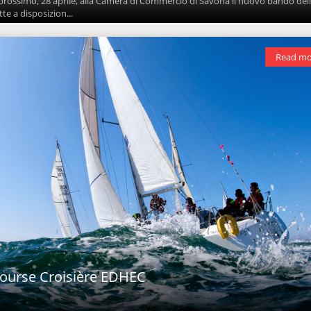
 prossimo, 28 aprile, alla Camera di Commercio di Savona il nuovo bando del
te a disposizion...
Read mo
Course Croisière EDHEC