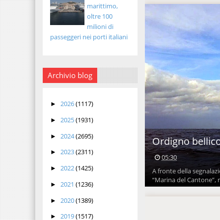
marittimo,
oltre 100
milioni di
passeggeri nei porti italiani
Archivio blog
2026
(1117)
►
2025
(1931)
►
2024
(2695)
►
Ordigno bellic
2023
(2311)
►
05:30
2022
(1425)
►
A fronte della segnalazi
“Marina del Cantone”, n
2021
(1236)
►
2020
(1389)
►
2019
(1517)
►