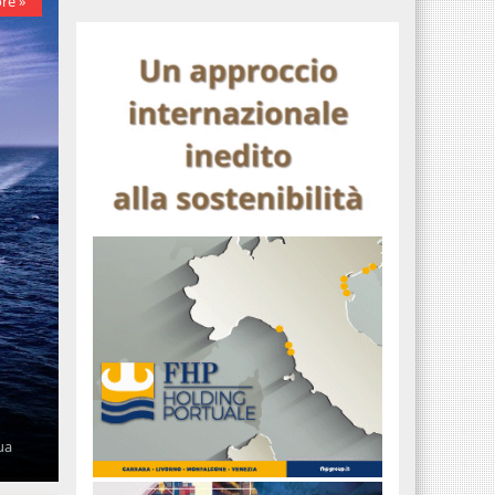
re »
ua