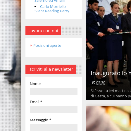
Salerno ed Amalfi
Carlo Morriello -
Silent Reading Party
Lavora con noi
Posizioni aperte
Iscriviti alla newsletter
Inaugurato lo 
05:30
Nome
Si è svolta ieri mattina
di Gaeta, a cui hanno pa
Email
*
Messaggio
*