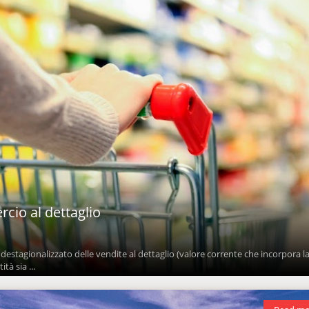
cio al dettaglio
 destagionalizzato delle vendite al dettaglio (valore corrente che incorpora l
tà sia ...