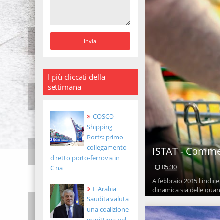
I più cliccati della
settimana
COSCO
Shipping
Ports: primo
collegamento
ISTAT - Commer
diretto porto-ferrovia in
05:30
Cina
A febbraio 2015 l'indice
L'Arabia
dinamica sia delle quanti
Saudita valuta
una coalizione
marittima nel