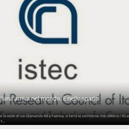
liana arriva nel mondo. E nello spazio
o la sede di via Granarolo 64 a Faenza, si terrà la cerimonia che celebra i 50 
t...