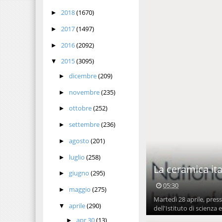
2018
(1670)
►
2017
(1497)
►
2016
(2092)
►
2015
(3095)
▼
dicembre
(209)
►
novembre
(235)
►
ottobre
(252)
►
settembre
(236)
►
agosto
(201)
►
luglio
(258)
►
La ceramica ita
giugno
(295)
►
05:30
maggio
(275)
►
Martedì 28 aprile, press
aprile
(290)
▼
dell'Istituto di scienza e 
apr 30
(13)
►