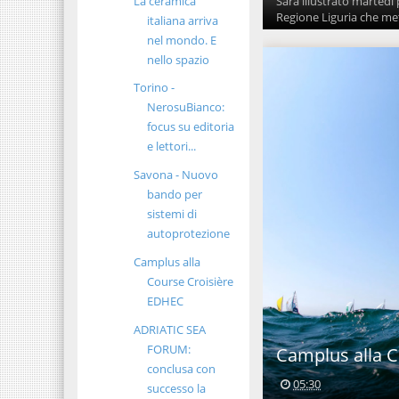
Sarà illustrato martedì
La ceramica
Regione Liguria che met
italiana arriva
nel mondo. E
nello spazio
Torino -
NerosuBianco:
focus su editoria
e lettori...
Savona - Nuovo
bando per
sistemi di
autoprotezione
Camplus alla
Course Croisière
EDHEC
ADRIATIC SEA
FORUM:
Camplus alla 
conclusa con
05:30
successo la