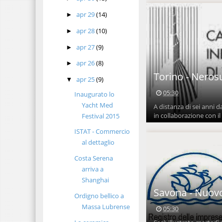
apr 29
(14)
►
apr 28
(10)
►
apr 27
(9)
►
apr 26
(8)
►
Torino - Nerosu
apr 25
(9)
▼
05:30
Inaugurato lo
Yacht Med
A distanza di sei anni 
in collaborazione con il 
Festival 2015
ISTAT - Commercio
al dettaglio
Costa Serena
arriva a
Shanghai
Savona - Nuovo
Ordigno bellico a
Massa Lubrense
05:30