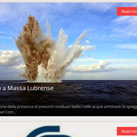
Read mo
o a Massa Lubrense
one della presenza di presunti residuati bellici nelle acque antistanti la spiagg
el Com...
Read mo