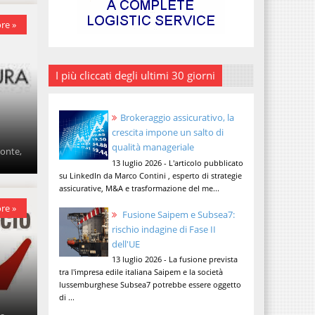
re »
I più cliccati degli ultimi 30 giorni
Brokeraggio assicurativo, la
crescita impone un salto di
qualità manageriale
monte,
13 luglio 2026 - L'articolo pubblicato
su LinkedIn da Marco Contini , esperto di strategie
assicurative, M&A e trasformazione del me...
re »
Fusione Saipem e Subsea7:
rischio indagine di Fase II
dell'UE
13 luglio 2026 - La fusione prevista
tra l'impresa edile italiana Saipem e la società
lussemburghese Subsea7 potrebbe essere oggetto
di ...