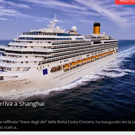
Read mo
rriva a Shanghai
 raffinata “Nave degli dei” della flotta Costa Crociere, ha inaugurato ieri la s
o scalo a...