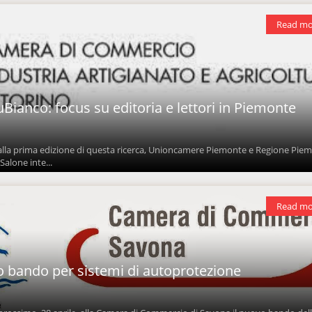
Read mo
Bianco: focus su editoria e lettori in Piemonte
dalla prima edizione di questa ricerca, Unioncamere Piemonte e Regione Pie
Salone inte...
Read mo
 bando per sistemi di autoprotezione