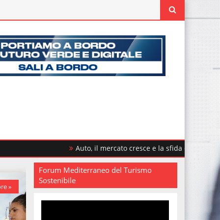
Auto, il mercato cresce e la sfida è rinnovare il parco circo
Forum Mediterraneo del Turismo
Sostenibile
re »