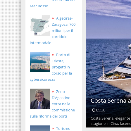
Mar Rosso
Algeciras-
Zaragoza, 700
milioni per il
corridoio
intermodale
Porto di
Trieste,
progetti in
corso per la
cybersicurezza
Zeno
D’Agostino
Costa Serena a
entra nella
05:30
commissione
sulla riforma dei porti
Costa Serena, elegante e
stagione in Cina, facend
Turismo