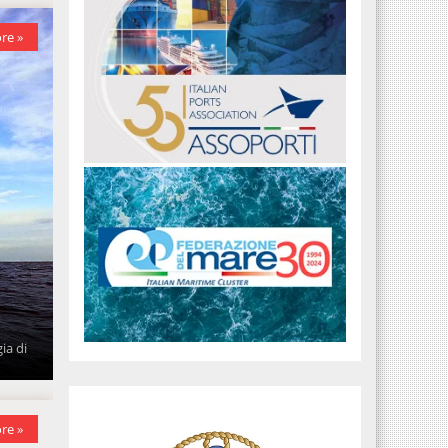
re »
ia di
re »