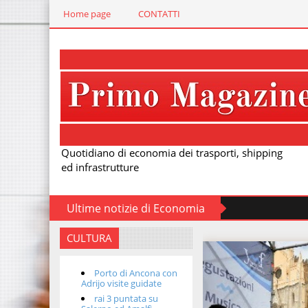
Home page
CONTATTI
Quotidiano di economia dei trasporti, shipping
ed infrastrutture
Ultime notizie di Economia
CULTURA
Porto di Ancona con
Adrijo visite guidate
rai 3 puntata su