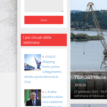
I più cliccati della
settimana
COSCO
Shipping
Ports: primo
collegamento
YILPORT rileva 
diretto porto-ferrovia in
Cina
00:30
27 gebbraio 2023 - YILP
L'Arabia
settimana di febbraio. Il
Saudita valuta
una coalizione
marittima nel