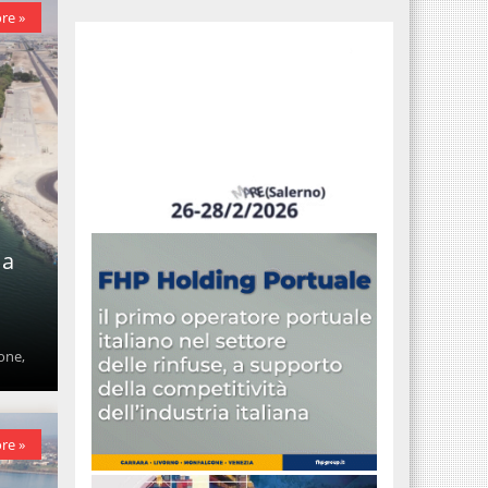
re »
 a
one,
re »