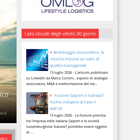
I più cliccati degli ultimi 30 giorni
Brokeraggio assicurativo, la
crescita impone un salto di
qualità manageriale
13 luglio 2026 - L'articolo pubblicato
su LinkedIn da Marco Contini , esperto di strategie
assicurative, M&A e trasformazione del me...
rico
Fusione Saipem e Subsea7:
rischio indagine di Fase II
dell'UE
n il
13 luglio 2026 - La fusione prevista
tra l'impresa edile italiana Saipem e la società
lussemburghese Subsea7 potrebbe essere oggetto
di ...
re »