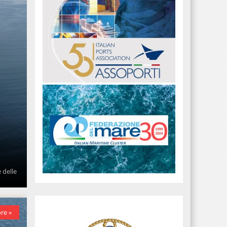
 delle
re »