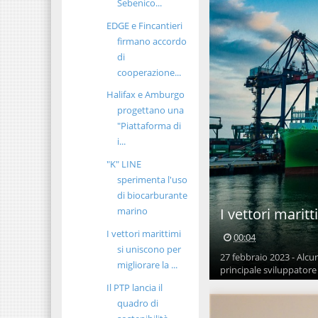
Sebenico...
EDGE e Fincantieri
firmano accordo
di
cooperazione...
Halifax e Amburgo
progettano una
"Piattaforma di
i...
"K" LINE
sperimenta l'uso
di biocarburante
I vettori marit
marino
I vettori marittimi
00:04
si uniscono per
27 febbraio 2023 - Alcu
migliorare la ...
principale sviluppatore 
Il PTP lancia il
quadro di