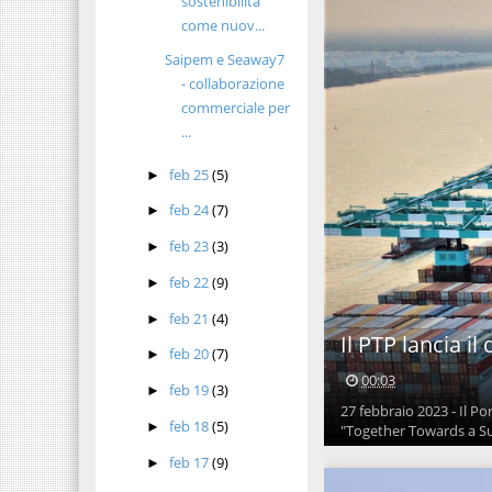
sostenibilità
come nuov...
Saipem e Seaway7
- collaborazione
commerciale per
...
feb 25
(5)
►
feb 24
(7)
►
feb 23
(3)
►
feb 22
(9)
►
feb 21
(4)
►
Il PTP lancia i
feb 20
(7)
►
00:03
feb 19
(3)
►
27 febbraio 2023 - Il Po
feb 18
(5)
►
"Together Towards a Sus
feb 17
(9)
►