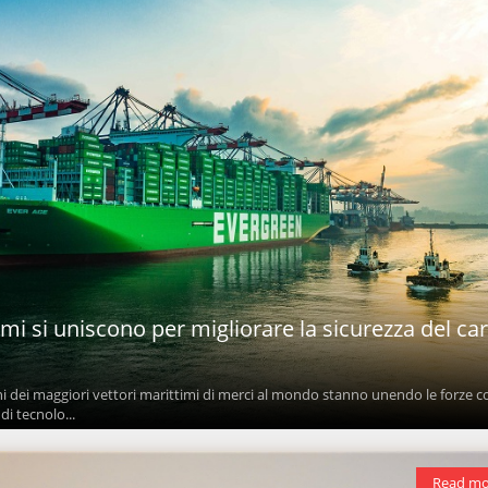
timi si uniscono per migliorare la sicurezza del ca
ni dei maggiori vettori marittimi di merci al mondo stanno unendo le forze co
di tecnolo...
Read mo