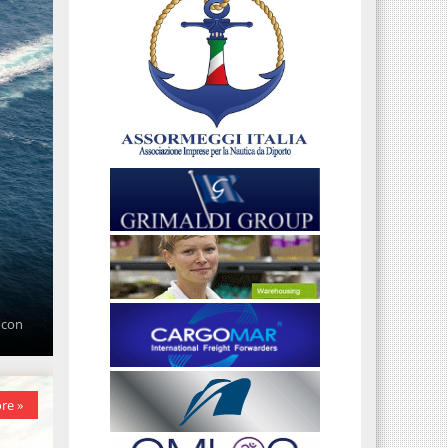
 con
re »