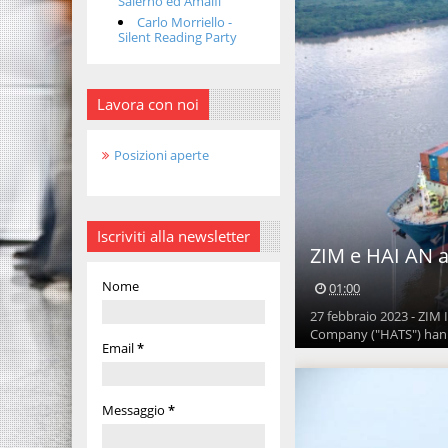
Salerno ed Amalfi
Carlo Morriello -
Silent Reading Party
Lavora con noi
Posizioni aperte
Iscriviti alla newsletter
ZIM e HAI AN 
Nome
01:00
27 febbraio 2023 - ZIM 
Company ("HATS") hann
Email
*
Messaggio
*