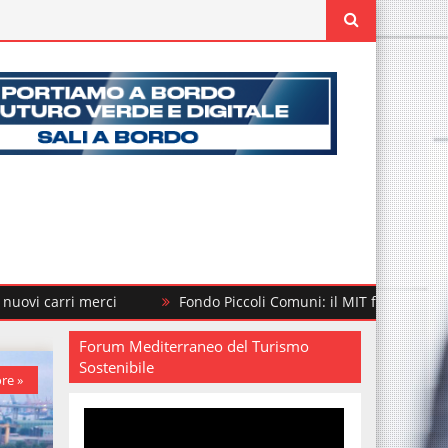
i
Fondo Piccoli Comuni: il MIT finanzia altri 292 interventi 
Forum Mediterraneo del Turismo
Sostenibile
re »