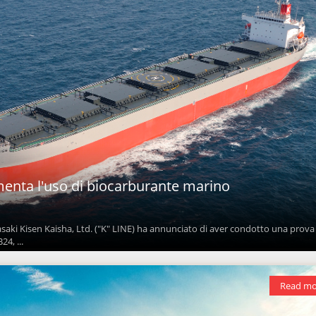
menta l'uso di biocarburante marino
saki Kisen Kaisha, Ltd. ("K" LINE) ha annunciato di aver condotto una prova
4, ...
Read mo