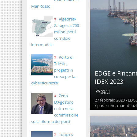
Mar Rosso
Algeciras-
Zaragoza, 700
milioni per il
corridoio
intermodale
Porto di
Trieste,
progetti in
EDGE e Fincant
corso per la
IDEX 2023
cybersicurezza
00:11
Zeno
27 febbraio 2023 - EDGE
D’Agostino
riparazione, manutenzion
entra nella
commissione
sulla riforma dei porti
Turismo