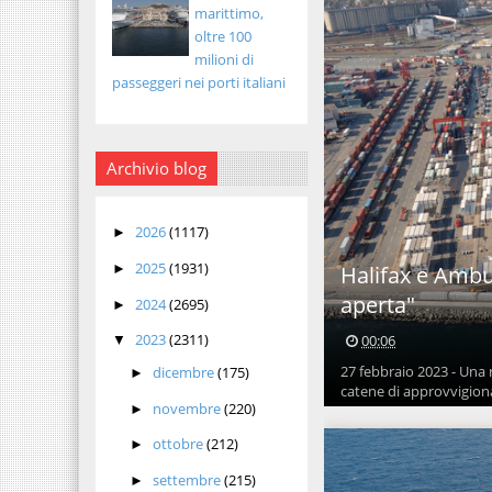
marittimo,
oltre 100
milioni di
passeggeri nei porti italiani
Archivio blog
2026
(1117)
►
2025
(1931)
Halifax e Ambu
►
aperta"
2024
(2695)
►
2023
(2311)
00:06
▼
27 febbraio 2023 - Una 
dicembre
(175)
►
catene di approvvigion
novembre
(220)
►
ottobre
(212)
►
settembre
(215)
►