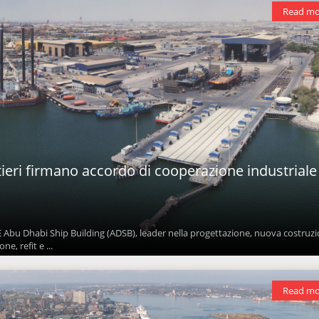
Read mo
ieri firmano accordo di cooperazione industriale
 Abu Dhabi Ship Building (ADSB), leader nella progettazione, nuova costruzi
e, refit e ...
Read mo