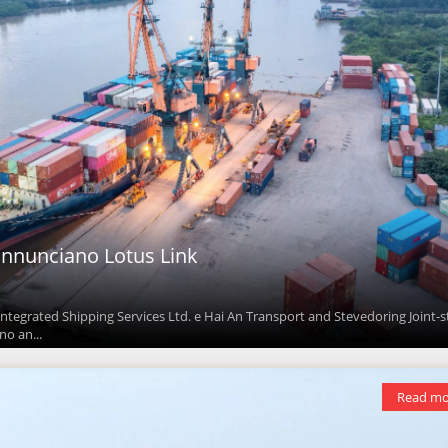
annunciano Lotus Link
Integrated Shipping Services Ltd. e Hai An Transport and Stevedoring Joint-
o an...
Read mo