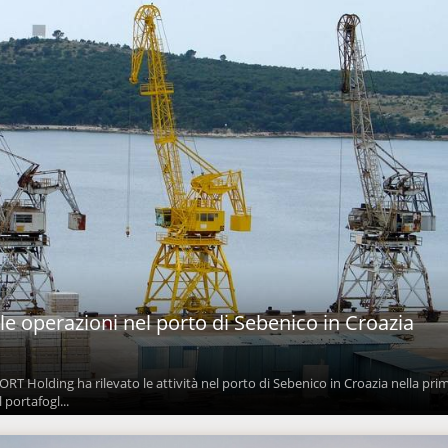
le operazioni nel porto di Sebenico in Croazia
ORT Holding ha rilevato le attività nel porto di Sebenico in Croazia nella pri
 portafogl...