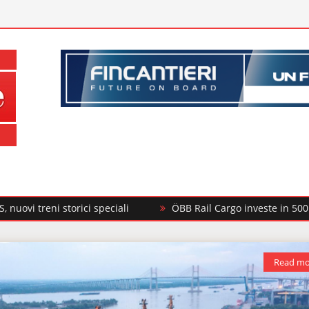
ici speciali
ÖBB Rail Cargo investe in 500 nuovi carri merc
Read mo