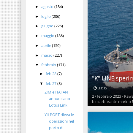
agosto
(184)
►
luglio
(206)
►
giugno
(226)
►
maggio
(186)
►
aprile
(150)
►
marzo
(227)
►
febbraio
(171)
▼
feb 28
(7)
►
"K" LINE speri
feb 27
(8)
▼
00:05
ZIM e HAI AN
27 febbraio 2023 - Kawa
annunciano
biocarburante marino B2
Lotus Link
YILPORT rileva le
operazioni nel
porto di