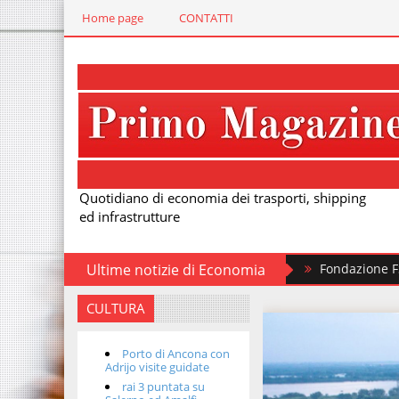
Home page
CONTATTI
Quotidiano di economia dei trasporti, shipping
ed infrastrutture
Ultime notizie di Economia
Fondazione FS, nuovi treni stor
CULTURA
Porto di Ancona con
Adrijo visite guidate
rai 3 puntata su