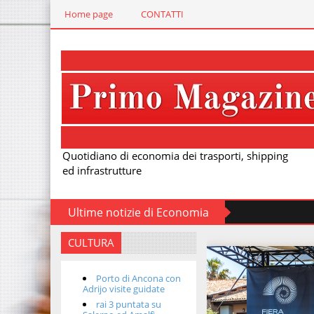
Home page
CONTATTI
Quotidiano di economia dei trasporti, shipping
ed infrastrutture
Ultime notizie di Economia
escono i container, diminuiscono i ricavi armatoriali
CULTURA
Porto di Ancona con
Adrijo visite guidate
rai 3 puntata su