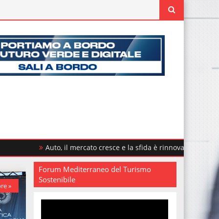
Auto, il mercato cresce e la sfida è rinnovare il parco circolante
Forum Mediterraneo del Turismo
Sostenibile
re »