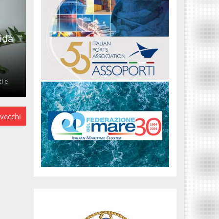
ida
i e
 vecchi