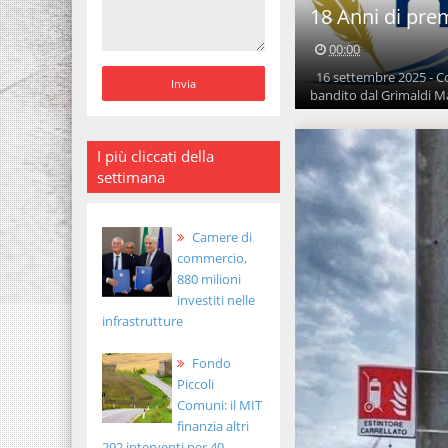
18 Anni di pr
00:00
16 settembre 2025 - Co
bandito dal Grimaldi M
I più cliccati della
settimana
Camere di
commercio,
880 milioni
investiti nelle
infrastrutture
Fondo
Piccoli
Comuni: il MIT
finanzia altri
292 interventi per 40