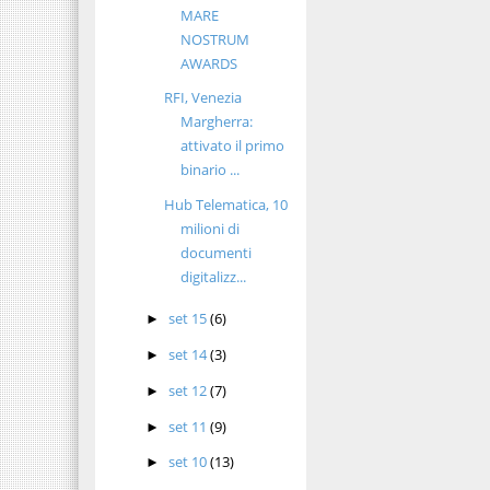
MARE
NOSTRUM
AWARDS
RFI, Venezia
Margherra:
attivato il primo
binario ...
Hub Telematica, 10
milioni di
documenti
digitalizz...
set 15
(6)
►
set 14
(3)
►
set 12
(7)
►
set 11
(9)
►
set 10
(13)
►