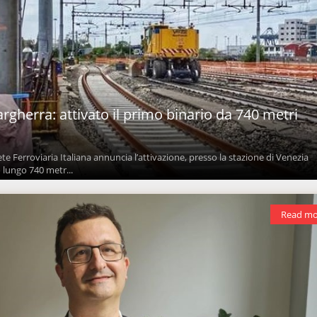
rgherra: attivato il primo binario da 740 metri
e Ferroviaria Italiana annuncia l’attivazione, presso la stazione di Venezia
 lungo 740 metr...
Read mo