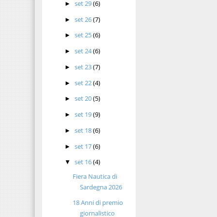
set 29
(6)
►
set 26
(7)
►
set 25
(6)
►
set 24
(6)
►
set 23
(7)
►
set 22
(4)
►
set 20
(5)
►
set 19
(9)
►
set 18
(6)
►
set 17
(6)
►
set 16
(4)
▼
Fiera Nautica di
Sardegna 2026
18 Anni di premio
giornalistico