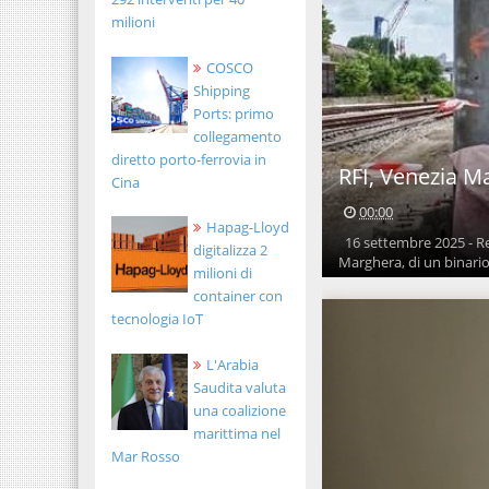
milioni
COSCO
Shipping
Ports: primo
collegamento
diretto porto-ferrovia in
RFI, Venezia Ma
Cina
00:00
Hapag-Lloyd
16 settembre 2025 - Ret
digitalizza 2
Marghera, di un binario
milioni di
container con
tecnologia IoT
L'Arabia
Saudita valuta
una coalizione
marittima nel
Mar Rosso