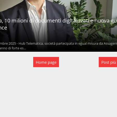
 10 milioni di documenti digitalizzati e nuova gu
nce
mbre 2025 - Hub Telematica, società partecipata in egual misura da Assagent
nno di forte es...
Home page
Post più