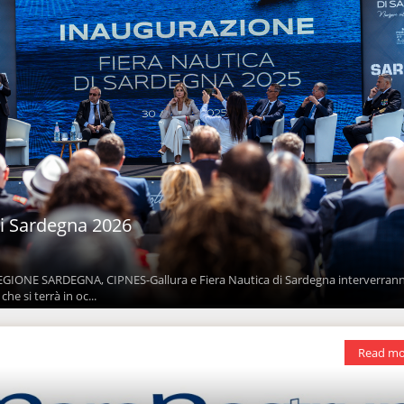
di Sardegna 2026
EGIONE SARDEGNA, CIPNES-Gallura e Fiera Nautica di Sardegna interverra
he si terrà in oc...
Read mo