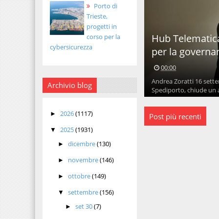
Porto di
Trieste,
progetti in
Hub Telematica,
corso per la
cybersicurezza
per la governa
00:00
Andrea Zoratti 16 sette
Archivio blog
Spediporto, chiude un a
2026
(1117)
►
Post più recenti
2025
(1931)
▼
dicembre
(130)
►
novembre
(146)
►
ottobre
(149)
►
settembre
(156)
▼
set 30
(7)
►