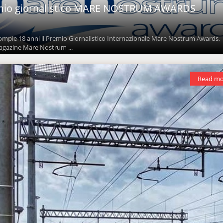
emio giornalistico MARE NOSTRUM AWARDS
mpie 18 anni il Premio Giornalistico Internazionale Mare Nostrum Awards,
agazine Mare Nostrum ...
Read mo