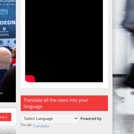
nno
Translate all the news into your
language
re »
Powered by
Translate