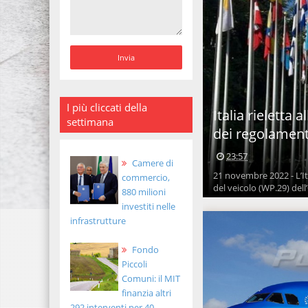
I più cliccati della
Italia rieletta
settimana
dei regolamenti
23:57
Camere di
21 novembre 2022 - L’It
commercio,
del veicolo (WP.29) dell
880 milioni
investiti nelle
infrastrutture
Fondo
Piccoli
Comuni: il MIT
finanzia altri
292 interventi per 40