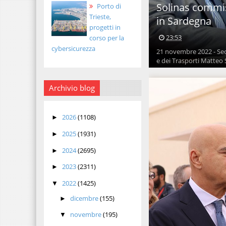
Solinas commis
Porto di
Trieste,
in Sardegna
progetti in
23:53
corso per la
cybersicurezza
21 novembre 2022 - Seco
e dei Trasporti Matteo Sal
Archivio blog
2026
(1108)
►
2025
(1931)
►
2024
(2695)
►
2023
(2311)
►
2022
(1425)
▼
dicembre
(155)
►
novembre
(195)
▼