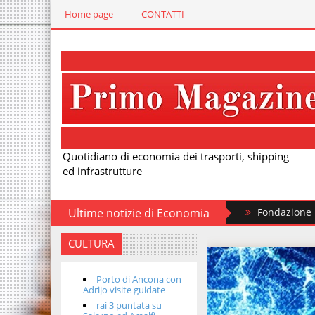
Home page
CONTATTI
Quotidiano di economia dei trasporti, shipping
ed infrastrutture
Ultime notizie di Economia
Fondazione FS, nuovi treni 
CULTURA
Porto di Ancona con
Adrijo visite guidate
rai 3 puntata su