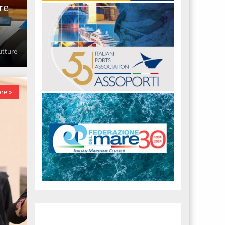
re
utture
re »