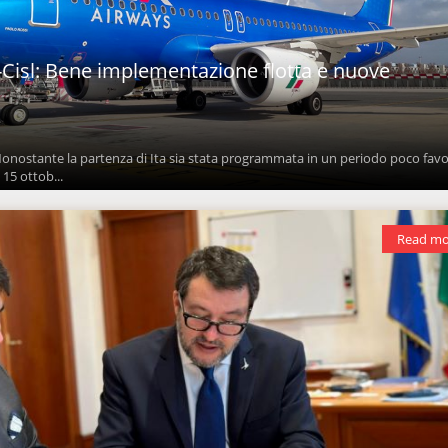
t-Cisl: Bene implementazione flotta e nuove
nostante la partenza di Ita sia stata programmata in un periodo poco fav
 15 ottob...
Read mo