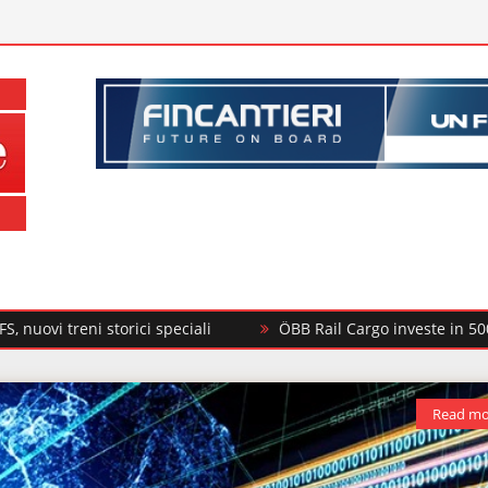
storici speciali
ÖBB Rail Cargo investe in 500 nuovi carri 
Read mo