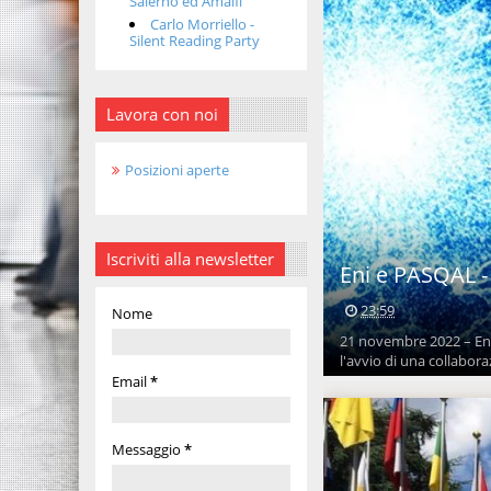
Salerno ed Amalfi
Carlo Morriello -
Silent Reading Party
Lavora con noi
Posizioni aperte
Iscriviti alla newsletter
Eni e PASQAL - 
23:59
Nome
21 novembre 2022 – En
l'avvio di una collaboraz
Email
*
Messaggio
*