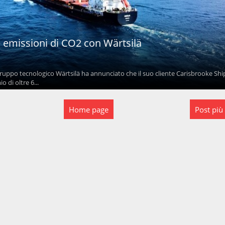
e emissioni di CO2 con Wärtsilä
ruppo tecnologico Wärtsilä ha annunciato che il suo cliente Carisbrooke Sh
 di oltre 6...
Home page
Post più