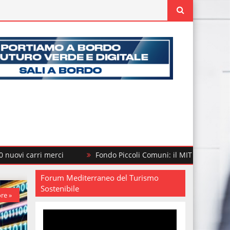
merci
Fondo Piccoli Comuni: il MIT finanzia altri 292 interv
Forum Mediterraneo del Turismo
Sostenibile
re »