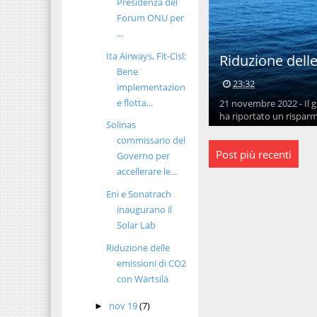
Presidenza del
Forum ONU per
...
Ita Airways, Fit-Cisl:
Riduzione dell
Bene
23:32
implementazion
e flotta...
21 novembre 2022 - Il g
ha riportato un risparmio
Solinas
commissario del
Post più recenti
Governo per
accellerare le...
Eni e Sonatrach
inaugurano il
Solar Lab
Riduzione delle
emissioni di CO2
con Wärtsilä
nov 19
(7)
►