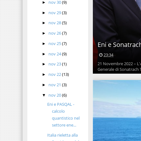
nov 30
(9)
►
nov 29
(3)
►
nov 28
(5)
►
nov 26
(7)
►
Eni e Sonatrac
nov 25
(7)
►
nov 24
(9)
►
23:34
21 Novembre 2022 – L'Am
nov 23
(1)
►
Generale di Sonatrach T
nov 22
(13)
►
nov 21
(3)
►
nov 20
(6)
▼
Eni e PASQAL -
calcolo
quantistico nel
settore ene...
Italia rieletta alla