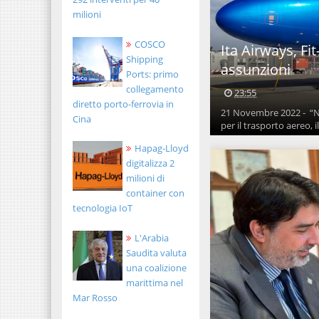
milioni
COSCO
Ita Airways, Fi
Shipping
assunzioni
Ports: primo
collegamento
23:55
diretto porto-ferrovia in
21 Novembre 2022 - “No
Cina
per il trasporto aereo, il
Hapag-Lloyd
digitalizza 2
milioni di
container con
tecnologia IoT
L'Arabia
Saudita valuta
una coalizione
marittima nel
Mar Rosso