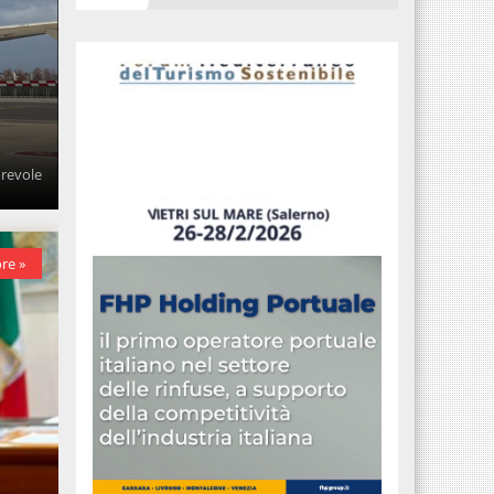
orevole
re »