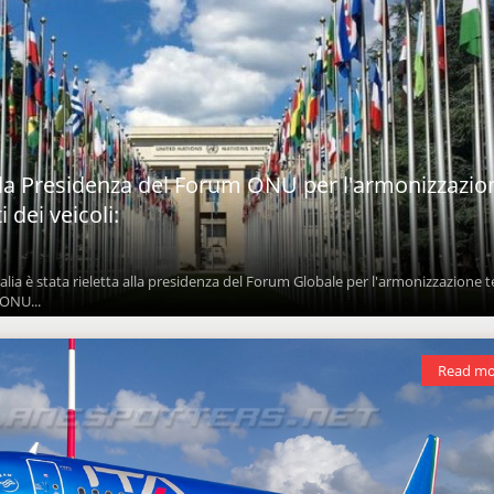
 alla Presidenza del Forum ONU per l'armonizzazio
 dei veicoli:
alia è stata rieletta alla presidenza del Forum Globale per l'armonizzazione t
’ONU...
Read mo