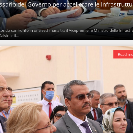
sario del Governo per accellerare le infrastruttu
ndo confronto in una settimana tra il Vicepremier e Ministro delle Infrastr
vini e il...
Read mo