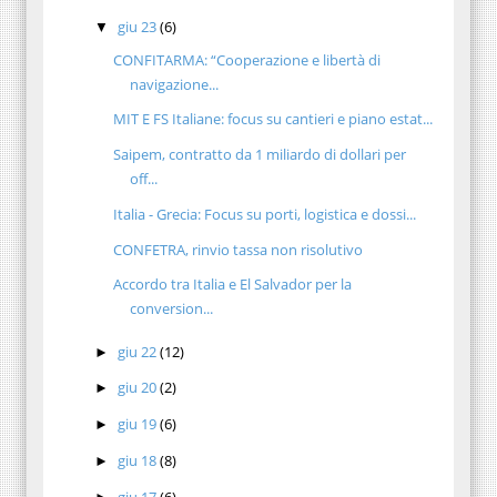
giu 23
(6)
▼
CONFITARMA: “Cooperazione e libertà di
navigazione...
MIT E FS Italiane: focus su cantieri e piano estat...
Saipem, contratto da 1 miliardo di dollari per
off...
Italia - Grecia: Focus su porti, logistica e dossi...
CONFETRA, rinvio tassa non risolutivo
Accordo tra Italia e El Salvador per la
conversion...
giu 22
(12)
►
giu 20
(2)
►
giu 19
(6)
►
giu 18
(8)
►
giu 17
(6)