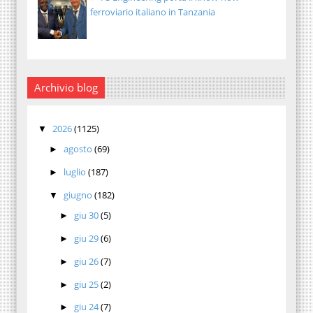
ferroviario italiano in Tanzania
Archivio blog
2026
(1125)
▼
agosto
(69)
►
luglio
(187)
►
giugno
(182)
▼
giu 30
(5)
►
giu 29
(6)
►
giu 26
(7)
►
giu 25
(2)
►
giu 24
(7)
►