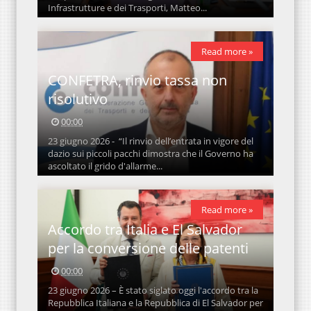
Infrastrutture e dei Trasporti, Matteo...
Read more »
CONFETRA, rinvio tassa non
risolutivo
00:00
23 giugno 2026 - “Il rinvio dell’entrata in vigore del
dazio sui piccoli pacchi dimostra che il Governo ha
ascoltato il grido d'allarme...
Read more »
Accordo tra Italia e El Salvador
per la conversione delle patenti
00:00
23 giugno 2026 – È stato siglato oggi l'accordo tra la
Repubblica Italiana e la Repubblica di El Salvador per