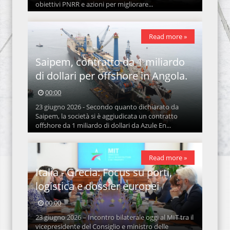
obiettivi PNRR e azioni per migliorare...
Read more »
Saipem, contratto da 1 miliardo
di dollari per offshore in Angola.
00:00
23 giugno 2026 - Secondo quanto dichiarato da
Saipem, la società si è aggiudicata un contratto
offshore da 1 miliardo di dollari da Azule En...
Read more »
Italia - Grecia: Focus su porti,
logistica e dossier europei
00:00
23 giugno 2026 – Incontro bilaterale oggi al MIT tra il
vicepresidente del Consiglio e ministro delle