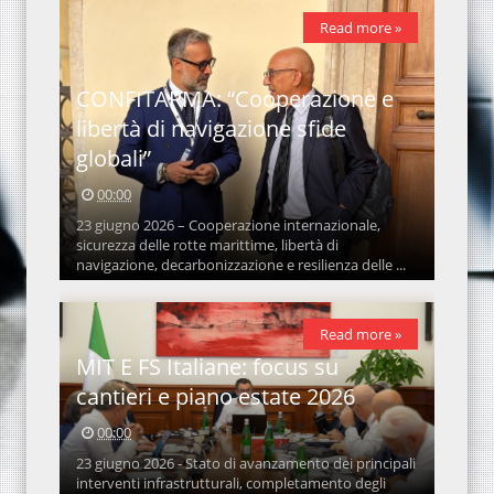
Read more »
CONFITARMA: “Cooperazione e
libertà di navigazione sfide
globali”
00:00
23 giugno 2026 – Cooperazione internazionale,
sicurezza delle rotte marittime, libertà di
navigazione, decarbonizzazione e resilienza delle ...
Read more »
MIT E FS Italiane: focus su
cantieri e piano estate 2026
00:00
23 giugno 2026 - Stato di avanzamento dei principali
interventi infrastrutturali, completamento degli