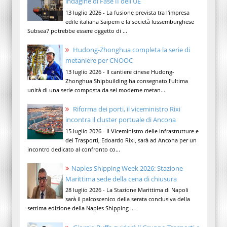
indagine di Fase II dell'UE
13 luglio 2026 - La fusione prevista tra l'impresa
edile italiana Saipem e la società lussemburghese
Subsea7 potrebbe essere oggetto di ...
Hudong-Zhonghua completa la serie di
metaniere per CNOOC
13 luglio 2026 - Il cantiere cinese Hudong-
Zhonghua Shipbuilding ha consegnato l'ultima
unità di una serie composta da sei moderne metan...
Riforma dei porti, il viceministro Rixi
incontra il cluster portuale di Ancona
15 luglio 2026 - Il Viceministro delle Infrastrutture e
dei Trasporti, Edoardo Rixi, sarà ad Ancona per un
incontro dedicato al confronto co...
Naples Shipping Week 2026: Stazione
Marittima sede della cena di chiusura
28 luglio 2026 - La Stazione Marittima di Napoli
sarà il palcoscenico della serata conclusiva della
settima edizione della Naples Shipping ...