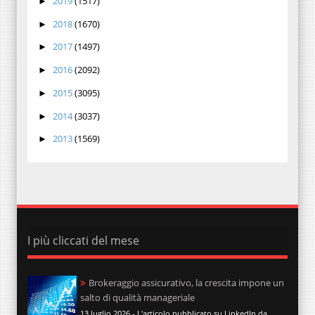
2019
(1517)
►
2018
(1670)
►
2017
(1497)
►
2016
(2092)
►
2015
(3095)
►
2014
(3037)
►
2013
(1569)
►
I più cliccati del mese
Brokeraggio assicurativo, la crescita impone un
salto di qualità manageriale
13 luglio 2026 - L'articolo pubblicato su LinkedIn da