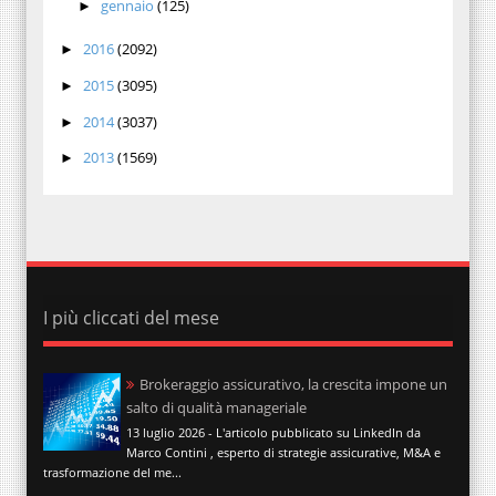
gennaio
(125)
►
2016
(2092)
►
2015
(3095)
►
2014
(3037)
►
2013
(1569)
►
I più cliccati del mese
Brokeraggio assicurativo, la crescita impone un
salto di qualità manageriale
13 luglio 2026 - L'articolo pubblicato su LinkedIn da
Marco Contini , esperto di strategie assicurative, M&A e
trasformazione del me...