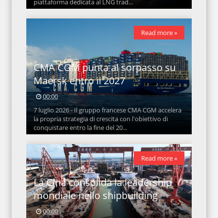
piattaforma dedicata al LNG trad...
Read more »
CMA CGM punta al sorpasso su
Maersk entro il 2027
00:00
7 luglio 2026 - Il gruppo francese CMA CGM accelera
la propria strategia di crescita con l'obiettivo di
conquistare entro la fine del 20...
Read more »
La Cina consolida la leadership
mondiale nello shipbuilding
00:00