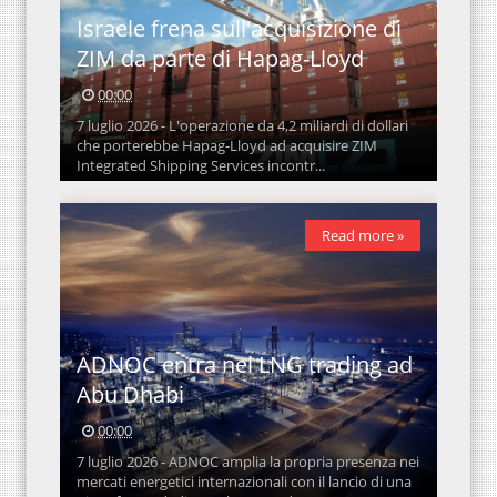
Israele frena sull'acquisizione di
ZIM da parte di Hapag-Lloyd
00:00
7 luglio 2026 - L'operazione da 4,2 miliardi di dollari
che porterebbe Hapag-Lloyd ad acquisire ZIM
Integrated Shipping Services incontr...
Read more »
ADNOC entra nel LNG trading ad
Abu Dhabi
00:00
7 luglio 2026 - ADNOC amplia la propria presenza nei
mercati energetici internazionali con il lancio di una