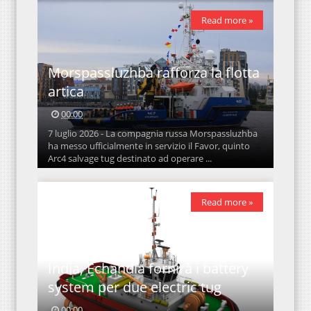
Read more »
Morspassluzhba rafforza la flotta
artica
00:00
7 luglio 2026 - La compagnia russa Morspassluzhba
ha messo ufficialmente in servizio il Favor, quinto
Arc4 salvage tug destinato ad operare ...
Read more »
India, Echandia fornirà i battery
system per due electric tug
00:00