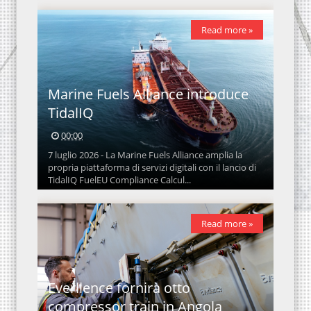
Read more »
Marine Fuels Alliance introduce
TidalIQ
00:00
7 luglio 2026 - La Marine Fuels Alliance amplia la
propria piattaforma di servizi digitali con il lancio di
TidalIQ FuelEU Compliance Calcul...
Read more »
Everllence fornirà otto
compressor train in Angola