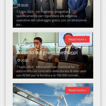
00:00
7 lulgio 2026 - Un traghetto progettato
specificamente per rispondere alle esigenze
operative del cabotaggio greco, con un'attenzione
pa...
Read more »
Mitsubishi Gas Chemical sigla un
accordo sul green methanol
00:00
7 luglio 2026 - Mitsubishi Gas Chemical ha
sottoscritto un contratto della durata di dieci anni
con ACME per la fornitura di 100.000 tonnell...
Read more »