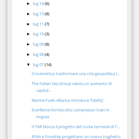
lug 14
(6)
►
lug 13
(8)
►
lug 11
(7)
►
lug 10
(3)
►
lug 09
(8)
►
lug 08
(4)
►
lug 07
(14)
▼
Crocieristica: trasformare una crisi geopolitica i...
The Italian Sea Group valuta un aumento di
capital...
Marine Fuels Alliance introduce TidalIQ
Everllence fornirà otto compressor train in
Angola
Il TAR blocca il progetto del cruise terminal di F...
RINA e Foreship progettano un nuovo traghetto