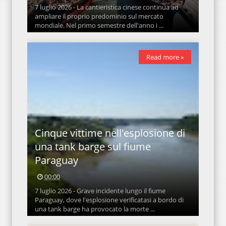
7 luglio 2026 - La cantieristica cinese continua ad
ampliare il proprio predominio sul mercato
mondiale. Nel primo semestre dell'anno i ...
Read more »
Cinque vittime nell'esplosione di
una tank barge sul fiume
Paraguay
00:00
7 luglio 2026 - Grave incidente lungo il fiume
Paraguay, dove l'esplosione verificatasi a bordo di
una tank barge ha provocato la morte ...