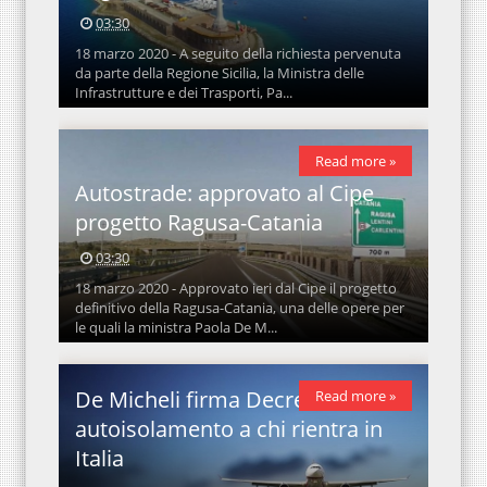
03:30
18 marzo 2020 - A seguito della richiesta pervenuta
da parte della Regione Sicilia, la Ministra delle
Infrastrutture e dei Trasporti, Pa...
Read more »
Autostrade: approvato al Cipe
progetto Ragusa-Catania
03:30
18 marzo 2020 - Approvato ieri dal Cipe il progetto
definitivo della Ragusa-Catania, una delle opere per
le quali la ministra Paola De M...
De Micheli firma Decreto su
Read more »
autoisolamento a chi rientra in
Italia