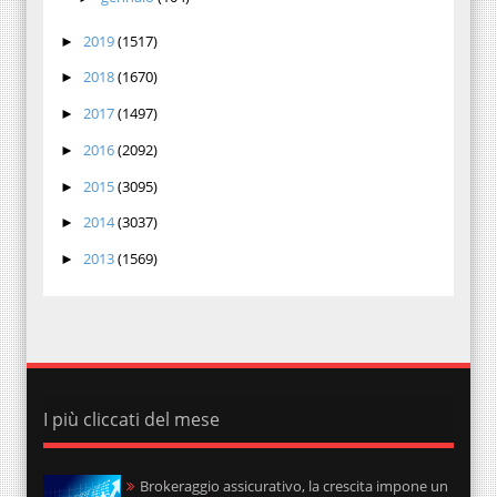
2019
(1517)
►
2018
(1670)
►
2017
(1497)
►
2016
(2092)
►
2015
(3095)
►
2014
(3037)
►
2013
(1569)
►
I più cliccati del mese
Brokeraggio assicurativo, la crescita impone un