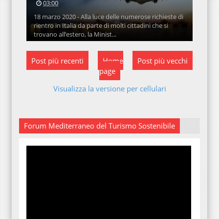
03:00
18 marzo 2020 - Alla luce delle numerose richieste di
rientro in Italia da parte di molti cittadini che si
trovano all’estero, la Minist...
Post più recenti
Home
Post più vecchi
page
Visualizza la versione per cellulari
Forum Mediterraneo del Turismo Sostenibile