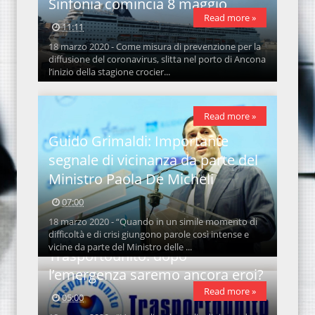
Sinfonia comincia 8 maggio
Read more »
11:11
18 marzo 2020 - Come misura di prevenzione per la
diffusione del coronavirus, slitta nel porto di Ancona
l’inizio della stagione crocier...
Read more »
Guido Grimaldi: Importante
segnale di vicinanza da parte del
Ministro Paola De Micheli
07:00
18 marzo 2020 - “Quando in un simile momento di
difficoltà e di crisi giungono parole così intense e
vicine da parte del Ministro delle ...
Trasportounito: dopo
l’emergenza saremo ancora eroi?
Read more »
05:00