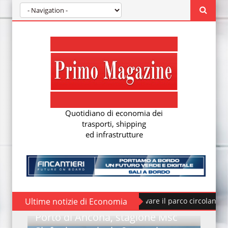
Quotidiano di economia dei
trasporti, shipping
ed infrastrutture
il mercato cresce e la sfida è rinnovare il parco circolante
Ultime notizie di Economia
F
Porto di Ancona, stagione Msc