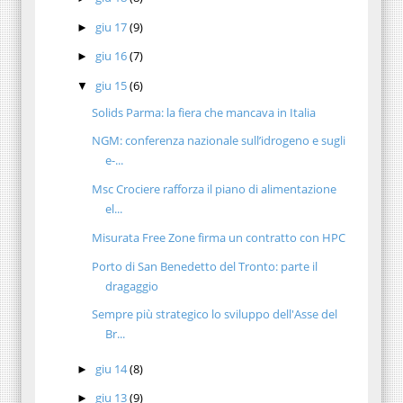
giu 17
(9)
►
giu 16
(7)
►
giu 15
(6)
▼
Solids Parma: la fiera che mancava in Italia
NGM: conferenza nazionale sull’idrogeno e sugli
e-...
Msc Crociere rafforza il piano di alimentazione
el...
Misurata Free Zone firma un contratto con HPC
Porto di San Benedetto del Tronto: parte il
dragaggio
Sempre più strategico lo sviluppo dell'Asse del
Br...
giu 14
(8)
►
giu 13
(9)
►