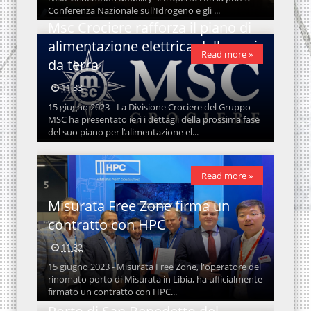
Conferenza Nazionale sull’Idrogeno e gli ...
Msc Crociere rafforza il piano di
alimentazione elettrica delle navi
Read more »
da terra
11:33
15 giugno 2023 - La Divisione Crociere del Gruppo
MSC ha presentato ieri i dettagli della prossima fase
del suo piano per l’alimentazione el...
Read more »
Misurata Free Zone firma un
contratto con HPC
11:32
15 giugno 2023 - Misurata Free Zone, l'operatore del
rinomato porto di Misurata in Libia, ha ufficialmente
firmato un contratto con HPC...