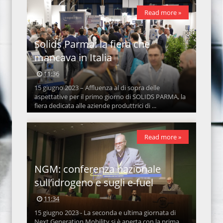
Read more »
Solids Parma: la fiera che
mancava in Italia
11:36
15 giugno 2023 – Affluenza al di sopra delle
aspettative per il primo giorno di SOLIDS PARMA, la
fiera dedicata alle aziende produttrici di ...
Read more »
NGM: conferenza nazionale
sull’idrogeno e sugli e-fuel
11:34
15 giugno 2023 - La seconda e ultima giornata di
Next Generation Mobility si è aperta con la prima