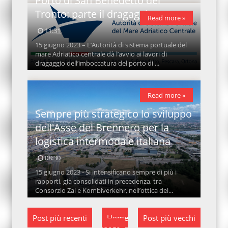
Porto di San Benedetto del
Tronto: parte il dragaggio
Read more »
11:31
15 giugno 2023 – L’Autorità di sistema portuale del
mare Adriatico centrale dà l’avvio ai lavori di
dragaggio dell’imboccatura del porto di ...
Read more »
Sempre più strategico lo sviluppo
dell'Asse del Brennero per la
logistica intermodale italiana
08:30
15 giugno 2023 - Si intensificano sempre di più i
rapporti, già consolidati in precedenza, tra
Consorzio Zai e Kombiverkehr, nell’ottica del...
Post più recenti
Home
Post più vecchi