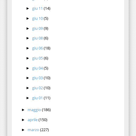
giu 11
(14)
►
giu 10
(5)
►
giu 09
(9)
►
giu 08
(6)
►
giu 06
(18)
►
giu 05
(6)
►
giu 04
(5)
►
giu 03
(10)
►
giu 02
(10)
►
giu 01
(11)
►
maggio
(186)
►
aprile
(150)
►
marzo
(227)
►