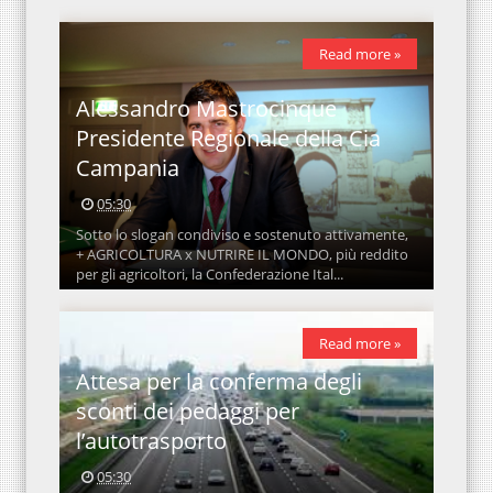
Read more »
Alessandro Mastrocinque
Presidente Regionale della Cia
Campania
05:30
Sotto lo slogan condiviso e sostenuto attivamente,
+ AGRICOLTURA x NUTRIRE IL MONDO, più reddito
per gli agricoltori, la Confederazione Ital...
Read more »
Attesa per la conferma degli
sconti dei pedaggi per
l’autotrasporto
05:30