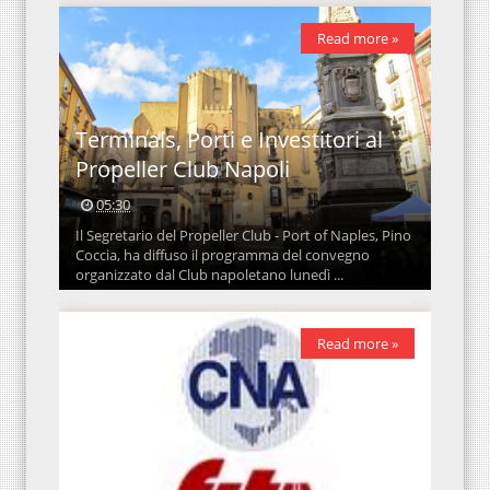
Read more »
Terminals, Porti e Investitori al
Propeller Club Napoli
05:30
Il Segretario del Propeller Club - Port of Naples, Pino
Coccia, ha diffuso il programma del convegno
organizzato dal Club napoletano lunedì ...
Read more »