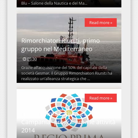
Blu – Salone della Nautica e del Ma...
Read more »
Rimorchiatori Riuniti, primo
gruppo nel Mediterraneo
05:30
Grazie all’acquisizione del 50% del capitale della
società Gesmar, il Gruppo Rimorchiatori Riuniti ha
realizzato un’alleanza strategica che ...
Read more »
“Regio Prima Latium et
Campania” programma le attività
2014