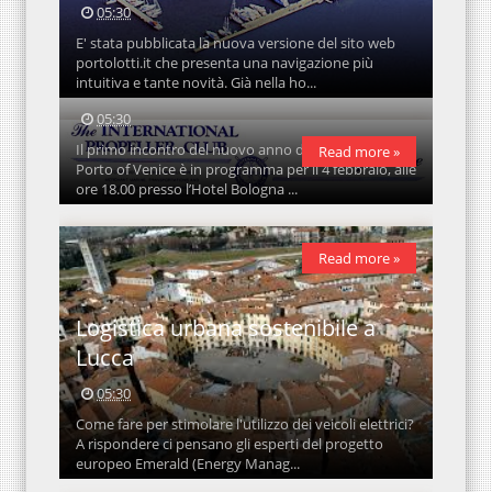
05:30
E' stata pubblicata la nuova versione del sito web
portolotti.it che presenta una navigazione più
NAPA al Propeller Club Venezia
intuitiva e tante novità. Già nella ho...
05:30
Il primo incontro del nuovo anno del Propeller Club
Read more »
Porto of Venice è in programma per il 4 febbraio, alle
ore 18.00 presso l’Hotel Bologna ...
Read more »
Logistica urbana sostenibile a
Lucca
05:30
Come fare per stimolare l'utilizzo dei veicoli elettrici?
A rispondere ci pensano gli esperti del progetto
europeo Emerald (Energy Manag...