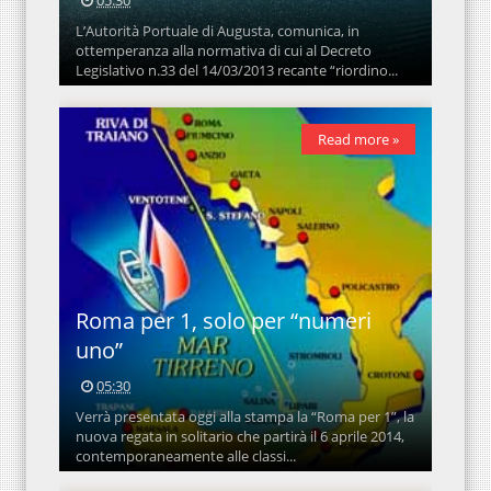
05:30
L’Autorità Portuale di Augusta, comunica, in
ottemperanza alla normativa di cui al Decreto
Legislativo n.33 del 14/03/2013 recante “riordino...
Read more »
Roma per 1, solo per “numeri
uno”
05:30
Verrà presentata oggi alla stampa la “Roma per 1”, la
nuova regata in solitario che partirà il 6 aprile 2014,
contemporaneamente alle classi...