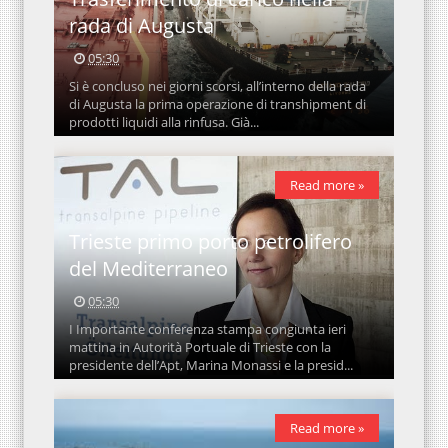
rada di Augusta
05:30
Si è concluso nei giorni scorsi, all’interno della rada
di Augusta la prima operazione di transhipment di
prodotti liquidi alla rinfusa. Già...
Read more »
Trieste primo porto petrolifero
del Mediterraneo
05:30
I Importante conferenza stampa congiunta ieri
mattina in Autorità Portuale di Trieste con la
presidente dell’Apt, Marina Monassi e la presid...
Read more »