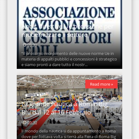
Ance, direttive Ue occasione per
modernizzare il settore
05:30
“Il prossimo recepimento delle nuove norme Ue in
materia di appalti pubblici e concessioni è strategico
e siamo pronti a dare tutto il nostr...
Read more »
La grande nautica a Roma: Big
Blu dal 12 al 16 Febbraio
05:30
Il mondo della nautica si da appuntamento a Roma
dove per l’ottava volta si terrà alla Fiera di Roma Big