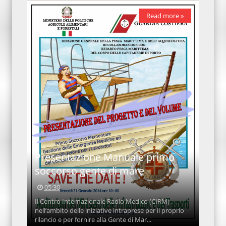
Read more »
Presentazione Manuale primo
soccorso gente di mare
05:30
Il Centro Internazionale Radio Medico (CIRM)
nell’ambito delle iniziative intraprese per il proprio
rilancio e per fornire alla Gente di Mar...