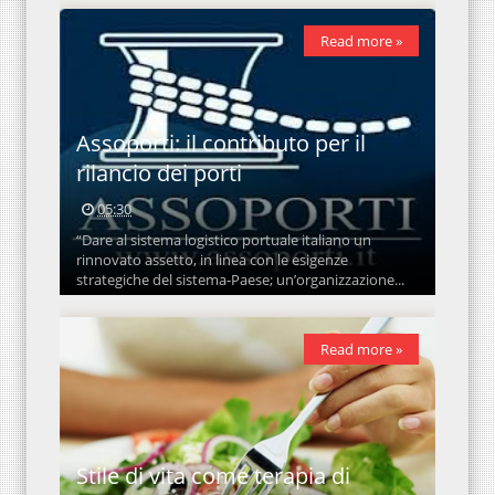
Read more »
Assoporti: il contributo per il
rilancio dei porti
05:30
“Dare al sistema logistico portuale italiano un
rinnovato assetto, in linea con le esigenze
strategiche del sistema-Paese; un’organizzazione...
Read more »
Stile di vita come terapia di