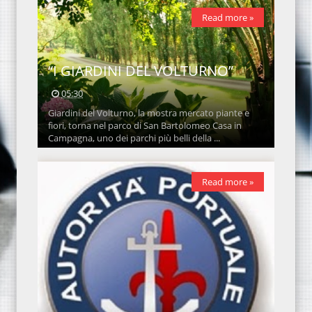
Read more »
“I GIARDINI DEL VOLTURNO”
05:30
Giardini del Volturno, la mostra mercato piante e
fiori, torna nel parco di San Bartolomeo Casa in
Campagna, uno dei parchi più belli della ...
Read more »