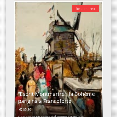
Read more »
“Esprit Montmartre”: la Bohème
parigina a Francoforte
05:30
Non a caso un critico del tempo scriveva di