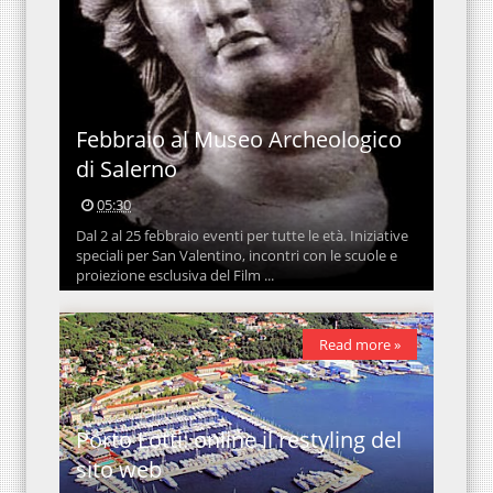
Febbraio al Museo Archeologico
di Salerno
05:30
Dal 2 al 25 febbraio eventi per tutte le età. Iniziative
speciali per San Valentino, incontri con le scuole e
proiezione esclusiva del Film ...
Read more »
Porto Lotti: online il restyling del
sito web