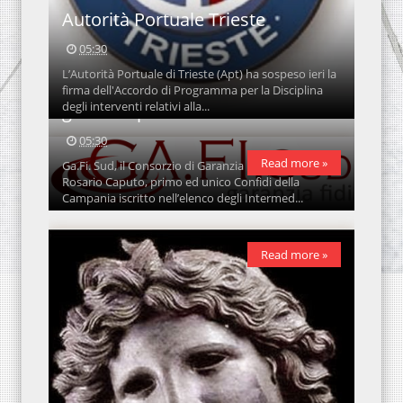
Autorità Portuale Trieste
05:30
L’Autorità Portuale di Trieste (Apt) ha sospeso ieri la
“Salerno Bond”, rilasciate
firma dell'Accordo di Programma per la Disciplina
degli interventi relativi alla...
garanzie per 5 milioni di euro
05:30
Read more »
Ga.Fi. Sud, il Consorzio di Garanzia presieduto da
Rosario Caputo, primo ed unico Confidi della
Campania iscritto nell’elenco degli Intermed...
Read more »