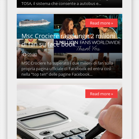
TOSA, il sistema che consente a autobus e...
Read more »
Msc Crociere raggiunge 2 milioni
di fan su face book
05:30
MSC Crociere ha superato i due milioni di fan sulla
propria pagina ufficiale di Facebook ed entra così
nella “top ten” delle pagine Facebook...
Read more »