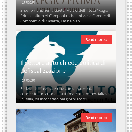
05:30
Si sono riuniti ieri a Gaeta i vertici dell’intesa “Regio
Prima Latium et Campania” che unisce le Camere di
Commercio di Caserta, Latina Nap...
Read more »
Il settore auto chiede politica di
defiscalizzazione
05:30
Federauto, l’associazione che rappresenta i
concessionari auto di tutti i marchi commercializzati
in Italia, ha incontrato nei giorni scorsi...
Read more »