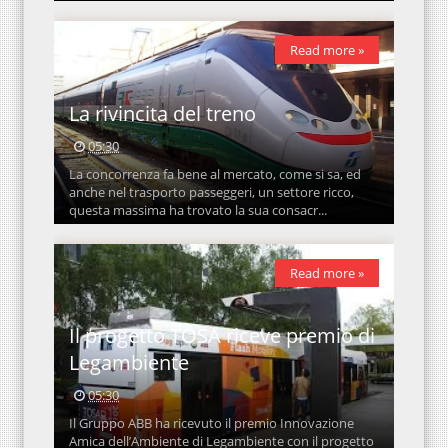
Read more »
La rivincita del treno
05:30
La concorrenza fa bene al mercato, come si sa, ed
anche nel trasporto passeggeri, un settore ricco,
questa massima ha trovato la sua consacr...
Read more »
Il progetto TOSA riceve premio di
Legambiente
05:30
Il Gruppo ABB ha ricevuto il premio Innovazione
Amica dell’Ambiente di Legambiente con il progetto