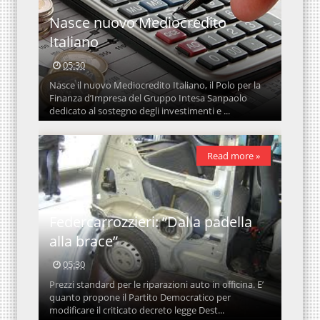
Nasce nuovo Mediocredito
Italiano
05:30
Nasce il nuovo Mediocredito Italiano, il Polo per la
Finanza d’Impresa del Gruppo Intesa Sanpaolo
dedicato al sostegno degli investimenti e ...
Read more »
Federcarrozzieri: “Dalla padella
alla brace”
05:30
Prezzi standard per le riparazioni auto in officina. E’
quanto propone il Partito Democratico per
modificare il criticato decreto legge Dest...