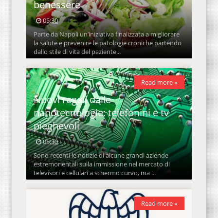
benessere
05:30
Parte da Napoli un’iniziativa finalizzata a migliorare
la salute e prevenire le patologie croniche partendo
dallo stile di vita del paziente...
Read more »
Nuovi regali dalle
nanotecnologie: telefonini e tv
pieghevoli
05:30
Sono recenti le notizie di alcune grandi aziende
estremorientali sulla immissione nel mercato di
televisori e cellulari a schermo curvo, ma ...
Read more »