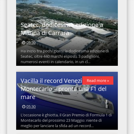
Seatec, dodicesima edizione a
Marina di Carrara
05:30
Ha inizio tra pochi giorni la dodicesima edizione di
Seatec, oltre 440 marchi esposti, 3 padiglioni,
numerosi eventi in calendario, in un cl...
Vacilla il record Venezia-
Read more »
Montecarlo – pronta una F1 del
mare
05:30
L’occasione è ghiotta, il Gran Premio di Formula 1 di
Montecarlo del prossimo 23 Maggio: niente di
meglio per lanciare la sfida ad un record...