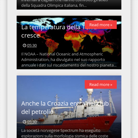
della Squadra Olimpica italiana, fin...
Read more »
La temperatura della Terra
cresce
05:30
Il NOAA – National Oceanic and Atmospheric
Administration, ha divulgato nel suo rapporto
annuale i dati sul riscaldamento del nostro pianeta...
Read more »
Anche la Croazia entra nel club
del petrolio
05:30
La società norvegese Spectrum ha eseguito
esplorazioni sulla morfologia sismica delle coste