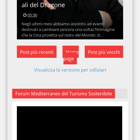
ali del Dragone
05:30
Negli ultimi mesi abbiamo assistito ad eventi
destinati a cambiare (ancora una volta) l’immagine
che la Cina proietta sul resto del Mondo: d...
Post più recenti
Home
Post più vecchi
page
Visualizza la versione per cellulari
Forum Mediterraneo del Turismo Sostenibile