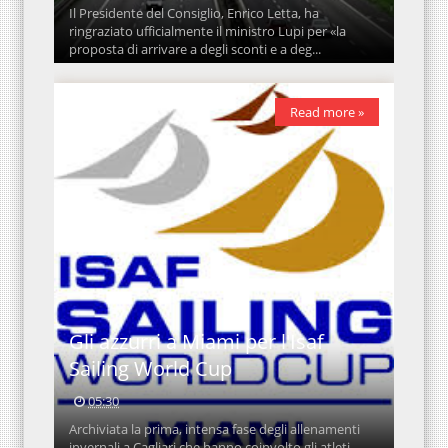
Il Presidente del Consiglio, Enrico Letta, ha
ringraziato ufficialmente il ministro Lupi per «la
proposta di arrivare a degli sconti e a deg...
Read more »
Gli azzurri a Miami per l'Isaf
Sailing World Cup
05:30
Archiviata la prima, intensa fase degli allenamenti
invernali a Cagliari che hanno coinvolto gli atleti