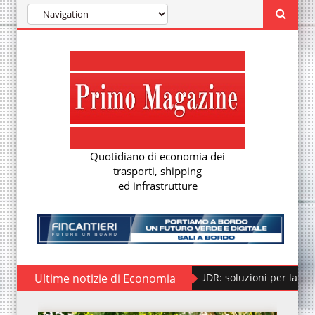
Quotidiano di economia dei
trasporti, shipping
ed infrastrutture
Regolamento EUDR: soluzioni per la nuova due diligence 
Ultime notizie di Economia