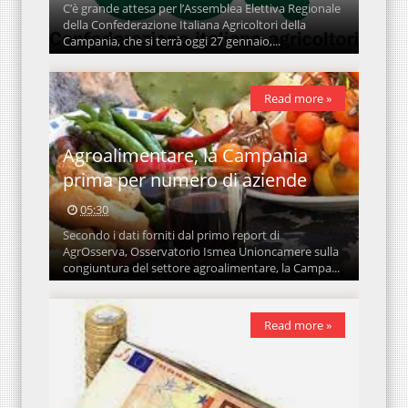
C’è grande attesa per l’Assemblea Elettiva Regionale
della Confederazione Italiana Agricoltori della
Campania, che si terrà oggi 27 gennaio,...
Read more »
Agroalimentare, la Campania
prima per numero di aziende
05:30
Secondo i dati forniti dal primo report di
AgrOsserva, Osservatorio Ismea Unioncamere sulla
congiuntura del settore agroalimentare, la Campa...
Read more »