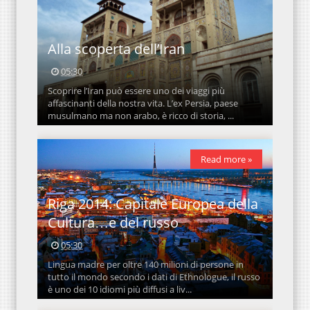
Alla scoperta dell’Iran
05:30
Scoprire l’Iran può essere uno dei viaggi più
affascinanti della nostra vita. L’ex Persia, paese
musulmano ma non arabo, è ricco di storia, ...
Read more »
Riga 2014: Capitale Europea della
Cultura…e del russo
05:30
Lingua madre per oltre 140 milioni di persone in
tutto il mondo secondo i dati di Ethnologue, il russo
è uno dei 10 idiomi più diffusi a liv...