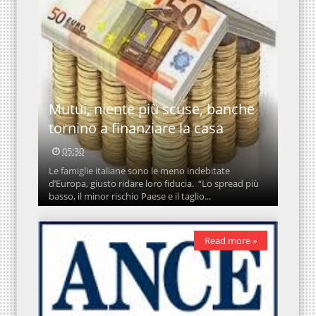
Mutui, niente più scuse, banche
tornino a finanziare la casa
05:30
Le famiglie italiane sono le meno indebitate
d’Europa, giusto ridare loro fiducia. “Lo spread più
basso, il minor rischio Paese e il taglio...
Read more »