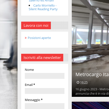
Salerno ed Amalfi
Carlo Morriello -
Silent Reading Party
Lavora con noi
Posizioni aperte
Iscriviti alla newsletter
Nome
Metrocargo Ita
16:25
Email
*
16 giugno 2023 - Metroca
annuncia che è in via d
Messaggio
*