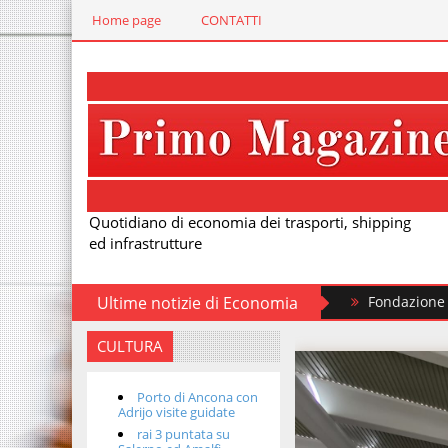
Home page
CONTATTI
Quotidiano di economia dei trasporti, shipping
ed infrastrutture
Ultime notizie di Economia
Fondazione FS, nuovi treni st
CULTURA
Porto di Ancona con
Adrijo visite guidate
rai 3 puntata su