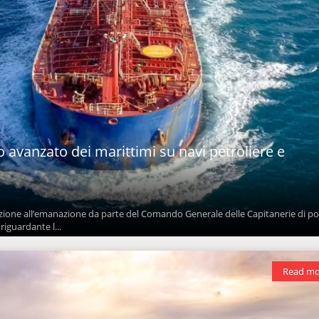
avanzato dei marittimi su navi petroliere e
azione all’emanazione da parte del Comando Generale delle Capitanerie di p
riguardante l...
Read mo