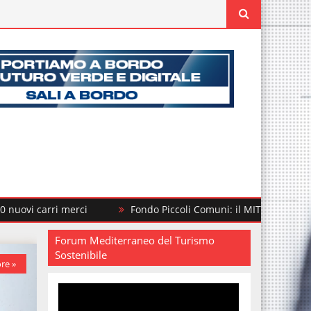
rci
Fondo Piccoli Comuni: il MIT finanzia altri 292 intervent
Forum Mediterraneo del Turismo
Sostenibile
re »