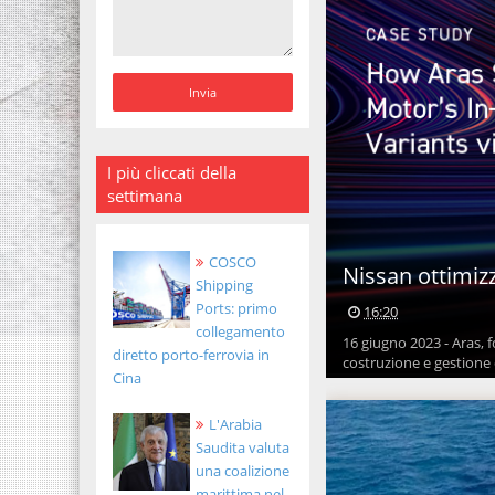
I più cliccati della
settimana
COSCO
Nissan ottimizz
Shipping
Ports: primo
16:20
collegamento
16 giugno 2023 - Aras, 
diretto porto-ferrovia in
costruzione e gestione 
Cina
L'Arabia
Saudita valuta
una coalizione
marittima nel