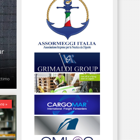
ar
ittimo
re »