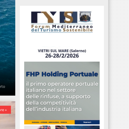
orto
re »