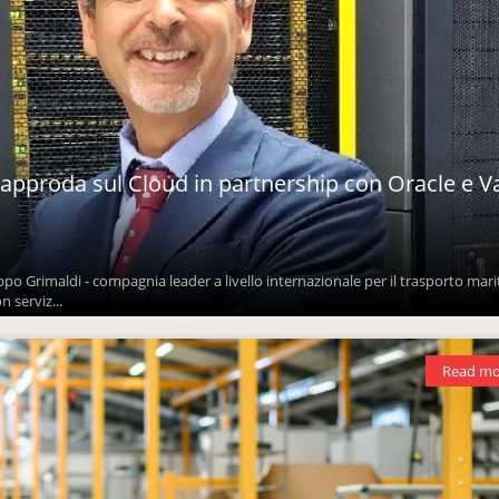
 approda sul Cloud in partnership con Oracle e V
ppo Grimaldi - compagnia leader a livello internazionale per il trasporto mar
n serviz...
Read mo