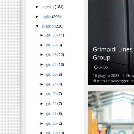
agosto
(184)
►
luglio
(206)
►
giugno
(226)
▼
giu 30
(11)
►
giu 29
(3)
►
Grimaldi Lines
giu 28
(12)
►
Group
giu 27
(10)
►
07:06
giu 26
(8)
►
16 giugno 2023 – Il Gru
di merci e passeggeri co
giu 24
(4)
►
giu 23
(7)
►
giu 22
(7)
►
giu 21
(8)
►
giu 20
(2)
►
giu 19
(13)
►