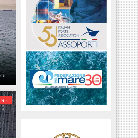
lla
re »