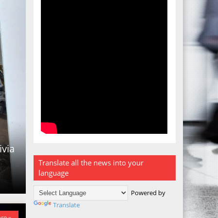
ivia
Translate all the news into your
language
Powered by
Translate
re »