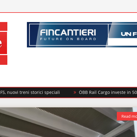
orici speciali
ÖBB Rail Cargo investe in 500 nuovi carri me
Read mo