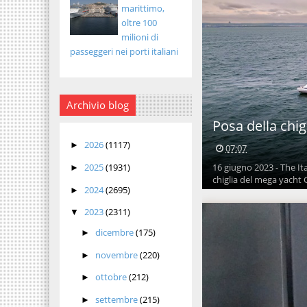
marittimo,
oltre 100
milioni di
passeggeri nei porti italiani
Archivio blog
Posa della chi
2026
(1117)
►
07:07
16 giugno 2023 - The It
2025
(1931)
►
chiglia del mega yacht G
2024
(2695)
►
2023
(2311)
▼
dicembre
(175)
►
novembre
(220)
►
ottobre
(212)
►
settembre
(215)
►