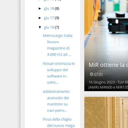
giu 18
(8)
►
giu 17
(9)
►
giu 16
(7)
▼
Metrocargo Italia:
Nuovo
magazzino di
4.000 m2 ad ...
Nissan ottimizza lo
MiR ottiene la 
sviluppo del
07:01
software in-
16 Giugno 2023 - TüV Rh
vehic...
(AMR) MiR600 e MiR1350 
Addestramento
avanzato dei
marittimi su
navi petro...
Posa della chiglia
del nuovo mega