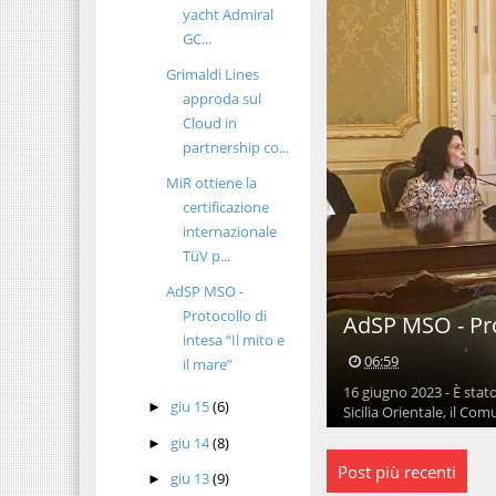
yacht Admiral
GC...
Grimaldi Lines
approda sul
Cloud in
partnership co...
MiR ottiene la
certificazione
internazionale
TüV p...
AdSP MSO -
Protocollo di
AdSP MSO - Prot
intesa “Il mito e
06:59
il mare”
16 giugno 2023 - È stato
giu 15
(6)
►
Sicilia Orientale, il Com
giu 14
(8)
►
Post più recenti
giu 13
(9)
►