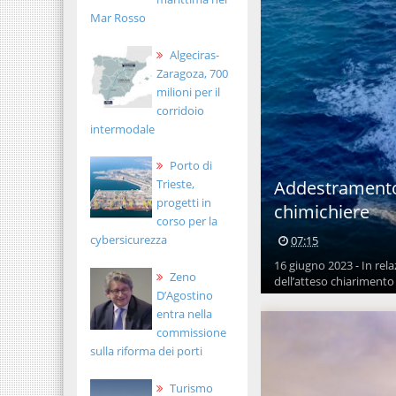
Mar Rosso
Algeciras-
Zaragoza, 700
milioni per il
corridoio
intermodale
Porto di
Addestramento 
Trieste,
progetti in
chimichiere
corso per la
cybersicurezza
07:15
16 giugno 2023 - In rel
Zeno
dell’atteso chiarimento 
D’Agostino
entra nella
commissione
sulla riforma dei porti
Turismo