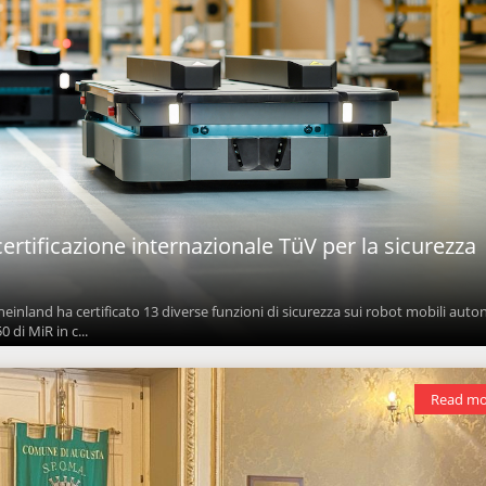
certificazione internazionale TüV per la sicurezza
einland ha certificato 13 diverse funzioni di sicurezza sui robot mobili aut
di MiR in c...
Read mo