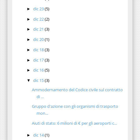
dic 23
(5)
►
dic 22
(2)
►
dic 21
(3)
►
dic 20
(1)
►
dic 18
(3)
►
dic 17
(3)
►
dic 16
(5)
►
dic 15
(3)
▼
Ammodernamento del Codice civile sul contratto
di ...
Gruppo d'azione con gli organismi di trasporto
mon...
Aiuti di stato: 6 milioni di € per gli aeroporti c...
dic 14
(1)
►