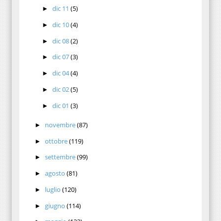
dic 11
(5)
►
dic 10
(4)
►
dic 08
(2)
►
dic 07
(3)
►
dic 04
(4)
►
dic 02
(5)
►
dic 01
(3)
►
novembre
(87)
►
ottobre
(119)
►
settembre
(99)
►
agosto
(81)
►
luglio
(120)
►
giugno
(114)
►