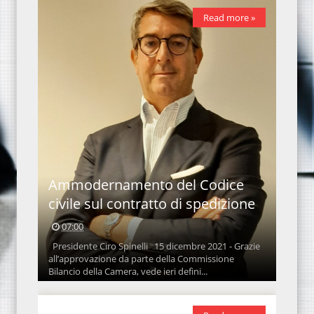
Read more »
Ammodernamento del Codice
civile sul contratto di spedizione
07:00
Presidente Ciro Spinelli 15 dicembre 2021 - Grazie
all’approvazione da parte della Commissione
Bilancio della Camera, vede ieri defini...
Gruppo d'azione con gli