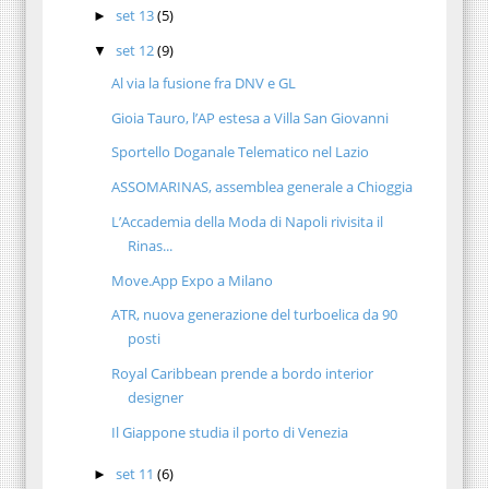
set 13
(5)
►
set 12
(9)
▼
Al via la fusione fra DNV e GL
Gioia Tauro, l’AP estesa a Villa San Giovanni
Sportello Doganale Telematico nel Lazio
ASSOMARINAS, assemblea generale a Chioggia
L’Accademia della Moda di Napoli rivisita il
Rinas...
Move.App Expo a Milano
ATR, nuova generazione del turboelica da 90
posti
Royal Caribbean prende a bordo interior
designer
Il Giappone studia il porto di Venezia
set 11
(6)
►