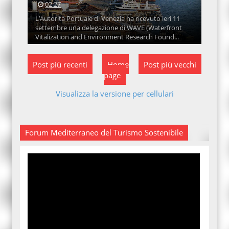
02:27
L’Autorità Portuale di Venezia ha ricevuto ieri 11
settembre una delegazione di WAVE (Waterfront
Vitalization and Environment Research Found...
Post più recenti
Home
Post più vecchi
page
Visualizza la versione per cellulari
Forum Mediterraneo del Turismo Sostenibile