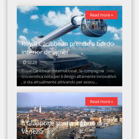
Read more »
Royal Caribbean prende a bordo
interior designer
02:29
Royal Caribbean International , la compagnia
crocieristica nota per il design altamente innovativo
, si sta attualmente attivando per assicu...
Read more »
Il Giappone studia il porto di
Venezia