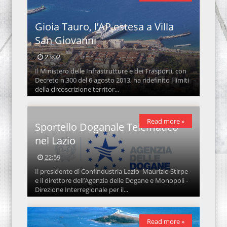
Gioia Tauro, l’AP estesa a Villa
San Giovanni
23:02
Il Ministero delle Infrastrutture e dei Trasporti, con
Decreto n.300 del 6 agosto 2013, ha ridefinito i limiti
della circoscrizione territor...
Read more »
Sportello Doganale Telematico
nel Lazio
22:59
Il presidente di Confindustria Lazio Maurizio Stirpe
e il direttore dell’Agenzia delle Dogane e Monopoli -
Direzione Interregionale per il...
Read more »