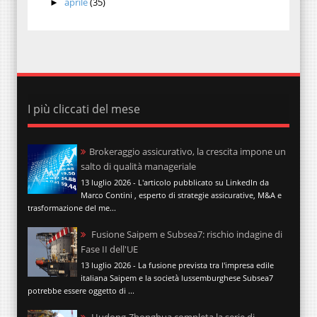
aprile
(35)
►
I più cliccati del mese
Brokeraggio assicurativo, la crescita impone un
salto di qualità manageriale
13 luglio 2026 - L'articolo pubblicato su LinkedIn da
Marco Contini , esperto di strategie assicurative, M&A e
trasformazione del me...
Fusione Saipem e Subsea7: rischio indagine di
Fase II dell'UE
13 luglio 2026 - La fusione prevista tra l'impresa edile
italiana Saipem e la società lussemburghese Subsea7
potrebbe essere oggetto di ...
Hudong-Zhonghua completa la serie di