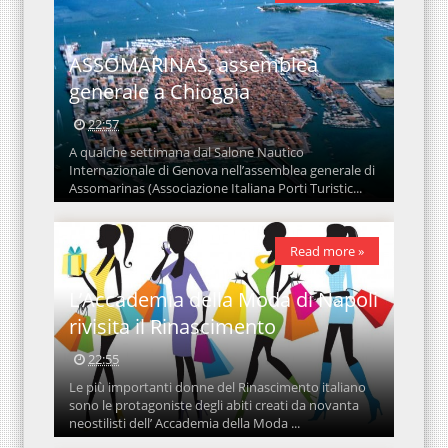
ASSOMARINAS, assemblea
generale a Chioggia
22:57
A qualche settimana dal Salone Nautico
Internazionale di Genova nell’assemblea generale di
Assomarinas (Associazione Italiana Porti Turistic...
Read more »
L’Accademia della Moda di Napoli
rivisita il Rinascimento
22:55
Le più importanti donne del Rinascimento italiano
sono le protagoniste degli abiti creati da novanta
neostilisti dell’ Accademia della Moda ...