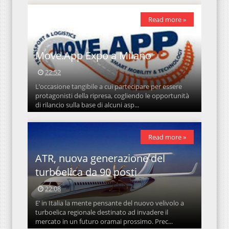
Read more »
Move.App Expo a Milano
22:52
L’occasione tangibile a cui partecipare per essere
protagonisti della ripresa, cogliendo le opportunità
di rilancio sulla base di alcuni asp...
Read more »
ATR, nuova generazione del
turboelica da 90 posti
22:08
E’ in Italia la mente pensante del nuovo velivolo a
turboelica regionale destinato ad invadere il
mercato in un futuro oramai prossimo. Prec...