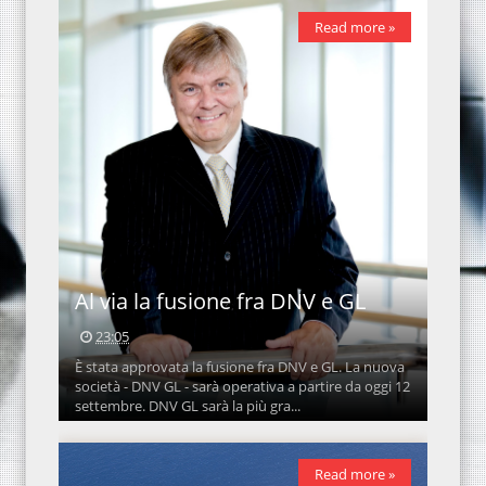
Read more »
Al via la fusione fra DNV e GL
23:05
È stata approvata la fusione fra DNV e GL. La nuova
società - DNV GL - sarà operativa a partire da oggi 12
settembre. DNV GL sarà la più gra...
Read more »