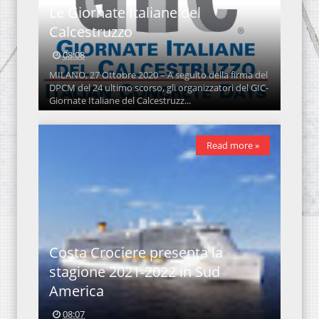
Le Giornate Italiane del
Calcestruzzo
08:08
MILANO, 27 Ottobre 2020 – A seguito della firma del
DPCM del 24 ultimo scorso, gli organizzatori del GIC-
Giornate Italiane del Calcestruzz...
Read more »
Costa Crociere presenta la
stagione 2021-2022 in Sud
America
08:07