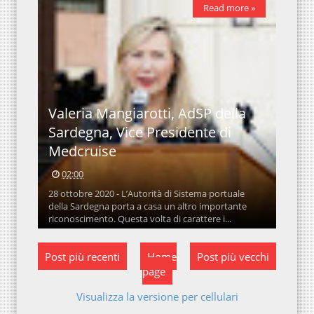
Read more »
Valeria Mangiarotti, AdSP della
Sardegna, Vice Presidente di
Medcruise
02:00
28 ottobre 2020 - L’Autorità di Sistema portuale
della Sardegna porta a casa un altro importante
riconoscimento. Questa volta di carattere i...
Post più recenti
Home
Post più vecchi
page
Visualizza la versione per cellulari