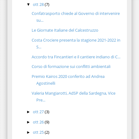
ott 28
(7)
▼
Confatrasporto chiede al Governo di intervenire
su...
Le Giornate Italiane del Calcestruzzo
Costa Crociere presenta la stagione 2021-2022 in
S...
Accordo tra Fincantieri e il cantiere indiano di C...
Corso di formazione sui conflitti ambientali
Premio Kairos 2020 conferito ad Andrea
Agostinelli
Valeria Mangiarotti, AdSP della Sardegna, Vice
Pre...
ott 27
(3)
►
ott 26
(9)
►
ott 25
(2)
►