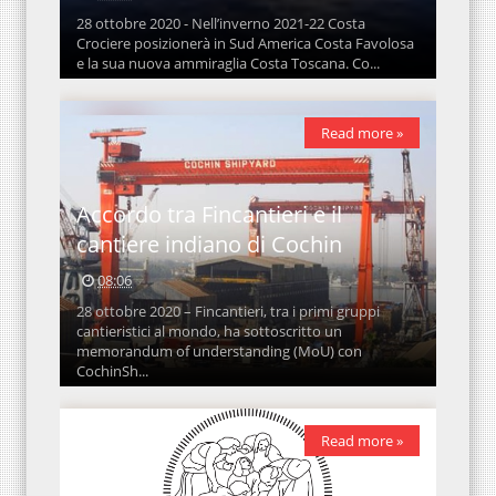
28 ottobre 2020 - Nell’inverno 2021-22 Costa
Crociere posizionerà in Sud America Costa Favolosa
e la sua nuova ammiraglia Costa Toscana. Co...
Read more »
Accordo tra Fincantieri e il
cantiere indiano di Cochin
08:06
28 ottobre 2020 – Fincantieri, tra i primi gruppi
cantieristici al mondo, ha sottoscritto un
memorandum of understanding (MoU) con
CochinSh...
Read more »