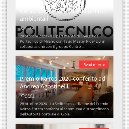
Corso di formazione sui conflitti
ambientali
08:04
28 ottobre 2020 - Il Dipartimento di Energia del
Politecnico di Milano con il suo Master Ridef 2.0, in
collaborazione con il gruppo Centro ...
Read more »
Premio Kairos 2020 conferito ad
Andrea Agostinelli
08:01
28 ottobre 2020 - La Sedicesima edizione del Premio
Kairos è stata conferita al commissario straordinario
dell’Autorità portuale di Gioia ...