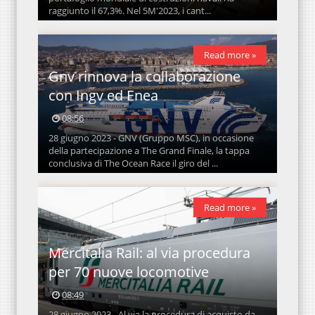
raggiunto il 67,3%. Nel 5M'2023, i cant...
Read more »
Gnv rinnova la collaborazione
con Ingv ed Enea
08:56
28 giugno 2023 - GNV (Gruppo MSC), in occasione
della partecipazione a The Grand Finale, la tappa
conclusiva di The Ocean Race il giro del ...
Read more »
Mercitalia Rail: al via procedura
per 70 nuove locomotive
08:49
28 giugno 2023 - Al via la procedura di acquisto da