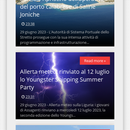
del porto calabrese di Saline
Joniche
23:38
29 giugno 2023 - L’Autorità di Sistema Portuale dello
Stretto prosegue con la sua intensa attività di
programmazione e infrastrutturazione...
Read more »
Allerta meteo: rinviato al 12 luglio
lo Youngster Shipping Summer
Party
23:31
29 giugno 2023 - Allerta meteo sulla Liguria: i giovani
di Assagenti rinviano a mercoledì 12 luglio 2023, la
seconda edizione dello Youngs...