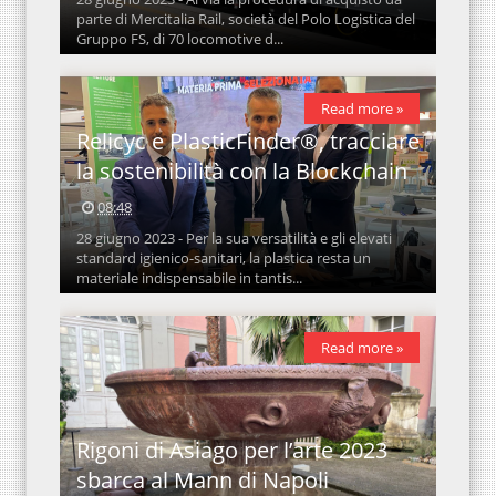
parte di Mercitalia Rail, società del Polo Logistica del
Gruppo FS, di 70 locomotive d...
Read more »
Relicyc e PlasticFinder®, tracciare
la sostenibilità con la Blockchain
08:48
28 giugno 2023 - Per la sua versatilità e gli elevati
standard igienico-sanitari, la plastica resta un
materiale indispensabile in tantis...
Read more »
Rigoni di Asiago per l’arte 2023
sbarca al Mann di Napoli