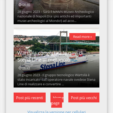
08:46
28 giugno 2023 – Sarà il MANN Museo Archeologico
nazionale di Napoli (tra i più antichi ed importanti
musei archeologici al Mondo!) ad acco...
Read more »
Wartsila convertirà le navi di
Stena Line al metanolo
08:43
28 giugno 2023 - Il gruppo tecnologico Wärtsilä è
stato incaricato dall'operatore navale svedese Stena
Line di realizzare e convertire ...
Post più recenti
Home
Post più vecchi
page
Visualizza la versione per cellulari