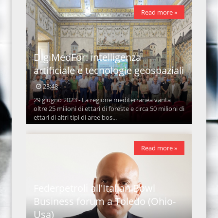
Read more »
DigiMedFor: intelligenza
artificiale e tecnologie geospaziali
23:48
29 giugno 2023 - La regione mediterranea vanta
oltre 25 milioni di ettari di foreste e circa 50 milioni di
ettari di altri tipi di aree bos...
Read more »
Federpetroli all'Italian Bowl
Business forum a Toledo (Ohio-
Usa)