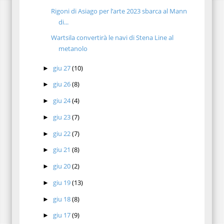
Rigoni di Asiago per l’arte 2023 sbarca al Mann
di...
Wartsila convertirà le navi di Stena Line al
metanolo
giu 27
(10)
►
giu 26
(8)
►
giu 24
(4)
►
giu 23
(7)
►
giu 22
(7)
►
giu 21
(8)
►
giu 20
(2)
►
giu 19
(13)
►
giu 18
(8)
►
giu 17
(9)
►