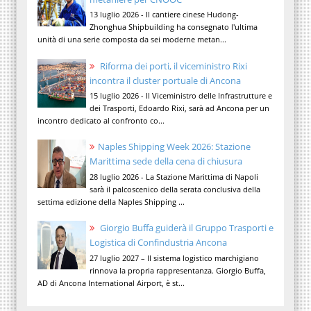
13 luglio 2026 - Il cantiere cinese Hudong-
Zhonghua Shipbuilding ha consegnato l'ultima
unità di una serie composta da sei moderne metan...
Riforma dei porti, il viceministro Rixi
incontra il cluster portuale di Ancona
15 luglio 2026 - Il Viceministro delle Infrastrutture e
dei Trasporti, Edoardo Rixi, sarà ad Ancona per un
incontro dedicato al confronto co...
Naples Shipping Week 2026: Stazione
Marittima sede della cena di chiusura
28 luglio 2026 - La Stazione Marittima di Napoli
sarà il palcoscenico della serata conclusiva della
settima edizione della Naples Shipping ...
Giorgio Buffa guiderà il Gruppo Trasporti e
Logistica di Confindustria Ancona
27 luglio 2027 – Il sistema logistico marchigiano
rinnova la propria rappresentanza. Giorgio Buffa,
AD di Ancona International Airport, è st...