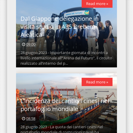
Read more »
Dal Giappone delegazione in
visita studio in A35 Brebemi
Aleatica
09:00
28 giugno 2023 - Importante giornata di incontri a
livello internazionale all’“Arena del Futuro”, il circuito
realizzato all’interno del p...
Read more »
L’incidenza dei cantieri cinesi nel
portafoglio mondiale
08:58
28 giugno 2023 - La quota dei cantieri cinesi nel
portafoglio mondiale di costruzioni navali ha