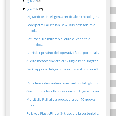
giu 29
(3)
►
giu 28
(12)
▼
DigiMedFor: intelligenza artificiale e tecnologie ...
Federpetroli all'Italian Bowl Business forum a
Tol...
Refurbed, un miliardo di euro di vendite di
prodot...
Parziale ripristino dell’operatività del porto cal...
Allerta meteo: rinviato al 12 luglio lo Youngster ...
Dal Giappone delegazione in visita studio in A35
B...
L’incidenza dei cantieri cinesi nel portafoglio mo...
Gnv rinnova la collaborazione con Ingv ed Enea
Mercitalia Rail: al via procedura per 70 nuove
loc...
Relicyc e PlasticFinder®, tracciare la sostenibili...