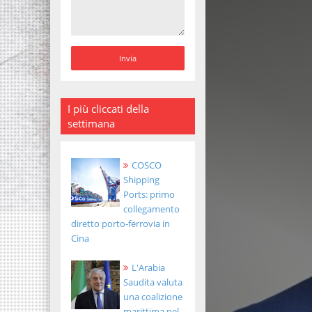
I più cliccati della
settimana
COSCO
Shipping
Ports: primo
collegamento
diretto porto-ferrovia in
Cina
L'Arabia
Saudita valuta
una coalizione
marittima nel