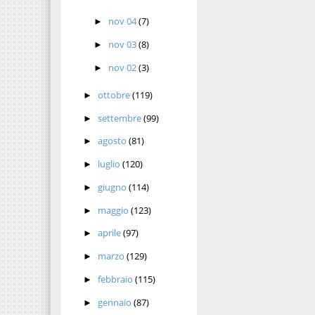
nov 04
(7)
►
nov 03
(8)
►
nov 02
(3)
►
ottobre
(119)
►
settembre
(99)
►
agosto
(81)
►
luglio
(120)
►
giugno
(114)
►
maggio
(123)
►
aprile
(97)
►
marzo
(129)
►
febbraio
(115)
►
gennaio
(87)
►