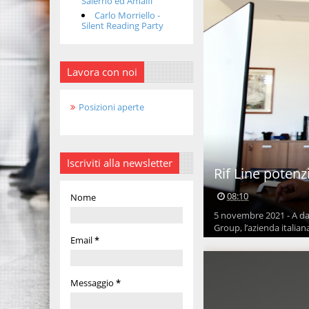
Salerno ed Amalfi
Carlo Morriello -
Silent Reading Party
Lavora con noi
Posizioni aperte
Iscriviti alla newsletter
Rif Line potenzi
08:10
Nome
5 novembre 2021 - A dar
Group, l’azienda italiana 
Email
*
Messaggio
*