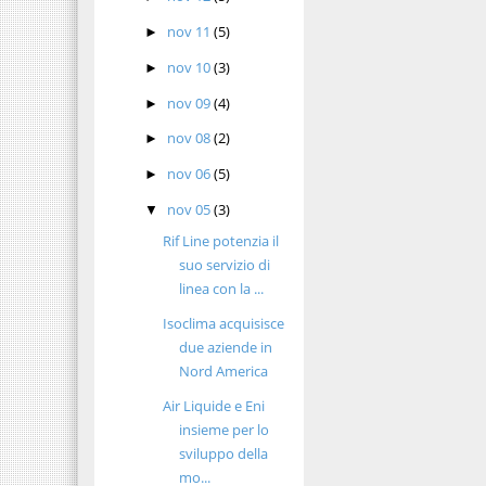
nov 11
(5)
►
nov 10
(3)
►
nov 09
(4)
►
nov 08
(2)
►
nov 06
(5)
►
nov 05
(3)
▼
Rif Line potenzia il
suo servizio di
linea con la ...
Isoclima acquisisce
due aziende in
Nord America
Air Liquide e Eni
insieme per lo
sviluppo della
mo...