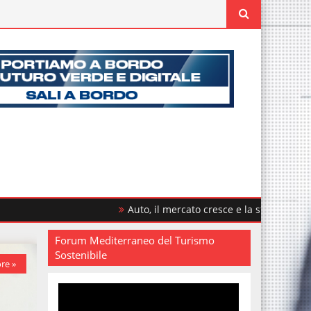
Auto, il mercato cresce e la sfida è rinnovare il par
Forum Mediterraneo del Turismo
Sostenibile
re »