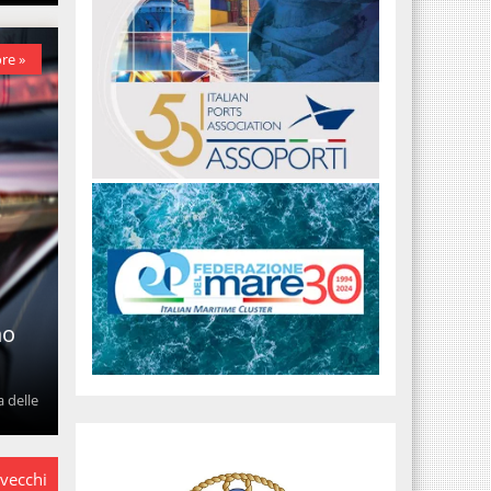
re »
no
 delle
 vecchi