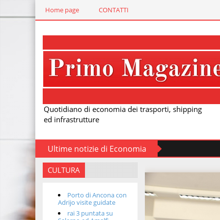
Home page
CONTATTI
Quotidiano di economia dei trasporti, shipping
ed infrastrutture
Ultime notizie di Economia
CULTURA
Porto di Ancona con
Adrijo visite guidate
rai 3 puntata su