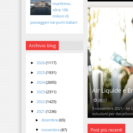
marittimo,
oltre 100
milioni di
passeggeri nei porti italiani
Archivio blog
2026
(1117)
►
2025
(1931)
►
2024
(2695)
►
Air Liquide e E
2023
(2311)
►
08:07
2022
(1425)
►
5 novembre 2021 - Air L
2021
(1236)
▼
soluzioni per decarbonizz
dicembre
(65)
►
Post più recenti
novembre
(87)
▼