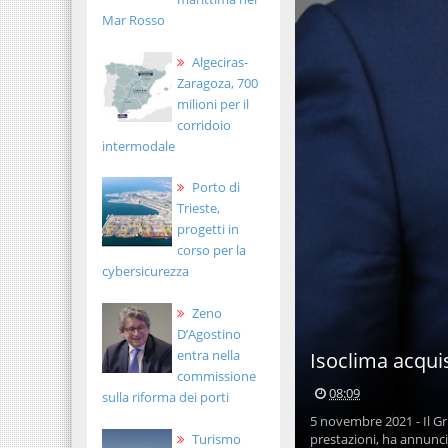
Mar Rosso
Algeciras-
Zaragoza, 700
milioni per il
corridoio
intermodale
Porto di
Trieste,
progetti in
corso per la
cybersicurezza
Zeno
D’Agostino
entra nella
Isoclima acqui
commissione
08:09
sulla riforma dei porti
5 novembre 2021 - Il Gr
prestazioni, ha annunciat
Turismo