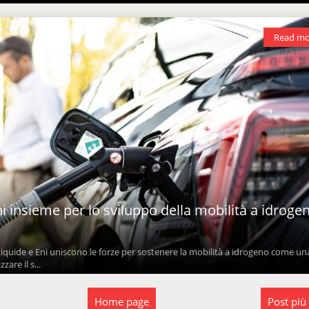
Read mo
ni insieme per lo sviluppo della mobilità a idroge
iquide e Eni uniscono le forze per sostenere la mobilità a idrogeno come una
are il s...
Home page
Post più