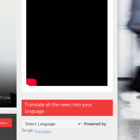
f Line
Translate all the news into your
language
re »
Powered by
Translate