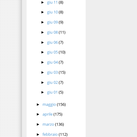
giu 11
(8)
►
giu 10
(8)
►
giu 09
(9)
►
giu 08
(11)
►
giu 06
(7)
►
giu 05
(10)
►
giu 04
(7)
►
giu 03
(15)
►
giu 02
(7)
►
giu 01
(5)
►
maggio
(156)
►
aprile
(175)
►
marzo
(136)
►
febbraio
(112)
►