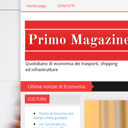
Home page
CONTATTI
Quotidiano di economia dei trasporti, shipping
ed infrastrutture
Ultime notizie di Economia
CULTURA
Porto di Ancona con
Adrijo visite guidate
rai 3 puntata su