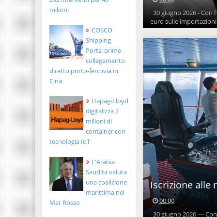
milioni
30 giugno 2026 - Con l’
euro sulle importazioni 
COSCO
Shipping
Ports: primo
collegamento
diretto porto-ferrovia in
Cina
Hapag-Lloyd
digitalizza 2
milioni di
container con
tecnologia IoT
L'Arabia
Saudita valuta
una coalizione
Iscrizione alle
marittima nel
00:00
Mar Rosso
30 giugno 2026 — Con la