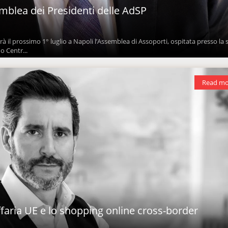
emblea dei Presidenti delle AdSP
à il prossimo 1° luglio a Napoli l’Assemblea di Assoporti, ospitata presso la
o Centr...
Read mo
ffaria UE e lo shopping online cross-border