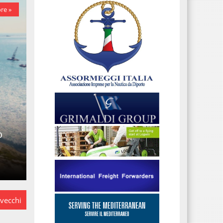
re »
o
o
 vecchi