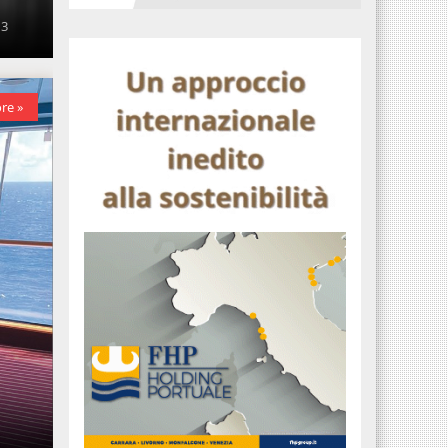
 3
re »