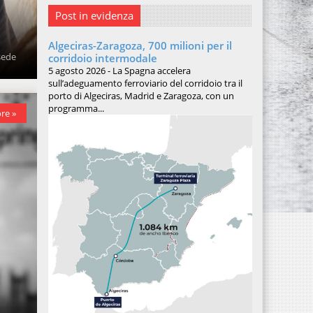
Post in evidenza
Algeciras-Zaragoza, 700 milioni per il
 sede
corridoio intermodale
5 agosto 2026 - La Spagna accelera
sull’adeguamento ferroviario del corridoio tra il
porto di Algeciras, Madrid e Zaragoza, con un
programma...
re »