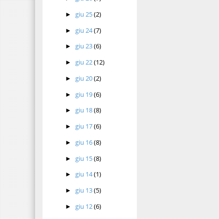
giu 25
(2)
►
giu 24
(7)
►
giu 23
(6)
►
giu 22
(12)
►
giu 20
(2)
►
giu 19
(6)
►
giu 18
(8)
►
giu 17
(6)
►
giu 16
(8)
►
giu 15
(8)
►
giu 14
(1)
►
giu 13
(5)
►
giu 12
(6)
►