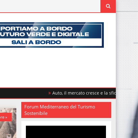
Auto, il mercato cresce e la sfida è rinnovare il parco 
Forum Mediterraneo del Turismo
Sostenibile
re »