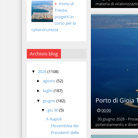
Porto di
materia di «Valorizzazion
Trieste,
progetti in
corso per la
cybersicurezza
Archivio blog
2026
(1108)
▼
agosto
(52)
►
luglio
(187)
►
Porto di Gioia 
giugno
(182)
▼
giu 30
(5)
00:00
▼
A Napoli
30 giugno 2026 - Proseg
potenziamento e diversif
l’Assemblea dei
Presidenti delle