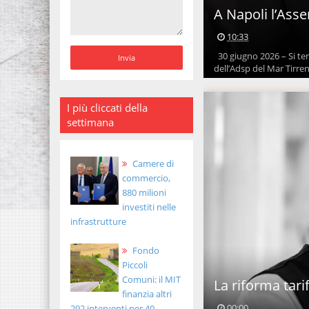
A Napoli l’Ass
10:33
30 giugno 2026 – Si terr
dell’Adsp del Mar Tirren
I più cliccati della
settimana
Camere di
commercio,
880 milioni
investiti nelle
infrastrutture
Fondo
Piccoli
Comuni: il MIT
La riforma tari
finanzia altri
00:00
292 interventi per 40