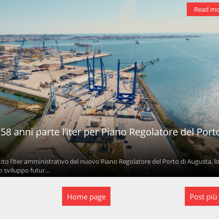
Read mo
8 anni parte l’iter per Piano Regolatore del Port
ito l’iter amministrativo del nuovo Piano Regolatore del Porto di Augusta, l
sviluppo futur...
Home page
Post più