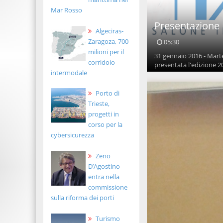
Mar Rosso
Presentazione 
Algeciras-
Zaragoza, 700
05:30
milioni per il
31 gennaio 2016 - Marted
corridoio
presentata l'edizione 20
intermodale
Porto di
Trieste,
progetti in
corso per la
cybersicurezza
Zeno
D’Agostino
entra nella
commissione
sulla riforma dei porti
Turismo