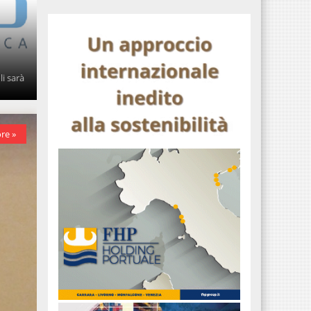
li sarà
re »