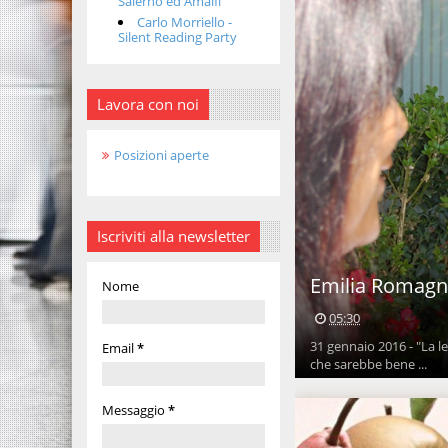
Salerno ed Amalfi
Carlo Morriello -
Silent Reading Party
Lavora con noi
Posizioni aperte
Iscriviti alla newsletter
Emilia Romagna,
Nome
05:30
31 gennaio 2016 - "La l
Email
*
che sarebbe bene ...
Messaggio
*