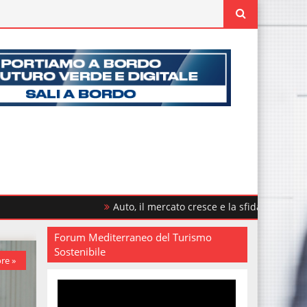
Auto, il mercato cresce e la sfida è rinnovare il parco ci
Forum Mediterraneo del Turismo
Sostenibile
re »