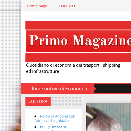
Home page
CONTATTI
Quotidiano di economia dei trasporti, shipping
ed infrastrutture
Ultime notizie di Economia
CULTURA
Porto di Ancona con
Adrijo visite guidate
rai 3 puntata su