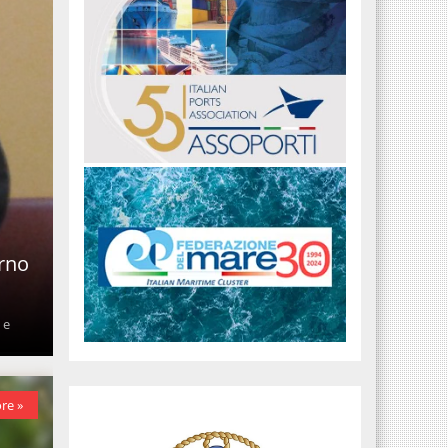
erno
 e
re »