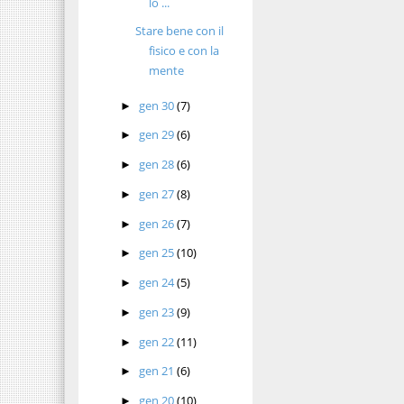
lo ...
Stare bene con il
fisico e con la
mente
gen 30
(7)
►
gen 29
(6)
►
gen 28
(6)
►
gen 27
(8)
►
gen 26
(7)
►
gen 25
(10)
►
gen 24
(5)
►
gen 23
(9)
►
gen 22
(11)
►
gen 21
(6)
►
gen 20
(10)
►