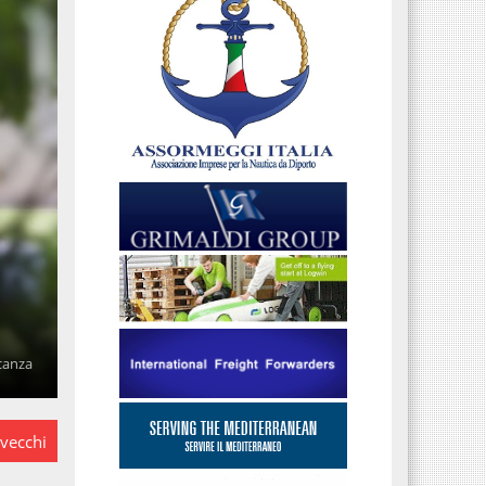
acanza
 vecchi