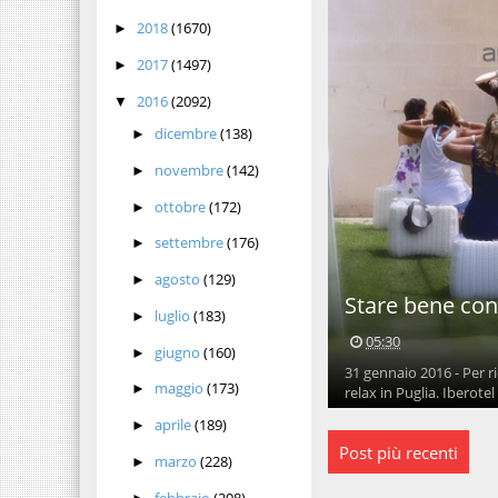
2018
(1670)
►
2017
(1497)
►
2016
(2092)
▼
dicembre
(138)
►
novembre
(142)
►
ottobre
(172)
►
settembre
(176)
►
agosto
(129)
►
Stare bene con 
luglio
(183)
►
05:30
giugno
(160)
►
31 gennaio 2016 - Per r
maggio
(173)
►
relax in Puglia. Iberotel 
aprile
(189)
►
Post più recenti
marzo
(228)
►
febbraio
(208)