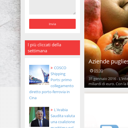
I più cliccati della
settimana
Aziende pugliesi
COSCO
05:30
Shipping
31 gennaio 2016 - L'int
Ports: primo
miliardi di euro. Con la b
collegamento
diretto porto-ferrovia in
Cina
L'Arabia
Saudita valuta
una coalizione
marittima nel