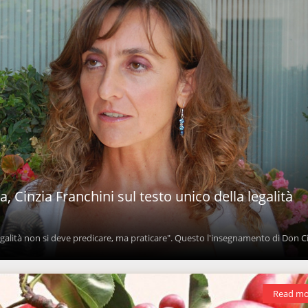
 Cinzia Franchini sul testo unico della legalità
egalità non si deve predicare, ma praticare". Questo l'insegnamento di Don Ci
Read mo