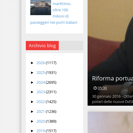
marittimo,
oltre 100
milioni di
passeggeri nei porti italiani
Archivio blog
2026
(1117)
►
2025
(1931)
►
Riforma portua
2024
(2695)
►
05:30
2023
(2311)
►
30 gennaio 2016 - Otte
poteri delle nuove DdSP 
2022
(1425)
►
2021
(1236)
►
2020
(1389)
►
2019
(1517)
►