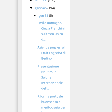
►
gennaio
(194)
▼
gen 31
(5)
▼
Emilia Romagna,
Cinzia Franchini
sul testo unico
d...
Aziende pugliesi al
Fruit Logistica di
Berlino
Presentazione
Nauticsud
Salone
Internazionale
dell...
Riforma portuale,
buonsenso e
meritocrazia per