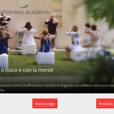
il fisico e con la mente
icaricarvi prima di affrontare il cambio di stagione, concedetevi allora una v
Ap...
Home page
Post più