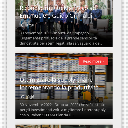
Riconoscimento Marevivo ad
Emanuele e Guido Grimaldi
10:50
30 novembre 2022 - In virtù dell’impegno
lungamente profuso e della grande sensibilità
dimostrata per i temi legati alla salvaguardia de...
Read more »
Ottimizzare la supply chain,
incrementando la produttività
10:46
30 Novembre 2022 - Dopo un 2022 che si è distinto
per gli investimenti volti a migliorare l’intera supply
chain, Raben SITTAM rilancia il ...