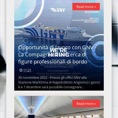
Read more »
Opportunità di lavoro con GNV -
La Compagnia alla ricerca di
figure professionali di bordo
11:21
30 novembre 2022 - Presso gli uffici GNV alla
Stazione Marittima di Napoli (Molo Angioino) i giorni
6 e 7 dicembre sarà possibile consegnare...
Read more »