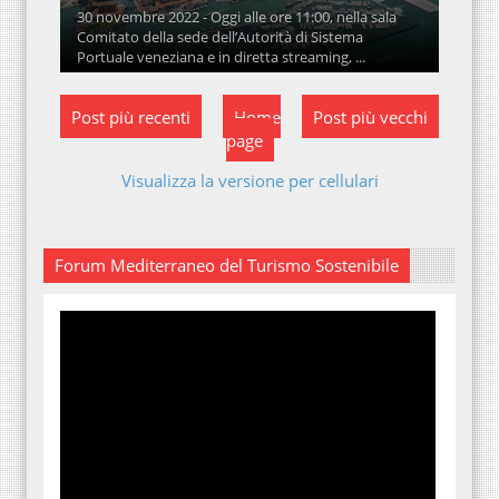
30 novembre 2022 - Oggi alle ore 11:00, nella sala
Comitato della sede dell’Autorità di Sistema
Portuale veneziana e in diretta streaming, ...
Post più recenti
Home
Post più vecchi
page
Visualizza la versione per cellulari
Forum Mediterraneo del Turismo Sostenibile