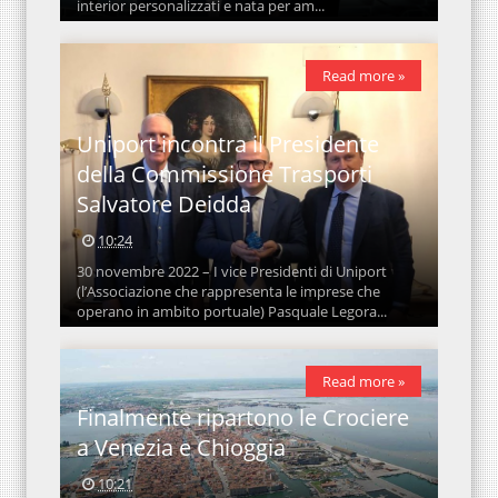
interior personalizzati e nata per am...
Read more »
Uniport incontra il Presidente
della Commissione Trasporti
Salvatore Deidda
10:24
30 novembre 2022 – I vice Presidenti di Uniport
(l’Associazione che rappresenta le imprese che
operano in ambito portuale) Pasquale Legora...
Read more »
Finalmente ripartono le Crociere
a Venezia e Chioggia
10:21