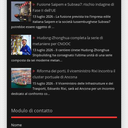
Fusione Saipem e Subsea7: rischio indagine di
Fase II dell'UE
13 luglio 2026 - La fusione prevista tra l'impresa edile
italiana Saipem e la società lussemburghese Subsea7
potrebbe essere oggetto di ...
Hudong-Zhonghua completa la serie di
metaniere per CNOOC
13 luglio 2026 - Il cantiere cinese Hudong-Zhonghua
Shipbuilding ha consegnato l'ultima unità di una serie
composta da sei moderne metan...
Riforma dei porti, il viceministro Rixi incontra il
cluster portuale di Ancona
15 luglio 2026 - Il Viceministro delle Infrastrutture e dei
Trasporti, Edoardo Rixi, sarà ad Ancona per un incontro
dedicato al confronto co...
Modulo di contatto
Nome