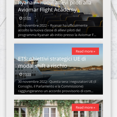
Ryanair - nuovi allievi piloti alla
Aviomar Flight Academy
11:05
30 novembre 2022 – Ryanair ha ufficialmente
accolto la nuova classe di allievi piloti del
programma Ryanair ab-initio presso la Aviomar F...
Read more »
ETS: obiettivi strategici UE di
modal shift a rischio
10:55
30 novembre 2022 - Questa sera i negoziatori UE (il
Consiglio, il Parlamento e la Commissione)
raggiungeranno un accordo provvisorio di com...
Read more »