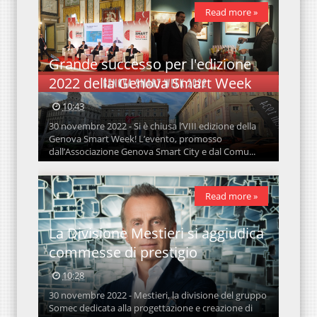
Read more »
Grande successo per l'edizione
2022 della Genova Smart Week
10:43
30 novembre 2022 - Si è chiusa l’VIII edizione della
Genova Smart Week! L’evento, promosso
dall’Associazione Genova Smart City e dal Comu...
Read more »
La Divisione Mestieri si aggiudica
commesse di prestigio
10:28
30 novembre 2022 - Mestieri, la divisione del gruppo
Somec dedicata alla progettazione e creazione di