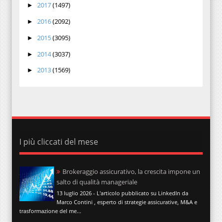
2017
(1497)
►
2016
(2092)
►
2015
(3095)
►
2014
(3037)
►
2013
(1569)
►
I più cliccati del mese
Brokeraggio assicurativo, la crescita impone un
salto di qualità manageriale
13 luglio 2026 - L'articolo pubblicato su LinkedIn da
Marco Contini , esperto di strategie assicurative, M&A e
trasformazione del me...