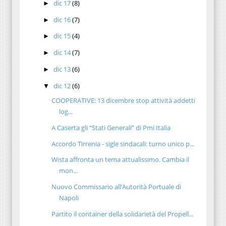
dic 17
(8)
►
dic 16
(7)
►
dic 15
(4)
►
dic 14
(7)
►
dic 13
(6)
►
dic 12
(6)
▼
COOPERATIVE: 13 dicembre stop attività addetti
log...
A Caserta gli “Stati Generali” di Pmi Italia
Accordo Tirrenia - sigle sindacali: turno unico p...
Wista affronta un tema attualissimo. Cambia il
mon...
Nuovo Commissario all’Autorità Portuale di
Napoli
Partito il container della solidarietà del Propell...