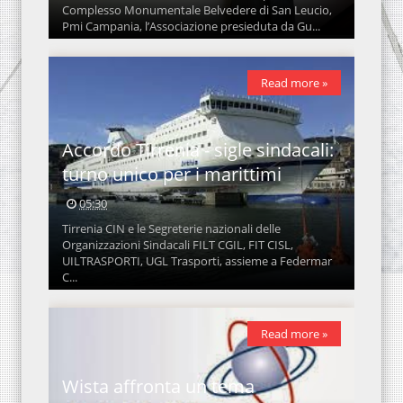
Complesso Monumentale Belvedere di San Leucio,
Pmi Campania, l’Associazione presieduta da Gu...
Read more »
Accordo Tirrenia - sigle sindacali:
turno unico per i marittimi
05:30
Tirrenia CIN e le Segreterie nazionali delle
Organizzazioni Sindacali FILT CGIL, FIT CISL,
UILTRASPORTI, UGL Trasporti, assieme a Federmar
C...
Read more »
Wista affronta un tema