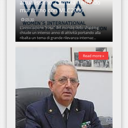
attualissimo. Cambia il mondo
marittimo con MLC2006
05:30
L’associazione “rosa” del mondo dello shipping
chiude un intenso anno di attività portando alla
ribalta un tema di grande rilevanza internaz...
Read more »