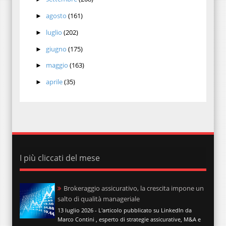
agosto
(161)
►
luglio
(202)
►
giugno
(175)
►
maggio
(163)
►
aprile
(35)
►
I più cliccati del mese
Brokeraggio assicurativo, la crescita impone un
salto di qualità manageriale
13 luglio 2026 - L'articolo pubblicato su LinkedIn da
Marco Contini , esperto di strategie assicurative, M&A e