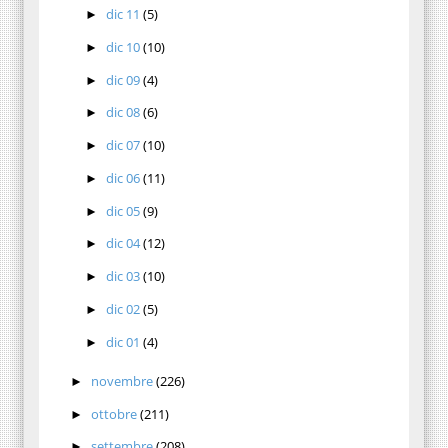
dic 11
(5)
►
dic 10
(10)
►
dic 09
(4)
►
dic 08
(6)
►
dic 07
(10)
►
dic 06
(11)
►
dic 05
(9)
►
dic 04
(12)
►
dic 03
(10)
►
dic 02
(5)
►
dic 01
(4)
►
novembre
(226)
►
ottobre
(211)
►
settembre
(208)
►