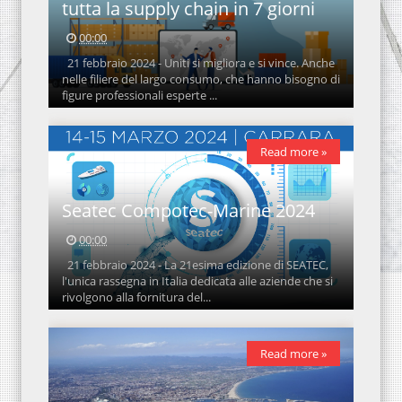
tutta la supply chain in 7 giorni
00:00
21 febbraio 2024 - Uniti si migliora e si vince. Anche
nelle filiere del largo consumo, che hanno bisogno di
figure professionali esperte ...
Read more »
Seatec Compotec-Marine 2024
00:00
21 febbraio 2024 - La 21esima edizione di SEATEC,
l'unica rassegna in Italia dedicata alle aziende che si
rivolgono alla fornitura del...
Read more »