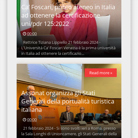
Ca’ Foscari, primo ateneo in Italia
ad ottenere la certificazione
uni/pdr 125:2022
00:00
Rettrice Tiziana Lippiello 21 febbraio 2024 -
L’Università Ca’ Foscari Venezia è la prima università
in Italia ad ottenere la certificazio...
Read more »
Assonat organizza gli Stati
Generali della portualità turistica
italiana
00:00
21 febbraio 2024 - Si sono svolti ieri a Roma, presso
la Sala Longhi di Unioncamere, gli Stati Generali della