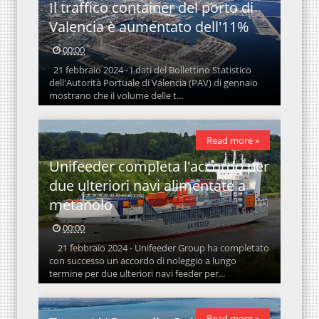
Il traffico container del porto di
Valencia è aumentato dell'11%
00:00
21 febbraio 2024 - I dati del Bollettino Statistico
dell'Autorità Portuale di Valencia (PAV) di gennaio
mostrano che il volume delle t...
Read more »
Unifeeder completa l'accordo per
due ulteriori navi alimentate a
metanolo
00:00
21 febbraio 2024 - Unifeeder Group ha completato
con successo un accordo di noleggio a lungo
termine per due ulteriori navi feeder per...
Read more »