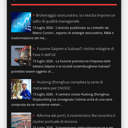
Brokeraggio assicurativo, la crescita impone un
salto di qualità manageriale
13 luglio 2026 - L'articolo pubblicato su LinkedIn da
Marco Contini , esperto di strategie assicurative, M&A e
trasformazione del me...
Fusione Saipem e Subsea7: rischio indagine di
Fase II dell'UE
13 luglio 2026 - La fusione prevista tra l'impresa edile
italiana Saipem e la società lussemburghese Subsea7
potrebbe essere oggetto di ...
Hudong-Zhonghua completa la serie di
metaniere per CNOOC
13 luglio 2026 - Il cantiere cinese Hudong-Zhonghua
Shipbuilding ha consegnato l'ultima unità di una serie
composta da sei moderne metan...
Riforma dei porti, il viceministro Rixi incontra il
cluster portuale di Ancona
15 luglio 2026 - Il Viceministro delle Infrastrutture e dei