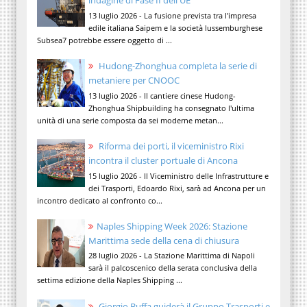
indagine di Fase II dell'UE
13 luglio 2026 - La fusione prevista tra l'impresa
edile italiana Saipem e la società lussemburghese
Subsea7 potrebbe essere oggetto di ...
Hudong-Zhonghua completa la serie di
metaniere per CNOOC
13 luglio 2026 - Il cantiere cinese Hudong-
Zhonghua Shipbuilding ha consegnato l'ultima
unità di una serie composta da sei moderne metan...
Riforma dei porti, il viceministro Rixi
incontra il cluster portuale di Ancona
15 luglio 2026 - Il Viceministro delle Infrastrutture e
dei Trasporti, Edoardo Rixi, sarà ad Ancona per un
incontro dedicato al confronto co...
Naples Shipping Week 2026: Stazione
Marittima sede della cena di chiusura
28 luglio 2026 - La Stazione Marittima di Napoli
sarà il palcoscenico della serata conclusiva della
settima edizione della Naples Shipping ...
Giorgio Buffa guiderà il Gruppo Trasporti e