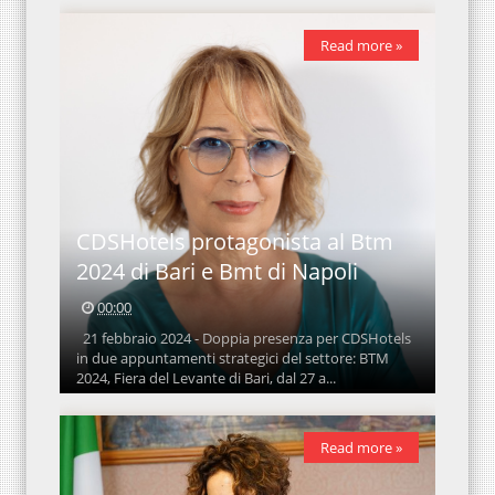
Read more »
CDSHotels protagonista al Btm
2024 di Bari e Bmt di Napoli
00:00
21 febbraio 2024 - Doppia presenza per CDSHotels
in due appuntamenti strategici del settore: BTM
2024, Fiera del Levante di Bari, dal 27 a...
Read more »