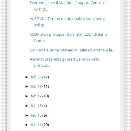
Everbridge per il Maritime Support Centre di
Grand...
AdSP Mar Tirreno meridionale e Ionio per lo
svilup...
CDSHotels protagonista al Btm 2024 di Bari e
Bmt d...
Ca’ Foscari, primo ateneo in Italia ad ottenere la...
Assonat organizza gli Stati Generali della
portual...
feb 20
(12)
►
feb 19
(11)
►
feb 17
(10)
►
feb 16
(4)
►
feb 15
(9)
►
feb 14
(10)
►