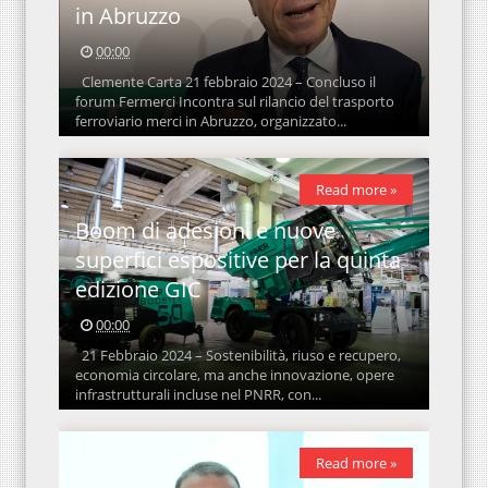
in Abruzzo
00:00
Clemente Carta 21 febbraio 2024 – Concluso il
forum Fermerci Incontra sul rilancio del trasporto
ferroviario merci in Abruzzo, organizzato...
Read more »
Boom di adesioni e nuove
superfici espositive per la quinta
edizione GIC
00:00
21 Febbraio 2024 – Sostenibilità, riuso e recupero,
economia circolare, ma anche innovazione, opere
infrastrutturali incluse nel PNRR, con...
Read more »