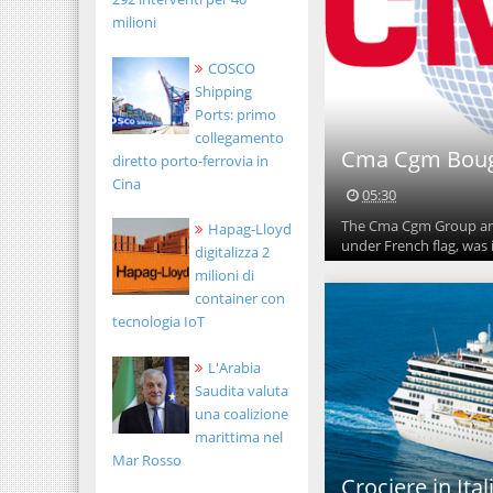
milioni
COSCO
Shipping
Ports: primo
collegamento
Cma Cgm Bouga
diretto porto-ferrovia in
Cina
05:30
The Cma Cgm Group anno
Hapag-Lloyd
under French flag, was 
digitalizza 2
milioni di
container con
tecnologia IoT
L'Arabia
Saudita valuta
una coalizione
marittima nel
Mar Rosso
Crociere in Ital