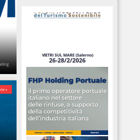
iling
re »