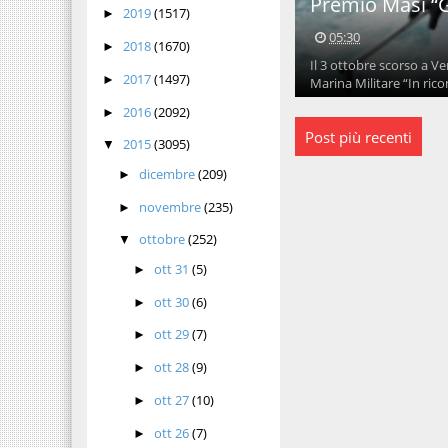
Premio Masi “G
2019
(1517)
►
05:30
2018
(1670)
►
Il 3 ottobre scorso a V
2017
(1497)
►
Marina Militare “In rico
2016
(2092)
►
Post più recenti
2015
(3095)
▼
dicembre
(209)
►
novembre
(235)
►
ottobre
(252)
▼
ott 31
(5)
►
ott 30
(6)
►
ott 29
(7)
►
ott 28
(9)
►
ott 27
(10)
►
ott 26
(7)
►