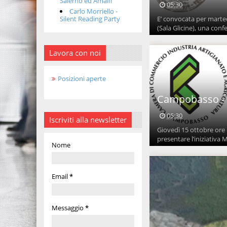
Salerno ed Amalfi
05:30
Carlo Morriello -
E’ convocata per marted
Silent Reading Party
(Sala Glicine), una confe
Lavora con noi
Posizioni aperte
Campobasso - E
05:30
Iscriviti alla newsletter
Giovedì 15 ottobre ore
presentare l’iniziativa M
Nome
Email
*
Messaggio
*