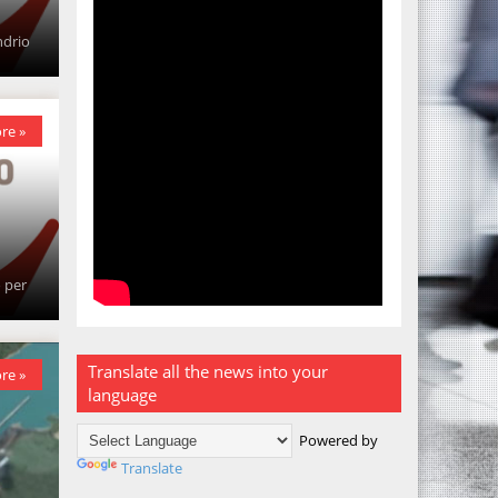
ndrio
re »
 per
Translate all the news into your
re »
language
Powered by
Translate