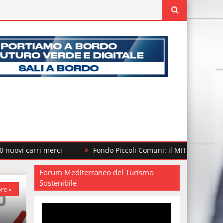
ri merci
Fondo Piccoli Comuni: il MIT finanzia altri 292 int
Forum Mediterraneo del Turismo
Sostenibile
re »