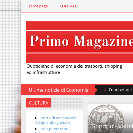
Home page
CONTATTI
Quotidiano di economia dei trasporti, shipping
ed infrastrutture
Ultime notizie di Economia
Fondazione FS, nuovi tre
CULTURA
Porto di Ancona con
Adrijo visite guidate
Sondrio - Valte
rai 3 puntata su