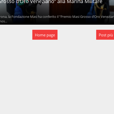
rosso d’Oro Veneziano” alla Marina Militare
erona, la Fondazione Masi ha conferito il “Premio Masi Grosso d’Oro Venezian
nos...
Home page
Post più