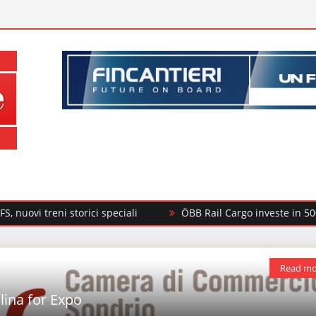
ni storici speciali
ÖBB Rail Cargo investe in 500 nuovi car
Read mo
llina for Expo