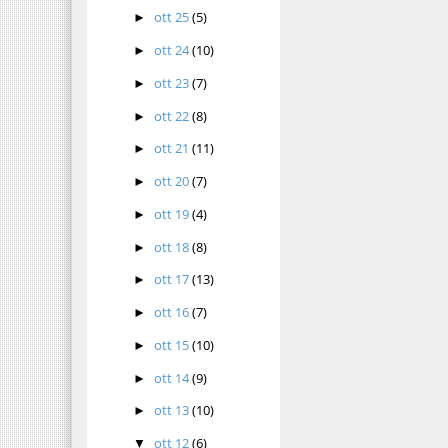
ott 25
(5)
►
ott 24
(10)
►
ott 23
(7)
►
ott 22
(8)
►
ott 21
(11)
►
ott 20
(7)
►
ott 19
(4)
►
ott 18
(8)
►
ott 17
(13)
►
ott 16
(7)
►
ott 15
(10)
►
ott 14
(9)
►
ott 13
(10)
►
ott 12
(6)
▼