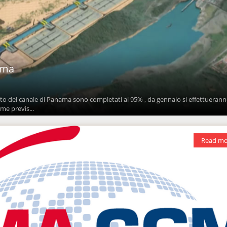
ama
nto del canale di Panama sono completati al 95% , da gennaio si effettuerann
me previs...
Read mo