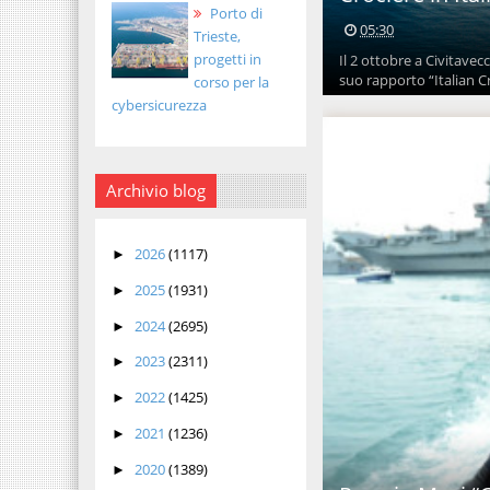
Porto di
05:30
Trieste,
progetti in
Il 2 ottobre a Civitavec
suo rapporto “Italian Cr
corso per la
cybersicurezza
Archivio blog
2026
(1117)
►
2025
(1931)
►
2024
(2695)
►
2023
(2311)
►
2022
(1425)
►
2021
(1236)
►
2020
(1389)
►