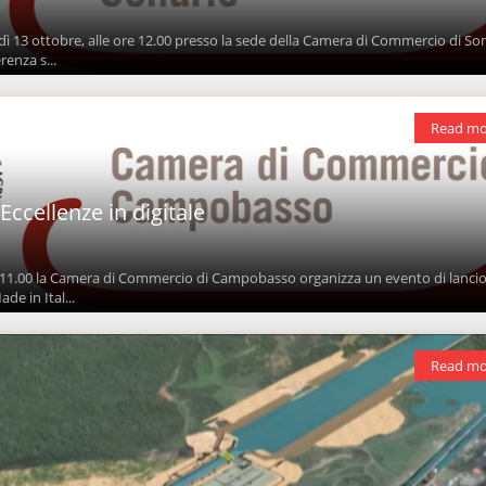
ì 13 ottobre, alle ore 12.00 presso la sede della Camera di Commercio di So
renza s...
Read mo
ccellenze in digitale
 11.00 la Camera di Commercio di Campobasso organizza un evento di lancio
ade in Ital...
Read mo