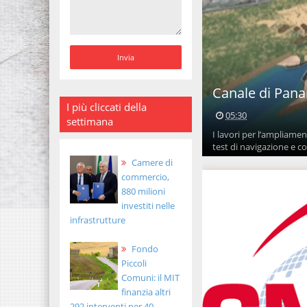
Canale di Pan
I più cliccati della
05:30
settimana
I lavori per l’ampliame
test di navigazione e co
Camere di
commercio,
880 milioni
investiti nelle
infrastrutture
Fondo
Piccoli
Comuni: il MIT
finanzia altri
292 interventi per 40