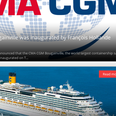
inville was inaugurated by François Hollande
unced that the CMA CGM Bougainville, the world largest containership sa
inaugurated on T...
Read mo
ia