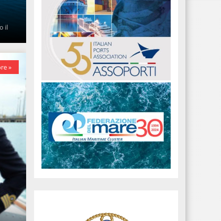
 il
re »