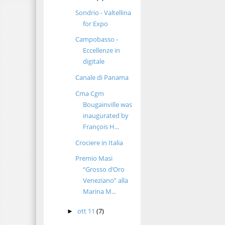
Sondrio - Valtellina
for Expo
Campobasso -
Eccellenze in
digitale
Canale di Panama
Cma Cgm
Bougainville was
inaugurated by
François H...
Crociere in Italia
Premio Masi
“Grosso d’Oro
Veneziano” alla
Marina M...
ott 11
(7)
►