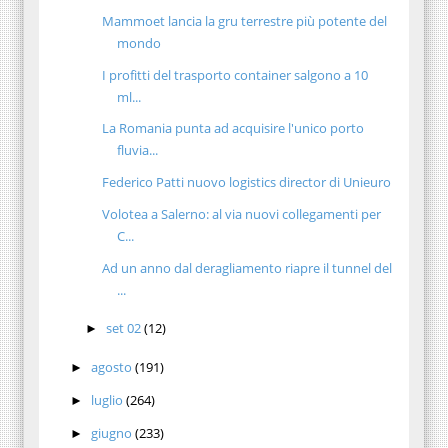
Mammoet lancia la gru terrestre più potente del
mondo
I profitti del trasporto container salgono a 10
ml...
La Romania punta ad acquisire l'unico porto
fluvia...
Federico Patti nuovo logistics director di Unieuro
Volotea a Salerno: al via nuovi collegamenti per
C...
Ad un anno dal deragliamento riapre il tunnel del
...
set 02
(12)
►
agosto
(191)
►
luglio
(264)
►
giugno
(233)
►