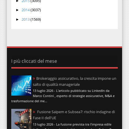
2015
(3095)
►
2014
(3037)
►
2013
(1569)
►
I più cliccati del mese
Brokeraggio assicurativo, la crescita impone un
salto di qualità manageriale
13 luglio 2026 - L'articolo pubblicato su LinkedIn da
Marco Contini , esperto di strategie assicurative, M&A e
trasformazione del me...
Fusione Saipem e Subsea7: rischio indagine di
Fase II dell'UE
13 luglio 2026 - La fusione prevista tra l'impresa edile