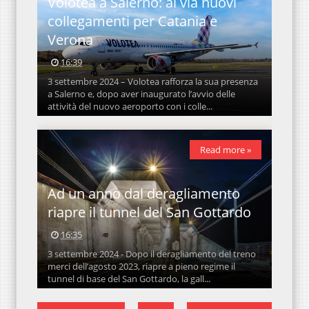
Volotea a Salerno: al via nuovi
collegamenti per Catania e
Verona
16:39
3 settembre 2024 – Volotea rafforza la sua presenza
a Salerno e, dopo aver inaugurato l’avvio delle
attività del nuovo aeroporto con i colle...
Read more »
Ad un anno dal deragliamento
riapre il tunnel del San Gottardo
16:35
3 settembre 2024 - Dopo il deragliamento del treno
merci dell’agosto 2023, riapre a pieno regime il
tunnel di base del San Gottardo, la gall...