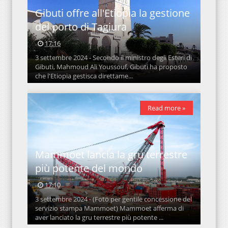
Gibuti offre all'Etiopia la gestione
del porto di Tagiura
17:16
3 settembre 2024 - Secondo il ministro degli Esteri di
Gibuti, Mahmoud Ali Youssouf, Gibuti ha proposto
che l'Etiopia gestisca direttame...
Read more »
Mammoet lancia la gru terrestre
più potente del mondo
17:10
3 settembre 2024 - (Foto per gentile concessione del
servizio stampa Mammoet) Mammoet afferma di
aver lanciato la gru terrestre più potente ...