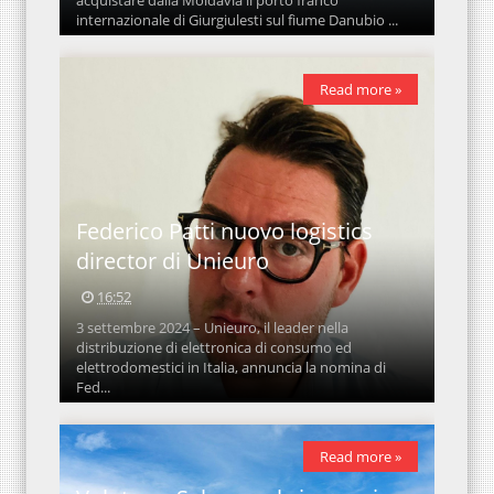
acquistare dalla Moldavia il porto franco
internazionale di Giurgiulesti sul fiume Danubio ...
Read more »
Federico Patti nuovo logistics
director di Unieuro
16:52
3 settembre 2024 – Unieuro, il leader nella
distribuzione di elettronica di consumo ed
elettrodomestici in Italia, annuncia la nomina di
Fed...
Read more »