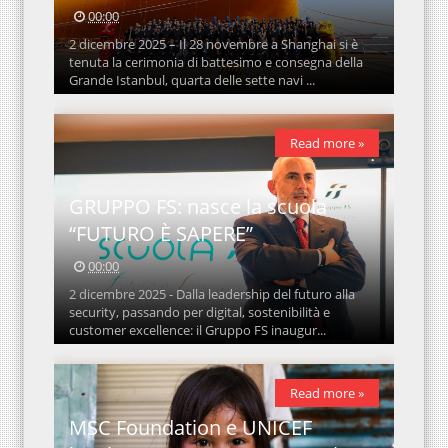
00:00
2 dicembre 2025 – Il 28 novembre a Shanghai si è
tenuta la cerimonia di battesimo e consegna della
Grande Istanbul, quarta delle sette navi ...
Read more »
GRUPPO FS: nasce la scuola
“FUTURO È SAPERE”
00:00
2 dicembre 2025 - Dalla leadership del futuro alla
security, passando per digital, sostenibilità e
customer excellence: il Gruppo FS inaugur...
Read more »
MSC Foundation e UNICEF