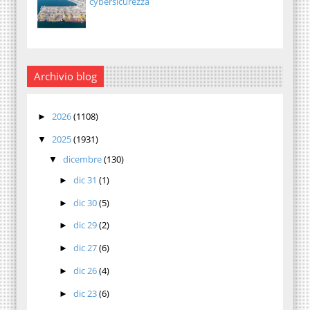
cybersicurezza
Archivio blog
2026
(1108)
►
2025
(1931)
▼
dicembre
(130)
▼
dic 31
(1)
►
dic 30
(5)
►
dic 29
(2)
►
dic 27
(6)
►
dic 26
(4)
►
dic 23
(6)
►