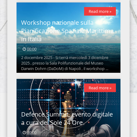
Read more »
Workshop nazionale sulla
Pianificazione Spaziale Marittima
in Italia
00:00
2 docembre 2025 - Si terrà mercoledì 3 dicembre
2025 , presso la Sala Polifunzionale del Museo
Darwin Dohrn (DaDoM) di Napoli , il workshop ...
Read more »
Defence Summit, evento digitale
a cura del Sole 24 Ore
00:00