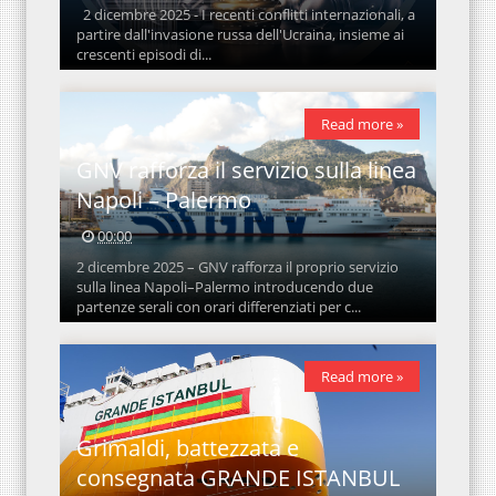
2 dicembre 2025 - I recenti conflitti internazionali, a
partire dall'invasione russa dell'Ucraina, insieme ai
crescenti episodi di...
Read more »
GNV rafforza il servizio sulla linea
Napoli – Palermo
00:00
2 dicembre 2025 – GNV rafforza il proprio servizio
sulla linea Napoli–Palermo introducendo due
partenze serali con orari differenziati per c...
Read more »
Grimaldi, battezzata e
consegnata GRANDE ISTANBUL