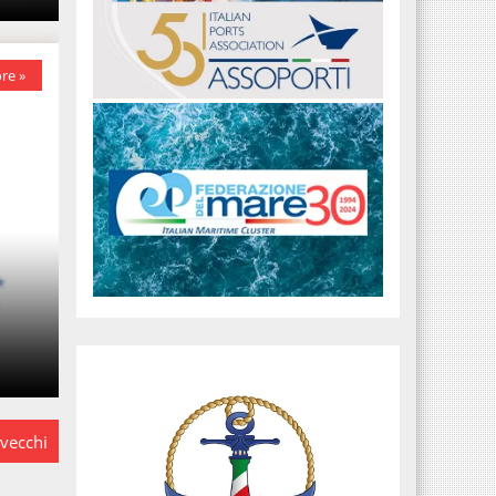
re »
e
 vecchi