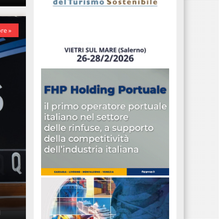
re »
l