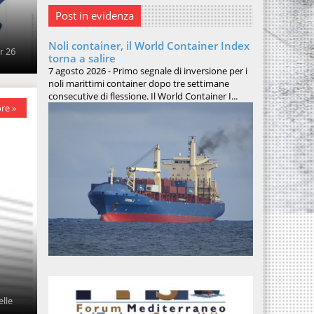
Post in evidenza
Noli container, il World Container Index
r 26
torna a salire
7 agosto 2026 - Primo segnale di inversione per i
noli marittimi container dopo tre settimane
consecutive di flessione. Il World Container I...
re »
elle