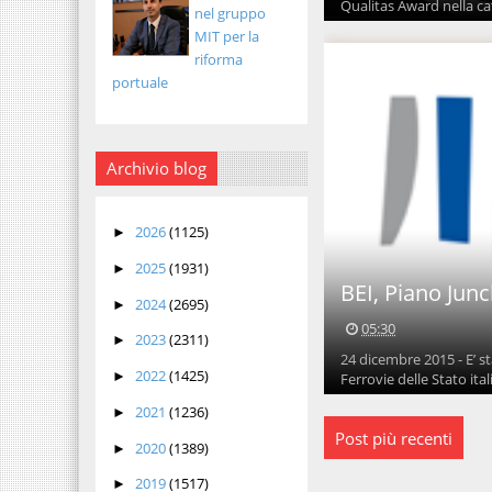
Qualitas Award nella ca
nel gruppo
MIT per la
riforma
portuale
Archivio blog
2026
(1125)
►
2025
(1931)
►
BEI, Piano Junc
2024
(2695)
►
05:30
2023
(2311)
►
24 dicembre 2015 - E’ st
2022
(1425)
►
Ferrovie delle Stato itali
2021
(1236)
►
Post più recenti
2020
(1389)
►
2019
(1517)
►