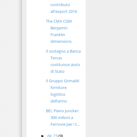
contributo
all'export 2016
The CMA CGM
Benjamin
Franklin
dimensions
Il sostegno a Banca
Tercas
costituisce aiuto
di Stato
Il Gruppo Grimaldi
fornitore
logistico
dell’anno
BEI, Piano Juncker:
300 milioni a
Ferrovie per i t...
dic 23
(9)
►