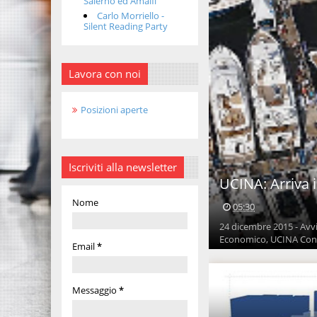
Salerno ed Amalfi
Carlo Morriello -
Silent Reading Party
Lavora con noi
Posizioni aperte
Iscriviti alla newsletter
UCINA: Arriva i
Nome
05:30
24 dicembre 2015 - Avvi
Economico, UCINA Confi
Email
*
Messaggio
*