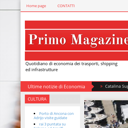
Home page
CONTATTI
Quotidiano di economia dei trasporti, shipping
ed infrastrutture
Ultime notizie di Economia
Catalina Sugar Beach 
CULTURA
Porto di Ancona con
Adrijo visite guidate
rai 3 puntata su