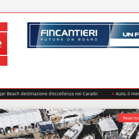
destinazione d’eccellenza nei Caraibi
Auto, il mercato cres
Read mo