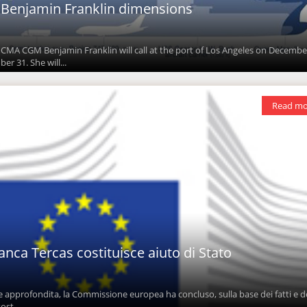
enjamin Franklin dimensions
 CMA CGM Benjamin Franklin will call at the port of Los Angeles on Decembe
r 31. She will...
Read mo
anca Tercas costituisce aiuto di Stato
e approfondita, la Commissione europea ha concluso, sulla base dei fatti e d
ost...