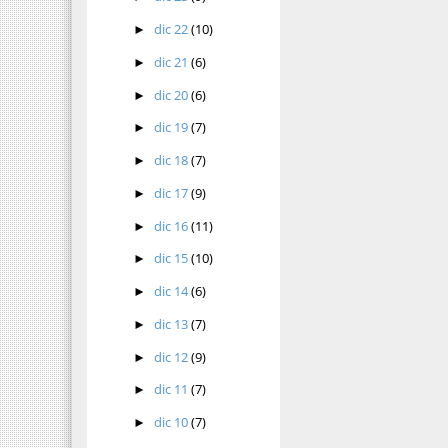
dic 22
(10)
►
dic 21
(6)
►
dic 20
(6)
►
dic 19
(7)
►
dic 18
(7)
►
dic 17
(9)
►
dic 16
(11)
►
dic 15
(10)
►
dic 14
(6)
►
dic 13
(7)
►
dic 12
(9)
►
dic 11
(7)
►
dic 10
(7)
►