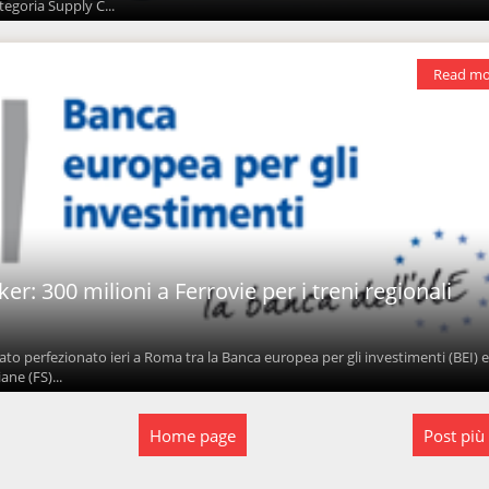
tegoria Supply C...
Read mo
ker: 300 milioni a Ferrovie per i treni regionali
ato perfezionato ieri a Roma tra la Banca europea per gli investimenti (BEI) 
ane (FS)...
Home page
Post più