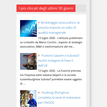
I più cliccati degli ultimi 30 giorni
Brokeraggio assicurativo, la
crescita impone un salto di
qualità manageriale
13 luglio 2026 - L'articolo pubblicato
su LinkedIn da Marco Contini , esperto di strategie
assicurative, M&A e trasformazione del me...
Fusione Saipem e Subsea7:
rischio indagine di Fase II
dell'UE
13 luglio 2026 - La fusione prevista
tra l'impresa edile italiana Saipem e la società
lussemburghese Subsea7 potrebbe essere oggetto
di ...
Hudong-Zhonghua
completa la serie di metaniere
per CNOOC