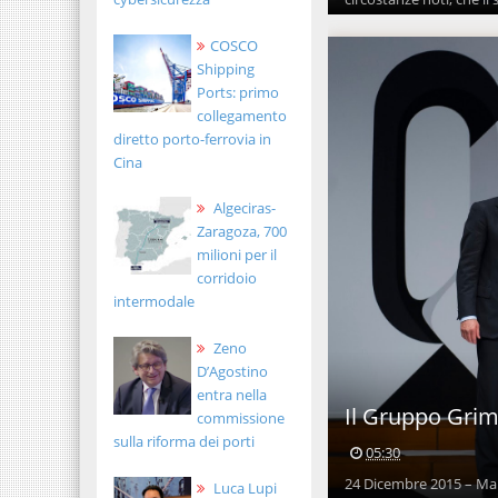
COSCO
Shipping
Ports: primo
collegamento
diretto porto-ferrovia in
Cina
Algeciras-
Zaragoza, 700
milioni per il
corridoio
intermodale
Zeno
D’Agostino
entra nella
Il Gruppo Grima
commissione
sulla riforma dei porti
05:30
24 Dicembre 2015 – Mar
Luca Lupi