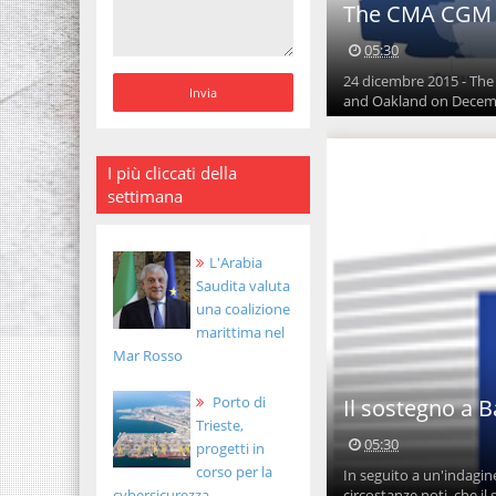
The CMA CGM B
05:30
24 dicembre 2015 - The
and Oakland on Decembe
I più cliccati della
settimana
L'Arabia
Saudita valuta
una coalizione
marittima nel
Mar Rosso
Porto di
Il sostegno a B
Trieste,
05:30
progetti in
corso per la
In seguito a un'indagin
circostanze noti, che il s
cybersicurezza