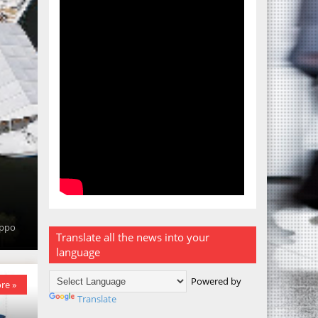
uppo
Translate all the news into your
language
Powered by
re »
Translate