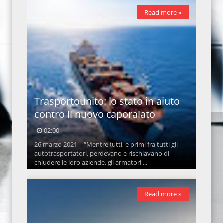
Read more »
Trasportounito: lo stato in aiuto
contro il nuovo caporalato
02:00
26 marzo 2021 - “Mentre tutti, e primi fra tutti gli
autotrasportatori, perdevano e rischiavano di
chiudere le loro aziende, gli armatori ...
Read more »