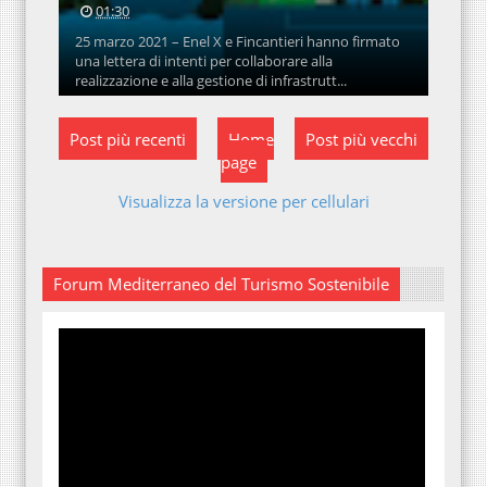
01:30
25 marzo 2021 – Enel X e Fincantieri hanno firmato
una lettera di intenti per collaborare alla
realizzazione e alla gestione di infrastrutt...
Post più recenti
Home
Post più vecchi
page
Visualizza la versione per cellulari
Forum Mediterraneo del Turismo Sostenibile