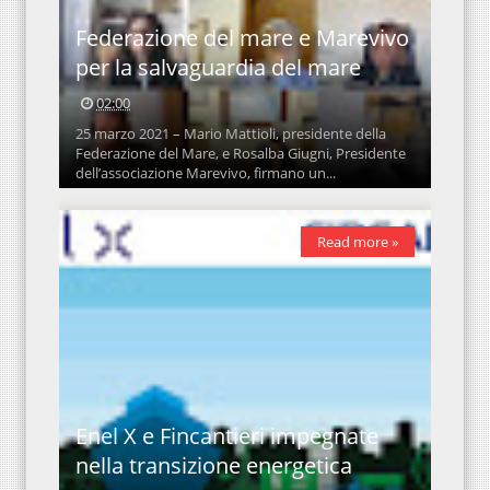
Federazione del mare e Marevivo
per la salvaguardia del mare
02:00
25 marzo 2021 – Mario Mattioli, presidente della
Federazione del Mare, e Rosalba Giugni, Presidente
dell’associazione Marevivo, firmano un...
Read more »
Enel X e Fincantieri impegnate
nella transizione energetica