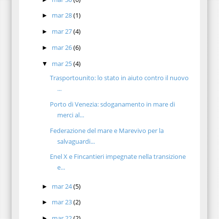
mar 28
(1)
►
mar 27
(4)
►
mar 26
(6)
►
mar 25
(4)
▼
Trasportounito: lo stato in aiuto contro il nuovo
...
Porto di Venezia: sdoganamento in mare di
merci al...
Federazione del mare e Marevivo per la
salvaguardi...
Enel X e Fincantieri impegnate nella transizione
e...
mar 24
(5)
►
mar 23
(2)
►
mar 22
(2)
►