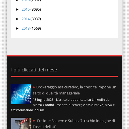
2015
(3095)
►
2014
(3037)
►
2013
(1569)
►
I più cliccati del mese
Brokeraggio assicurativo, la crescita impone un
salto di qualità manageriale
13 luglio 2026 - L'articolo pubblicato su LinkedIn da
Marco Contini , esperto di strategie assicurative, M&A e
trasformazione del me...
Fusione Saipem e Subsea7: rischio indagine di
Fase II dell'UE