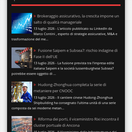
Brokeraggio assicurativo, la crescita impone un
salto di qualità manageriale
13 luglio 2026 - L'articolo pubblicato su LinkedIn da
Marco Contini , esperto di strategie assicurative, M&A e
trasformazione del me...
Fusione Saipem e Subsea7: rischio indagine di
Fase II dell'UE
13 luglio 2026 - La fusione prevista tra l'impresa edile
italiana Saipem e la società lussemburghese Subsea7
potrebbe essere oggetto di ...
Hudong-Zhonghua completa la serie di
metaniere per CNOOC
13 luglio 2026 - Il cantiere cinese Hudong-Zhonghua
Shipbuilding ha consegnato l'ultima unità di una serie
composta da sei moderne metan...
Riforma dei porti, il viceministro Rixi incontra il
cluster portuale di Ancona
15 luglio 2026 - Il Viceministro delle Infrastrutture e dei