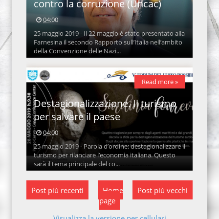
contro la corruzione (Uncac)
04:00
25 maggio 2019 - Il 22 maggio è stato presentato alla
Farnesina il secondo Rapporto sull’Italia nell’ambito
della Convenzione delle Nazi...
Read more »
Destagionalizzazione. Il turismo
per salvare il paese
04:00
25 maggio 2019 - Parola d’ordine: destagionalizzare il
turismo per rilanciare l’economia italiana. Questo
sarà il tema principale del co...
Post più recenti
Home
Post più vecchi
page
Visualizza la versione per cellulari