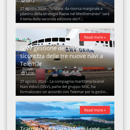
15:12
27 agosto 2024 – “Il Mare, da risorsa marginale a
pilastro della strategia Paese nel Mediterraneo” sarà
il tema della seconda edizione del F...
Read more »
GNV gestione dei sistemi di
sicurezza delle tre nuove navi a
Telemar
12:00
27 agosto 2024 – La compagnia marittima Grandi
Navi Veloci (GNV), parte del gruppo MSC, ha
formalizzato un accordo con Telemar per la gestio...
Read more »
Transito a Panama: New Long