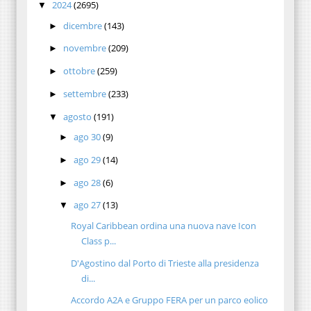
2024
(2695)
▼
dicembre
(143)
►
novembre
(209)
►
ottobre
(259)
►
settembre
(233)
►
agosto
(191)
▼
ago 30
(9)
►
ago 29
(14)
►
ago 28
(6)
►
ago 27
(13)
▼
Royal Caribbean ordina una nuova nave Icon
Class p...
D'Agostino dal Porto di Trieste alla presidenza
di...
Accordo A2A e Gruppo FERA per un parco eolico