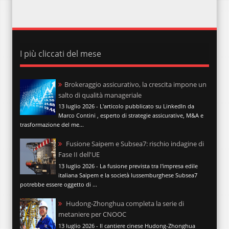
I più cliccati del mese
Brokeraggio assicurativo, la crescita impone un
salto di qualità manageriale
13 luglio 2026 - L'articolo pubblicato su LinkedIn da
Marco Contini , esperto di strategie assicurative, M&A e
trasformazione del me...
Fusione Saipem e Subsea7: rischio indagine di
Fase II dell'UE
13 luglio 2026 - La fusione prevista tra l'impresa edile
italiana Saipem e la società lussemburghese Subsea7
potrebbe essere oggetto di ...
Hudong-Zhonghua completa la serie di
metaniere per CNOOC
13 luglio 2026 - Il cantiere cinese Hudong-Zhonghua