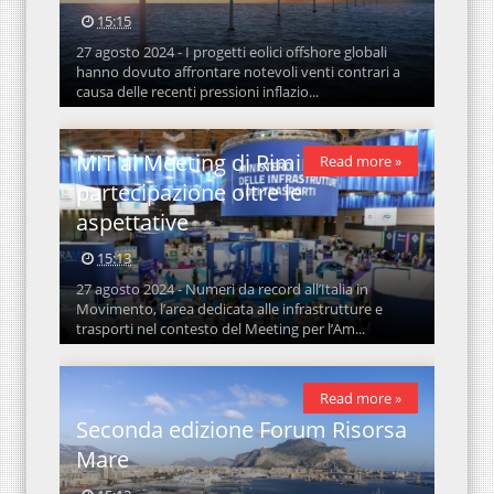
15:15
27 agosto 2024 - I progetti eolici offshore globali
hanno dovuto affrontare notevoli venti contrari a
causa delle recenti pressioni inflazio...
MIT al Meeting di Rimini:
Read more »
partecipazione oltre le
aspettative
15:13
27 agosto 2024 - Numeri da record all’Italia in
Movimento, l’area dedicata alle infrastrutture e
trasporti nel contesto del Meeting per l’Am...
Read more »
Seconda edizione Forum Risorsa
Mare