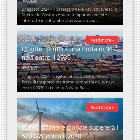
15:20
27 agosto 2024 - Il passaggio delle navi attraverso lo
Stretto del Bosforo è stato temporaneamente
interrotto in entrambe le direzioni a cau...
Read more »
L'Egitto formerà una flotta di 36
navi entro il 2030
15:17
27 agosto 2024 - L'Egitto intende costituire una
flotta di trasporto marittimo composta da 36 navi
entro il 2030, ha riferito Asharq Bus...
Read more »
Eolico offshore globale supererà i
520 GW entro il 2040