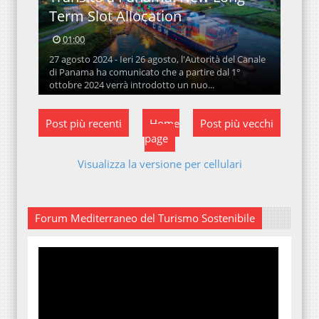
Term Slot Allocation
01:00
27 agosto 2024 - Ieri 26 agosto, l'Autorità del Canale
di Panama ha comunicato che a partire dal 1°
ottobre 2024 verrà introdotto un nuo...
Post più recenti
Home
Post più vecchi
page
Visualizza la versione per cellulari
Forum Mediterraneo del Turismo Sostenibile