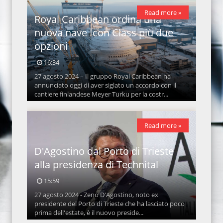
Read more »
Royal Caribbean ordina una
nuova nave Icon Class più due
opzioni
16:34
27 agosto 2024 – Il gruppo Royal Caribbean ha
annunciato oggi di aver siglato un accordo con il
cantiere finlandese Meyer Turku per la costr...
Read more »
D'Agostino dal Porto di Trieste
alla presidenza di Technital
15:59
27 agosto 2024 - Zeno D'Agostino, noto ex
presidente del Porto di Trieste che ha lasciato poco
prima dell'estate, è il nuovo preside...