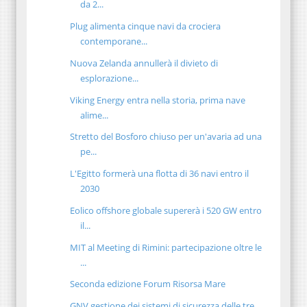
da 2...
Plug alimenta cinque navi da crociera
contemporane...
Nuova Zelanda annullerà il divieto di
esplorazione...
Viking Energy entra nella storia, prima nave
alime...
Stretto del Bosforo chiuso per un'avaria ad una
pe...
L'Egitto formerà una flotta di 36 navi entro il
2030
Eolico offshore globale supererà i 520 GW entro
il...
MIT al Meeting di Rimini: partecipazione oltre le
...
Seconda edizione Forum Risorsa Mare
GNV gestione dei sistemi di sicurezza delle tre