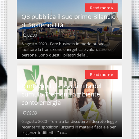
Read more »
Q8 pubblica il suo primo Bilancio
di Sostenibilità
02:30
6 agosto 2020 - Fare business in modo nuovo,
facilitare la transizione energetica e valorizzare le
persone. Sono questi i pilastri della...
Read more »
Rinnovabili, la legittimità del
cumulo Tremonti ambiente-
conto energia
02:30
6 agosto 2020 - Torna a far discutere il decreto-legge
recante “disposizioni urgenti in materia fiscale e per
esigenze indifferibili” co...