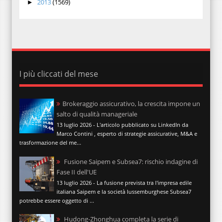
2013
(1569)
►
I più cliccati del mese
Brokeraggio assicurativo, la crescita impone un
salto di qualità manageriale
13 luglio 2026 - L'articolo pubblicato su LinkedIn da
Marco Contini , esperto di strategie assicurative, M&A e
trasformazione del me...
Fusione Saipem e Subsea7: rischio indagine di
Fase II dell'UE
13 luglio 2026 - La fusione prevista tra l'impresa edile
italiana Saipem e la società lussemburghese Subsea7
potrebbe essere oggetto di ...
Hudong-Zhonghua completa la serie di