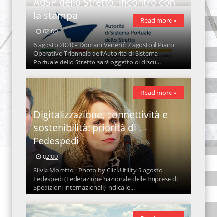
AdSP dello Stretto, incontro con
la stampa
Read more »
02:00
6 agosto 2020 – Domani Venerdì 7 agosto il Piano
Operativo Triennale dell’Autorità di Sistema
Portuale dello Stretto sarà oggetto di discu...
Read more »
Digitalizzazione, connettività e
sostenibilità: priorità di
Fedespedi
02:00
Silvia Moretto - Photo by ClickUtility 6 agosto -
Fedespedi (Federazione nazionale delle Imprese di
Spedizioni internazionali) indica le...