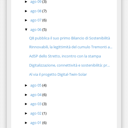
ago 09
(3)
►
ago 08
(7)
►
ago 07
(6)
►
ago 06
(5)
▼
Q8 pubblica il suo primo Bilancio di Sostenibilità
Rinnovabili, la legittimità del cumulo Tremonti a...
AdSP dello Stretto, incontro con la stampa
Digitalizzazione, connettività e sostenibilità: pr...
Al via il progetto Digital-Twin-Solar
ago 05
(4)
►
ago 04
(6)
►
ago 03
(3)
►
ago 02
(1)
►
ago 01
(6)
►