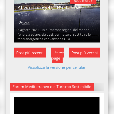
Read more »
Al via il progetto Digital-Twin-
Solar
02:00
6 agosto 2020 – In numerose regioni del mondo
l’energia solare, già oggi, permette di sostituire le
fonti energetiche convenzionali. La ...
Post più recenti
Home
Post più vecchi
page
Visualizza la versione per cellulari
Forum Mediterraneo del Turismo Sostenibile