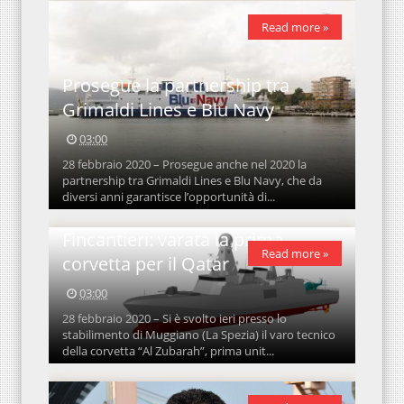
Read more »
Prosegue la partnership tra
Grimaldi Lines e Blu Navy
03:00
28 febbraio 2020 – Prosegue anche nel 2020 la
partnership tra Grimaldi Lines e Blu Navy, che da
diversi anni garantisce l’opportunità di...
Fincantieri: varata la prima
Read more »
corvetta per il Qatar
03:00
28 febbraio 2020 – Si è svolto ieri presso lo
stabilimento di Muggiano (La Spezia) il varo tecnico
della corvetta “Al Zubarah”, prima unit...