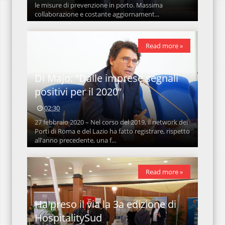
le misure di prevenzione in porto. Massima
collaborazione e costante aggiornament...
Read more »
Di Majo: “Dalle imprese segnali
positivi per il 2020”
02:30
27 febbraio 2020 – Nel corso del 2019, il network dei
Porti di Roma e del Lazio ha fatto registrare, rispetto
all’anno precedente, una f...
Read more »
Ha preso il via la 3a edizione di
HospitalitySud