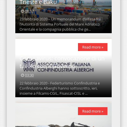
Trieste e Baku
08:17
23 febbraio 2020 – Un memorandum d’intesa fra
l’Autorità di Sistema Portuale del Mare Adriatico
Orientale e la compagnia pubblica che ge...
Read more »
Coronavirus: convocazione di un
tavolo con il Governo
03:30
22 febbraio 2020 - Federturismo Confindustria e
Confindustria Alberghi hanno sottoscritto, ieri,
insieme a Filcams-CGIL, Fisascat-CISL e ...
Read more »