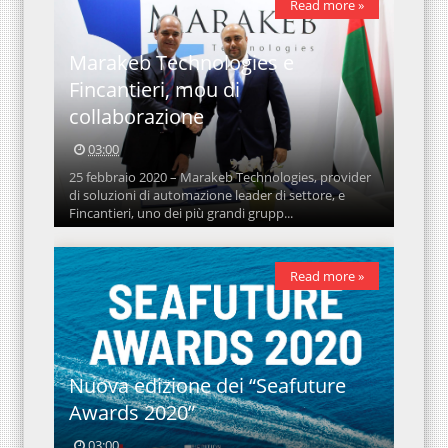
Read more »
Marakeb Technologies e
Fincantieri, mou di
collaborazione
03:00
25 febbraio 2020 – Marakeb Technologies, provider
di soluzioni di automazione leader di settore, e
Fincantieri, uno dei più grandi grupp...
Read more »
Nuova edizione dei “Seafuture
Awards 2020”
03:00