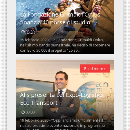
La Fondazione Grimaldi Onlus
finanzia 40 borse di studio
03:30
19 febbraio 2020 - La Fondazione Grimaldi Onlus,
nell’ultimo bando semestrale, ha deciso di sostenere
con Euro 30.000 il progetto “Lo sp...
Read more »
Alis presenta Let Expo-Logistics
Eco Transport
03:00
19 febbraio 2020 - “Oggi lanciamo ufficialmente il
nostro prossimo evento nazionale in programma