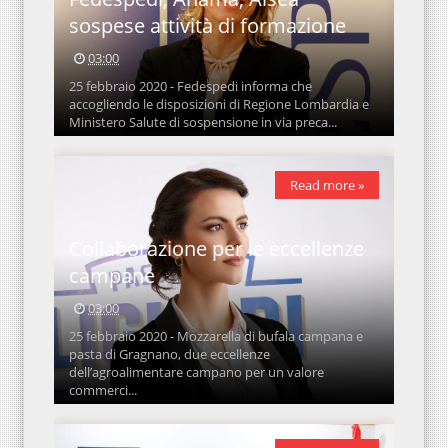
sospese attività di formazione
03:00
25 febbraio 2020 - Fedespedi informa che
accogliendo le disposizioni di Regione Lombardia e
Ministero Salute di sospensione in via preca...
Read more »
Collaborazione per le eccellenze
campane
03:00
25 febbraio 2020 - Mozzarella di bufala campana e
pasta di Gragnano, due eccellenze
dell’agroalimentare campano per un valore
commerci...