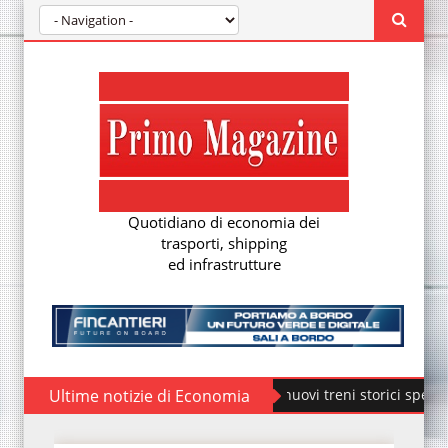
Quotidiano di economia dei
trasporti, shipping
ed infrastrutture
Fondazione FS, nuovi treni storici speciali
Ultime notizie di Economia
ÖBB Rail C