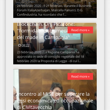
24 febbraio 2020 - Il 21 febbraio, durante il Business
Forum ItaliaAzerbaijan, Marcella Panucci, D.G.
Confindustria, ha ricordato che l’...
Blockchain. On. Picarone:
"Formidabile strumento di tutela
Read more »
del made in Campania"
08:22
23 febbraio 2020 - La Regione Campania ha
approvato in sede di consiglio regionale del 18
febbraio 2020 la Proposta di Legge - di cui l...
Read more »
Incontro al MISE per superare la
crisi economica ed occupazionale
di Civitavecchia