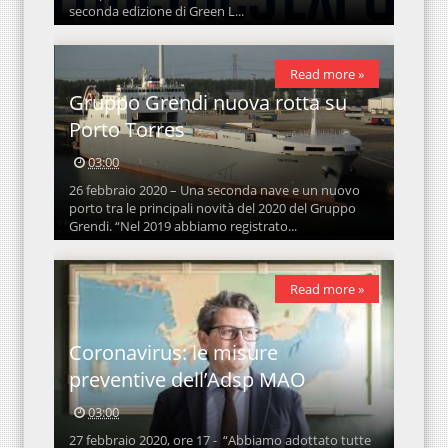
seconda edizione di Green L...
Read more »
Gruppo Grendi nuova rotta su
Porto Torres
03:00
26 febbraio 2020 – Una seconda nave e un nuovo
porto tra le principali novità del 2020 del Gruppo
Grendi. “Nel 2019 abbiamo registrato...
Read more »
Coronavirus: le misure
preventive dell’Adsp MAO
03:00
27 febbraio 2020, ore 17 - “Abbiamo adottato tutte