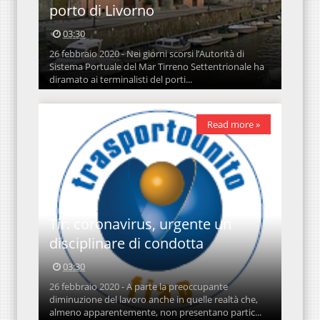
porto di Livorno
03:30
26 febbraio 2020 - Nei giorni scorsi l’Autorità di
Sistema Portuale del Mar Tirreno Settentrionale ha
diramato ai terminalisti del porti...
Read more »
Tir: coronavirus, urgente un
disciplinare di condotta
03:30
26 febbraio 2020 - A parte la preoccupante
diminuzione del lavoro anche in quelle realtà che,
almeno apparentemente, non presentano partic...