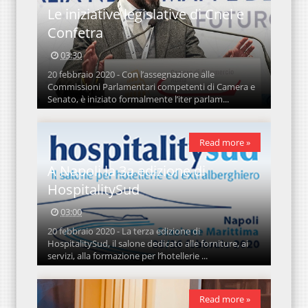
Le iniziative legislative di Cnel e
Confetra
03:30
20 febbraio 2020 - Con l’assegnazione alle
Commissioni Parlamentari competenti di Camera e
Senato, è iniziato formalmente l’iter parlam...
Read more »
A Napoli la 3a edizione di
HospitalitySud
03:00
20 febbraio 2020 - La terza edizione di
HospitalitySud, il salone dedicato alle forniture, ai
servizi, alla formazione per l’hotellerie ...
Read more »