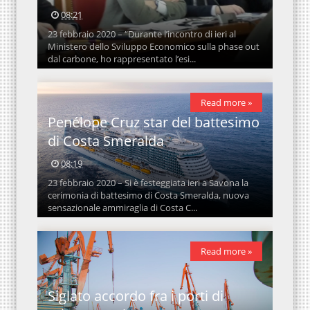
08:21
23 febbraio 2020 – “Durante l’incontro di ieri al
Ministero dello Sviluppo Economico sulla phase out
dal carbone, ho rappresentato l’esi...
Read more »
Penélope Cruz star del battesimo
di Costa Smeralda
08:19
23 febbraio 2020 – Si è festeggiata ieri a Savona la
cerimonia di battesimo di Costa Smeralda, nuova
sensazionale ammiraglia di Costa C...
Read more »
Siglato accordo fra i porti di