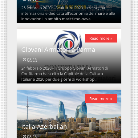
25 febbraio 2020 – Seafuture 2020, la rassegna
internazionale dedicata all’economia del mare e alle
innovazioni in ambito marittimo-nava...
Read more »
Giovani Armatori a Parma
08:25
24 febbraio 2020 - Il Gruppo Giovani Armatori di
Confitarma ha scelto la Capitale della Cultura
Italiana 2020 per due giorni di workshop...
Read more »
Italia-Azerbaijan
08:23