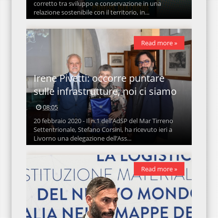
corretto tra sviluppo e conservazione in una
relazione sostenibile con il territorio, in...
Read more »
Irene Pivetti: occorre puntare
sulle infrastrutture, noi ci siamo
08:05
20 febbraio 2020 - Il n.1 dell’AdSP del Mar Tirreno
Settentrionale, Stefano Corsini, ha ricevuto ieri a
Livorno una delegazione dell’Ass...
Read more »