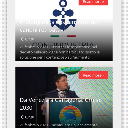
Read more »
Prolungata la sospensione dei
canoni retroattivi
03:30
21 febbraio 2020 - Disattese le aspettative, nel
decreto Milleproroghe non ha trovato spazio la
soluzione per il contenzioso sull’aumento ...
Read more »
Da Venezia a Cartagena: Cruise
2030
03:30
21 febbraio 2020 - Individuare il bilanciamento