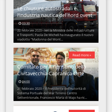
Le chiusure autostradali e
l’industria nautica del nord ovest
03:30
22 febbraio 2020 - Ieri la Ministra delle Infrastrutture
e Trasporti, Paola De Micheli ha inaugurato il nuovo
viadotto “Madonna del Mont...
Read more »
Comitato per il ripristino della
Civitavecchia-Capranica-Orte
04:00
21 febbraio 2020 – Il Presidente dell’Autorità di
Sistema Portuale del Mar Tirreno Centro
Settentrionale, Francesco Maria di Majo ha ric...