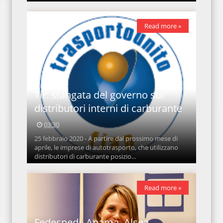
Read more »
Tir: stangata del governo sui
distributori interni di carburante
03:30
25 febbraio 2020 - A partire dal prossimo mese di
aprile, le imprese di autotrasporto, che utilizzano
distributori di carburante posizio...
Read more »
Fedespedi, Anama, Alsea