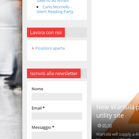
Salerno ed Amalfi
Carlo Morriello -
Silent Reading Party
Lavora con noi
Posizioni aperte
Iscriviti alla newsletter
Nome
New Wärtsilä p
Email
*
utility site
05:30
Messaggio
*
Wärtsilä will supply a 