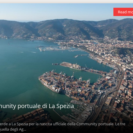
Read mo
nity portuale di La Spezia
erde a La Spezia per la nascita ufficiale della Community portuale. Le tre
ella degli Ag...