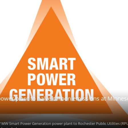
ower plant to halve carbon emissions at Minnes
47 MW Smart Power Generation power plant to Rochester Public Utilities (RPU