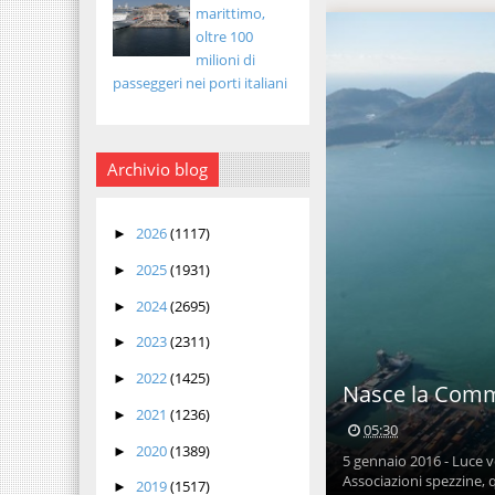
marittimo,
oltre 100
milioni di
passeggeri nei porti italiani
Archivio blog
2026
(1117)
►
2025
(1931)
►
2024
(2695)
►
2023
(2311)
►
2022
(1425)
►
Nasce la Commu
2021
(1236)
►
05:30
2020
(1389)
►
5 gennaio 2016 - Luce v
Associazioni spezzine, qu
2019
(1517)
►