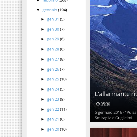
►
gennaio
(194)
▼
gen 31
(5)
►
gen 30
(7)
►
gen 29
(6)
►
gen 28
(6)
►
gen 27
(8)
►
gen 26
(7)
►
gen 25
(10)
►
gen 24
(5)
►
L'allarmante rit
gen 23
(9)
►
05:30
gen 22
(11)
►
5 gennaio 2016 - “Pulsa 
Smiraglia e Guglielmi...
gen 21
(6)
►
gen 20
(10)
►