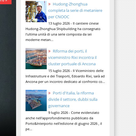
re »
Hudong-Zhonghua
completa la serie di metaniere
per CNOOC
13 luglio 2026 - Il cantiere cinese
Hudong-Zhonghua Shipbuilding ha consegnato
l'ultima unità di una serie composta da sei
moderne metan...
Riforma dei porti, il
viceministro Rixi incontra il
cluster portuale di Ancona
15 luglio 2026 - Il Viceministro delle
Infrastrutture e dei Trasporti, Edoardo Rixi, sarà ad
Ancona per un incontro dedicato al confronto co...
Porti d'Italia, la riforma
divide il settore, dubbi sulla
governance
9 luglio 2026 - Come evidenziato
anche nell'approfondimento pubblicato da
Porto&Interporto nell'edizione di giugno 2026 , il
pe...