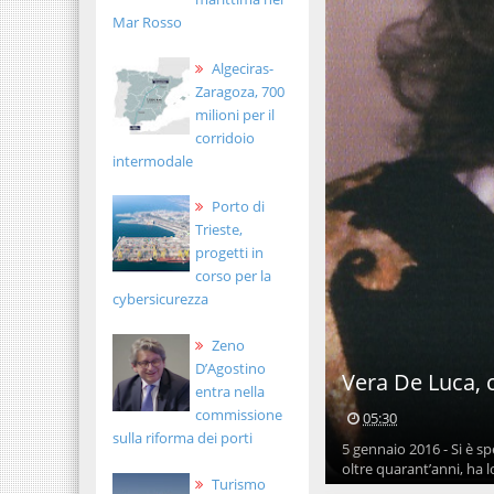
Mar Rosso
Algeciras-
Zaragoza, 700
milioni per il
corridoio
intermodale
Porto di
Trieste,
progetti in
corso per la
cybersicurezza
Zeno
D’Agostino
Vera De Luca, c
entra nella
commissione
05:30
sulla riforma dei porti
5 gennaio 2016 - Si è sp
oltre quarant’anni, ha lo
Turismo