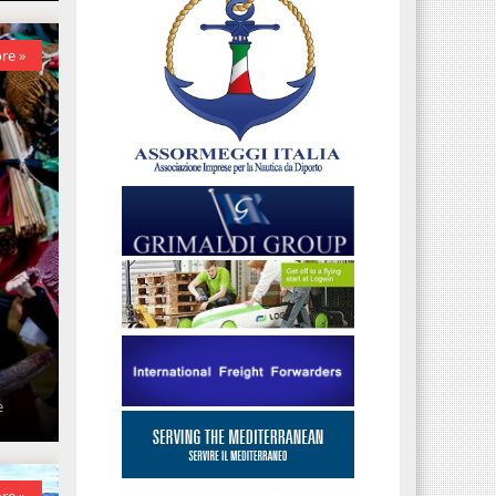
re »
e
re »