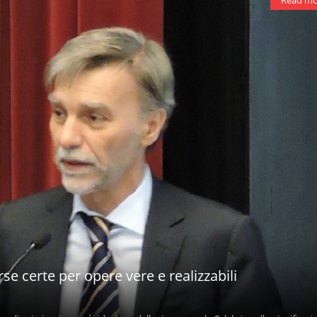
Read mo
rse certe per opere vere e realizzabili