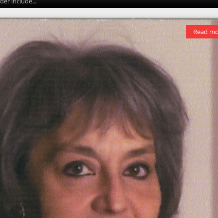
er include...
Read mo