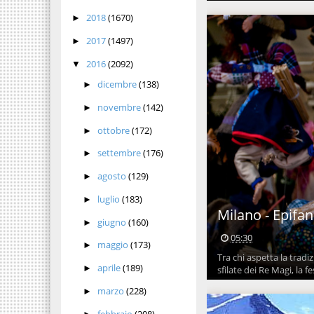
2018
(1670)
►
2017
(1497)
►
2016
(2092)
▼
dicembre
(138)
►
novembre
(142)
►
ottobre
(172)
►
settembre
(176)
►
agosto
(129)
►
luglio
(183)
►
Milano - Epifan
giugno
(160)
►
05:30
maggio
(173)
►
Tra chi aspetta la tradi
aprile
(189)
►
sfilate dei Re Magi, la fe
marzo
(228)
►
febbraio
(208)