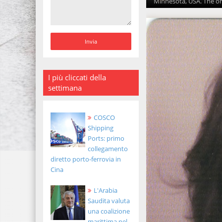
Minnesota, USA. The ord
I più cliccati della
settimana
COSCO
Shipping
Ports: primo
collegamento
diretto porto-ferrovia in
Cina
L'Arabia
Saudita valuta
una coalizione
marittima nel