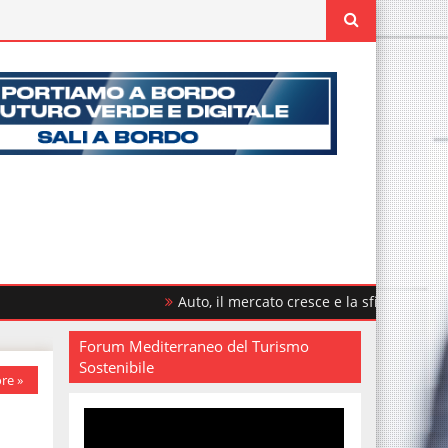
Auto, il mercato cresce e la sfida è rinnovare il parco cir
Forum Mediterraneo del Turismo
Sostenibile
re »