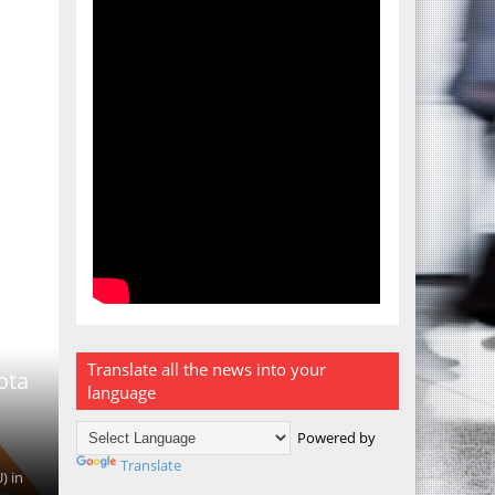
Translate all the news into your
ota
language
Powered by
Translate
) in