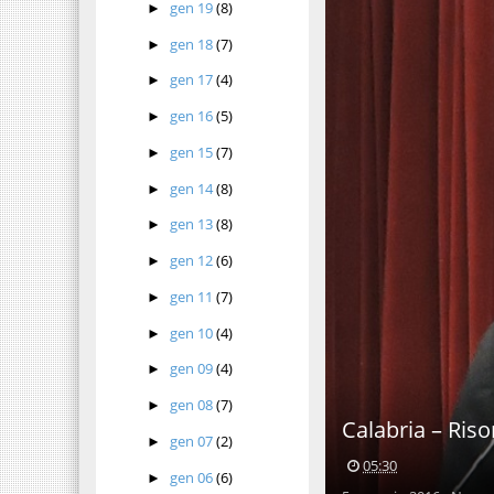
gen 19
(8)
►
gen 18
(7)
►
gen 17
(4)
►
gen 16
(5)
►
gen 15
(7)
►
gen 14
(8)
►
gen 13
(8)
►
gen 12
(6)
►
gen 11
(7)
►
gen 10
(4)
►
gen 09
(4)
►
gen 08
(7)
►
Calabria – Riso
gen 07
(2)
►
05:30
gen 06
(6)
►