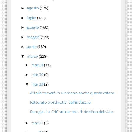
agosto
(129)
►
luglio
(183)
►
giugno
(160)
►
maggio
(173)
►
aprile
(189)
►
marzo
(228)
▼
mar 31
(11)
►
mar 30
(9)
►
mar 29
(3)
▼
Alitalia tornerà in Giordania anche questa estate
Fatturato e ordinativi dell’industria
Perugia - La CdC sul decreto di riordino del siste...
mar 27
(3)
►