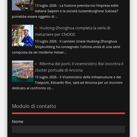
13 luglio 2026 - La fusione prevista tra l'impresa edile
italiana Saipem e la società lussemburghese Subsea7
potrebbe essere oggetto di ...
Hudong-Zhonghua completa la serie di
metaniere per CNOOC
13 luglio 2026 - Il cantiere cinese Hudong-Zhonghua
Shipbuilding ha consegnato l'ultima unità di una serie
composta da sei moderne metan...
Riforma dei porti, il viceministro Rixi incontra il
cluster portuale di Ancona
15 luglio 2026 - Il Viceministro delle Infrastrutture e dei
Trasporti, Edoardo Rixi, sarà ad Ancona per un incontro
dedicato al confronto co...
Modulo di contatto
Nome