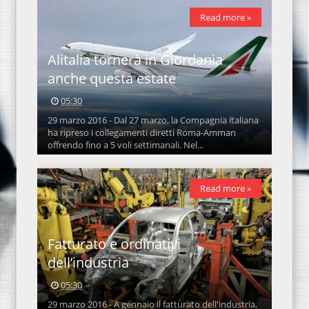
Read more »
Alitalia tornerà in Giordania
anche questa estate
05:30
29 marzo 2016 - Dal 27 marzo, la Compagnia italiana
ha ripreso i collegamenti diretti Roma-Amman
offrendo fino a 5 voli settimanali. Nel...
Read more »
Fatturato e ordinativi
dell’industria
05:30
29 marzo 2016 - A gennaio il fatturato dell'industria,