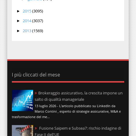
2015
(3095)
►
2014
(3037)
►
2013
(1569)
►
I più cliccati del mese
Brokeraggio assicurativo, la crescita impone un
salto di qualità manageriale
13 luglio 2026 - L'articolo pubblicato su LinkedIn da
Marco Contini , esperto di strategie assicurative, M&A e
trasformazione del me...
Fusione Saipem e Subsea7: rischio indagine di
Fase II dell'UE