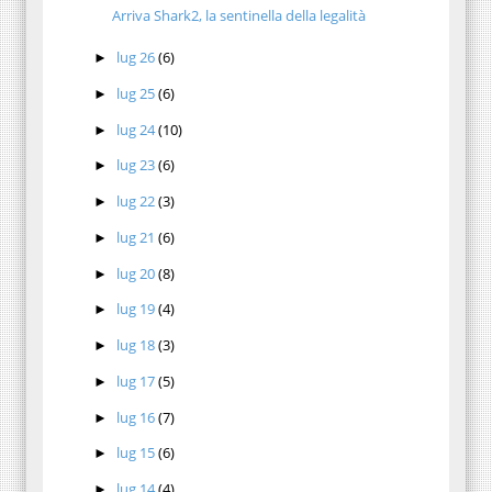
Arriva Shark2, la sentinella della legalità
lug 26
(6)
►
lug 25
(6)
►
lug 24
(10)
►
lug 23
(6)
►
lug 22
(3)
►
lug 21
(6)
►
lug 20
(8)
►
lug 19
(4)
►
lug 18
(3)
►
lug 17
(5)
►
lug 16
(7)
►
lug 15
(6)
►
lug 14
(4)
►