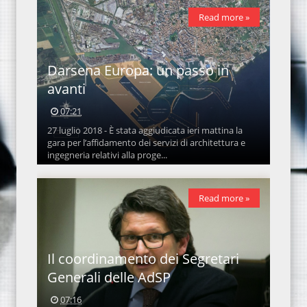
Read more »
Darsena Europa: un passo in
avanti
07:21
27 luglio 2018 - È stata aggiudicata ieri mattina la
gara per l’affidamento dei servizi di architettura e
ingegneria relativi alla proge...
Read more »
Il coordinamento dei Segretari
Generali delle AdSP
07:16