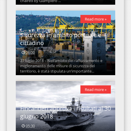
chaired by Giampiero ...
Read more »
Sicurezza in ambito portuale e
cittadino
06:00
27 luglio 2018 – Nell’ambito del rafforzamento e
miglioramento delle misure di sicurezza del
territorio, è stata stipulata un’importante...
Read more »
Fincantieri approva i risultati al 30
giugno 2018
05:30