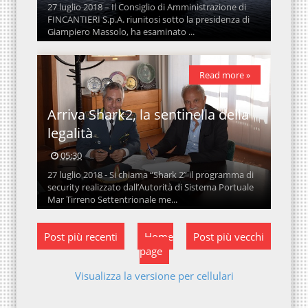
27 luglio 2018 – Il Consiglio di Amministrazione di
FINCANTIERI S.p.A. riunitosi sotto la presidenza di
Giampiero Massolo, ha esaminato ...
Read more »
Arriva Shark2, la sentinella della
legalità
05:30
27 luglio 2018 - Si chiama “Shark 2” il programma di
security realizzato dall’Autorità di Sistema Portuale
Mar Tirreno Settentrionale me...
Post più recenti
Home
Post più vecchi
page
Visualizza la versione per cellulari