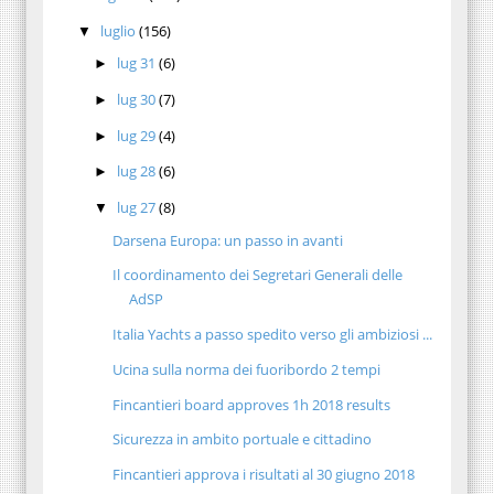
luglio
(156)
▼
lug 31
(6)
►
lug 30
(7)
►
lug 29
(4)
►
lug 28
(6)
►
lug 27
(8)
▼
Darsena Europa: un passo in avanti
Il coordinamento dei Segretari Generali delle
AdSP
Italia Yachts a passo spedito verso gli ambiziosi ...
Ucina sulla norma dei fuoribordo 2 tempi
Fincantieri board approves 1h 2018 results
Sicurezza in ambito portuale e cittadino
Fincantieri approva i risultati al 30 giugno 2018