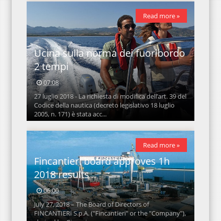
Read more »
Ucina sulla norma dei fuoribordo
2 tempi
07:08
27 luglio 2018 - La richiesta di modifica dell’art. 39 del
Codice della nautica (decreto legislativo 18 luglio
2005, n. 171) è stata acc...
Read more »
Fincantieri board approves 1h
2018 results
06:00
July 27, 2018 – The Board of Directors of
FINCANTIERI S.p.A. ("Fincantieri" or the "Company"),