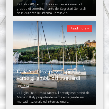
27 luglio 2018 – Il 25 luglio scorso si è riunito il
gruppo di coordinamento dei Segretari Generali
delle Autorità di Sistema Portuale n...
Read more »
Italia Yachts a passo spedito
verso gli ambiziosi traguardi
07:14
27 luglio 2018 - Italia Yachts, il prestigioso brand del
Made in Italy prepotentemente emergente sui
mercati nazionale ed internazionali...