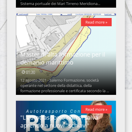
Sistema portuale dei Mari Tirreno Meridiona...
Read more »
Master di alta formazione per il
demanio marittimo
01:30
12 agosto 2021 - Salerno Formazione, società
operante nel settore della didattica, della
formazione professionale e certificata secondo la ...
Read more »
"L'autotrasporto non si salva
aprendo a nuovi "schiavi"