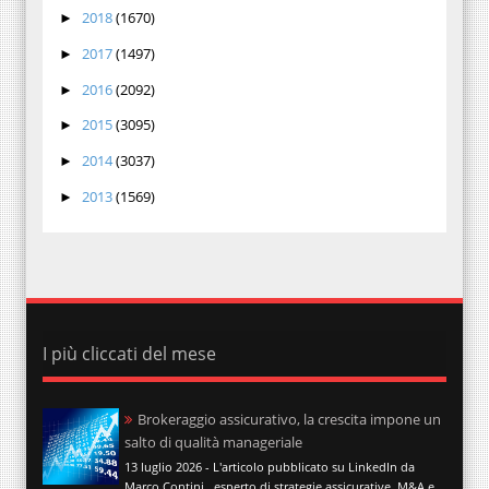
2018
(1670)
►
2017
(1497)
►
2016
(2092)
►
2015
(3095)
►
2014
(3037)
►
2013
(1569)
►
I più cliccati del mese
Brokeraggio assicurativo, la crescita impone un
salto di qualità manageriale
13 luglio 2026 - L'articolo pubblicato su LinkedIn da
Marco Contini , esperto di strategie assicurative, M&A e