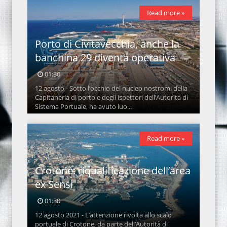
Read more »
Porto di Civitavecchia, anche la
banchina 29 diventa operativa
01:30
12 agosto - Sotto l’occhio del nucleo nostromi della
Capitaneria di porto e degli ispettori dell’Autorità di
Sistema Portuale, ha avuto luo...
Read more »
Crotone: riqualificazione dell’area
ex Sensi
01:30
12 agosto 2021 - L’attenzione rivolta allo scalo
portuale di Crotone, da parte dell’Autorità di