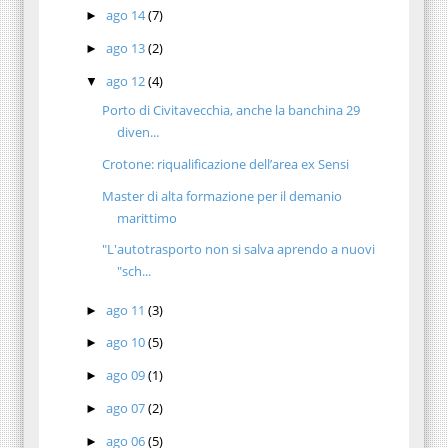
ago 14
(7)
►
ago 13
(2)
►
ago 12
(4)
▼
Porto di Civitavecchia, anche la banchina 29
diven...
Crotone: riqualificazione dell’area ex Sensi
Master di alta formazione per il demanio
marittimo
"L'autotrasporto non si salva aprendo a nuovi
"sch...
ago 11
(3)
►
ago 10
(5)
►
ago 09
(1)
►
ago 07
(2)
►
ago 06
(5)
►