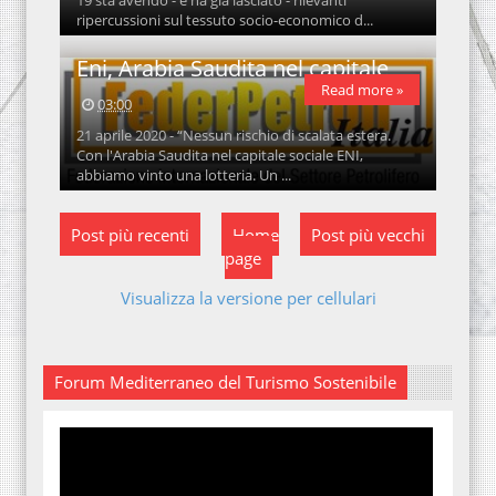
19 sta avendo - e ha già lasciato - rilevanti
ripercussioni sul tessuto socio-economico d...
Eni, Arabia Saudita nel capitale
Read more »
03:00
21 aprile 2020 - “Nessun rischio di scalata estera.
Con l'Arabia Saudita nel capitale sociale ENI,
abbiamo vinto una lotteria. Un ...
Post più recenti
Home
Post più vecchi
page
Visualizza la versione per cellulari
Forum Mediterraneo del Turismo Sostenibile