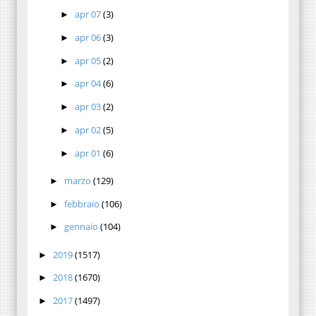
apr 07
(3)
►
apr 06
(3)
►
apr 05
(2)
►
apr 04
(6)
►
apr 03
(2)
►
apr 02
(5)
►
apr 01
(6)
►
marzo
(129)
►
febbraio
(106)
►
gennaio
(104)
►
2019
(1517)
►
2018
(1670)
►
2017
(1497)
►