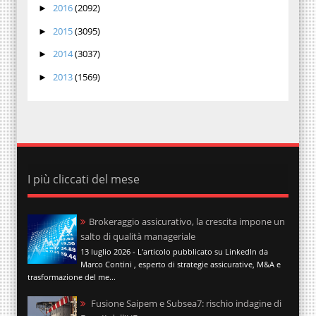
2016
(2092)
►
2015
(3095)
►
2014
(3037)
►
2013
(1569)
►
I più cliccati del mese
Brokeraggio assicurativo, la crescita impone un
salto di qualità manageriale
13 luglio 2026 - L'articolo pubblicato su LinkedIn da
Marco Contini , esperto di strategie assicurative, M&A e
trasformazione del me...
Fusione Saipem e Subsea7: rischio indagine di