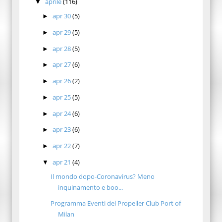
aprile
(116)
▼
apr 30
(5)
►
apr 29
(5)
►
apr 28
(5)
►
apr 27
(6)
►
apr 26
(2)
►
apr 25
(5)
►
apr 24
(6)
►
apr 23
(6)
►
apr 22
(7)
►
apr 21
(4)
▼
Il mondo dopo-Coronavirus? Meno
inquinamento e boo...
Programma Eventi del Propeller Club Port of
Milan