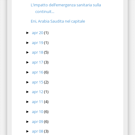
L’impatto dell’emergenza sanitaria sulla
continuit...
Eni, Arabia Saudita nel capitale
apr 20
(1)
►
apr 19
(1)
►
apr 18
(5)
►
apr 17
(3)
►
apr 16
(6)
►
apr 15
(2)
►
apr 12
(1)
►
apr 11
(4)
►
apr 10
(6)
►
apr 09
(6)
►
apr 08
(3)
►