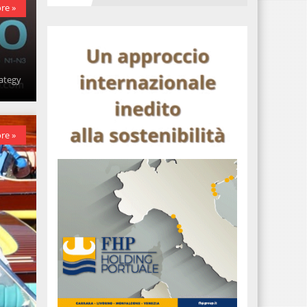
re »
rategy
re »