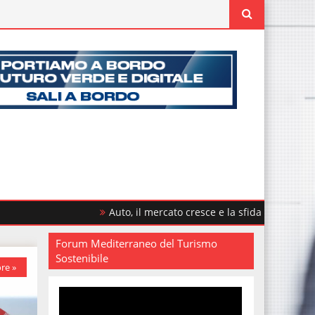
Auto, il mercato cresce e la sfida è rinnovare il parco circo
Forum Mediterraneo del Turismo
Sostenibile
re »