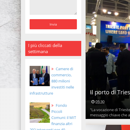
I più cliccati della
settimana
Camere di
commercio,
880 milioni
investiti nelle
Il porto di Tri
infrastrutture
05:30
Fondo
"La vocazione di Trieste
Piccoli
messaggio chiave che as
Comuni: il MIT
finanzia altri
292 interventi per 40