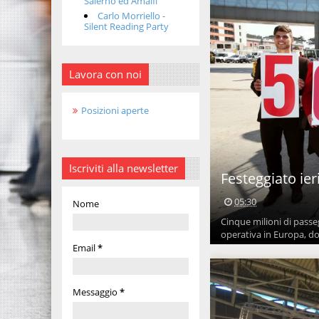
Salerno ed Amalfi
Carlo Morriello -
Silent Reading Party
Lavora con noi
Posizioni aperte
Iscriviti alla newsletter
Festeggiato ie
05:30
Nome
Cinque milioni di passe
operativa in Europa, do
Email
*
Messaggio
*