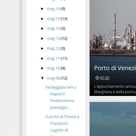
mag 16
(9)
►
mag 15
(13)
►
mag 14
(5)
►
mag 13
(12)
►
mag 12
(5)
►
mag 11
(11)
►
Porto di Venezi
mag 10
(4)
►
05:30
mag 08
(12)
▼
L’appuntamento annuale
Festeggiato ieri a
Marghera e della portual
Napoli il
5milionesimo
passegge...
Il porto di Trieste a
Transport
Logistic di