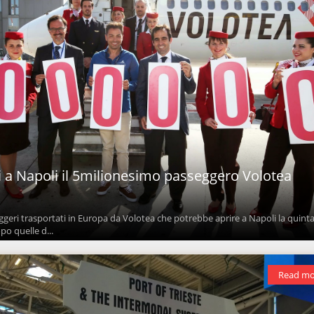
ri a Napoli il 5milionesimo passeggero Volotea
ggeri trasportati in Europa da Volotea che potrebbe aprire a Napoli la quint
po quelle d...
Read mo