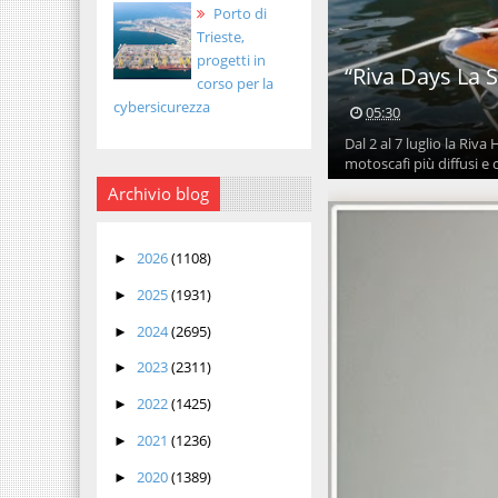
Porto di
Trieste,
progetti in
“Riva Days La 
corso per la
cybersicurezza
05:30
Dal 2 al 7 luglio la Riva
motoscafi più diffusi e c
Archivio blog
2026
(1108)
►
2025
(1931)
►
2024
(2695)
►
2023
(2311)
►
2022
(1425)
►
2021
(1236)
►
2020
(1389)
►