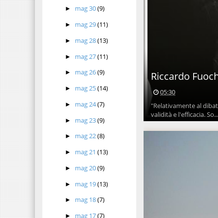
mag 30
(9)
►
mag 29
(11)
►
mag 28
(13)
►
mag 27
(11)
►
mag 26
(9)
►
Riccardo Fuochi
mag 25
(14)
►
05:30
mag 24
(7)
►
"Relativamente al dibatt
validità e l'efficacia. So..
mag 23
(9)
►
mag 22
(8)
►
mag 21
(13)
►
mag 20
(9)
►
mag 19
(13)
►
mag 18
(7)
►
mag 17
(7)
►