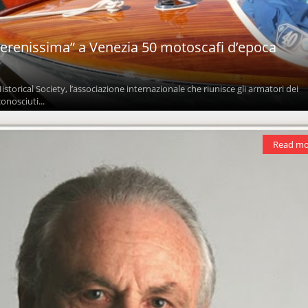
Serenissima” a Venezia 50 motoscafi d’epoca
 Historical Society, l’associazione internazionale che riunisce gli armatori dei
onosciuti...
Read mo