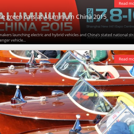
Read mo
the green cars at Aluminium China 2015
akers launching electric and hybrid vehicles and China’s stated national st
nger vehicle...
Read mo