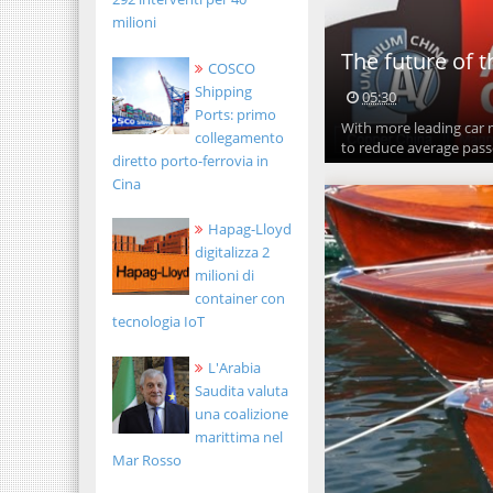
milioni
The future of 
COSCO
Shipping
05:30
Ports: primo
With more leading car m
collegamento
to reduce average passe
diretto porto-ferrovia in
Cina
Hapag-Lloyd
digitalizza 2
milioni di
container con
tecnologia IoT
L'Arabia
Saudita valuta
una coalizione
marittima nel
Mar Rosso