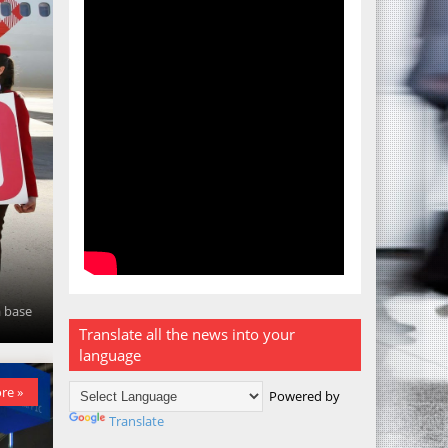
a base
Translate all the news into your
language
re »
Powered by
Translate