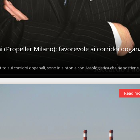
 (Propeller Milano): favorevole ai corridoi dogan
ito sui corridoi doganali, sono in sintonia con Assologistica che ne sostiene 
.
Read mo