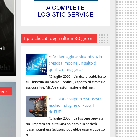
I più cliccati degli ultimi 30 giorni
ali
Brokeraggio assicurativo, la
crescita impone un salto di
la
qualità manageriale
13 luglio 2026 - L'articolo pubblicato
su LinkedIn da Marco Contini , esperto di strategie
assicurative, M&A e trasformazione del me...
re »
Fusione Saipem e Subsea7:
rischio indagine di Fase II
dell'UE
13 luglio 2026 - La fusione prevista
tra l'impresa edile italiana Saipem e la società
lussemburghese Subsea7 potrebbe essere oggetto
di ...