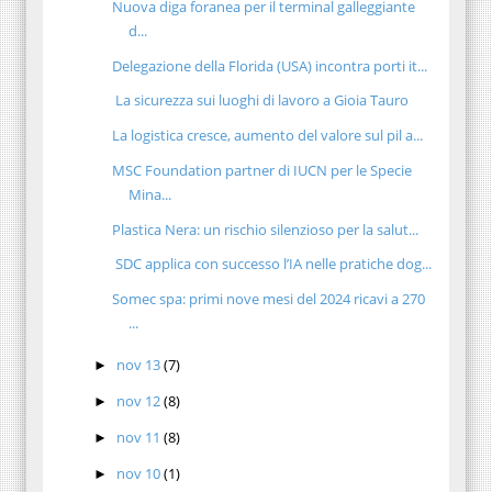
Nuova diga foranea per il terminal galleggiante
d...
Delegazione della Florida (USA) incontra porti it...
La sicurezza sui luoghi di lavoro a Gioia Tauro
La logistica cresce, aumento del valore sul pil a...
MSC Foundation partner di IUCN per le Specie
Mina...
Plastica Nera: un rischio silenzioso per la salut...
SDC applica con successo l’IA nelle pratiche dog...
Somec spa: primi nove mesi del 2024 ricavi a 270
...
nov 13
(7)
►
nov 12
(8)
►
nov 11
(8)
►
nov 10
(1)
►