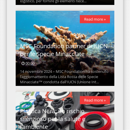
logistico, per fornire gli elementi nece...
Read more »
MSC Foundation partner di IUCN
per le Specie Minacciate
00:00
14 novembre 2024 – MSC Foundation ha sostenuto
l’aggiornamento della Lista Rossa delle Specie
Minacciate™ condotta dall'IUCN (Unione Int...
Read more »
Plastica Nera: un rischio
silenzioso per la salute e
l’ambiente