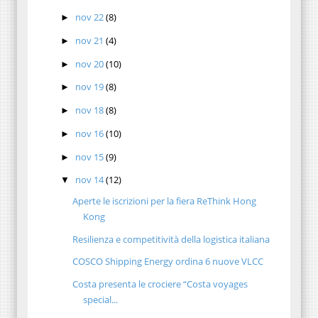
nov 22
(8)
►
nov 21
(4)
►
nov 20
(10)
►
nov 19
(8)
►
nov 18
(8)
►
nov 16
(10)
►
nov 15
(9)
►
nov 14
(12)
▼
Aperte le iscrizioni per la fiera ReThink Hong
Kong
Resilienza e competitività della logistica italiana
COSCO Shipping Energy ordina 6 nuove VLCC
Costa presenta le crociere “Costa voyages
special...