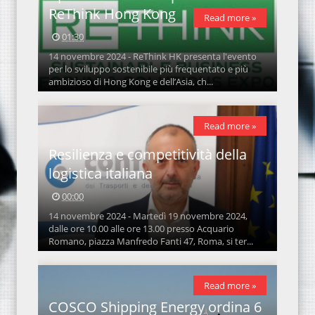
ReThink Hong Kong
Read more »
01:30
14 novembre 2024 - ReThink HK presenta l'evento
per lo sviluppo sostenibile più frequentato e più
ambizioso di Hong Kong e dell’Asia, ch...
Read more »
Resilienza e competitività della
logistica italiana
00:00
14 novembre 2024 - Martedì 19 novembre 2024,
dalle ore 10.00 alle ore 13.00 presso Acquario
Romano, piazza Manfredo Fanti 47, Roma, si ter...
Read more »
COSCO Shipping Energy ordina 6