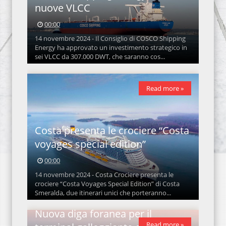
nuove VLCC
00:00
14 novembre 2024 - Il Consiglio di COSCO Shipping
Energy ha approvato un investimento strategico in
sei VLCC da 307.000 DWT, che saranno cos...
Read more »
Costa presenta le crociere “Costa
voyages special edition”
00:00
14 novembre 2024 - Costa Crociere presenta le
crociere “Costa Voyages Special Edition” di Costa
Smeralda, due itinerari unici che porteranno...
Nuova diga foranea per il
Read more »