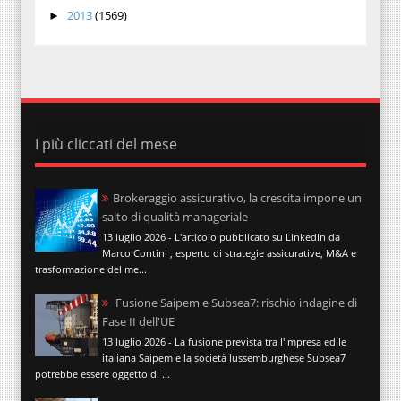
2013
(1569)
►
I più cliccati del mese
Brokeraggio assicurativo, la crescita impone un
salto di qualità manageriale
13 luglio 2026 - L'articolo pubblicato su LinkedIn da
Marco Contini , esperto di strategie assicurative, M&A e
trasformazione del me...
Fusione Saipem e Subsea7: rischio indagine di
Fase II dell'UE
13 luglio 2026 - La fusione prevista tra l'impresa edile
italiana Saipem e la società lussemburghese Subsea7
potrebbe essere oggetto di ...