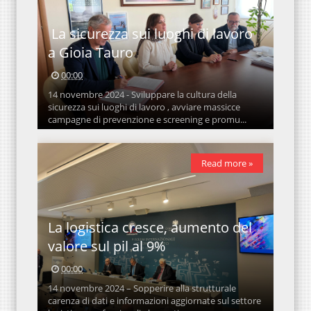
La sicurezza sui luoghi di lavoro
a Gioia Tauro
00:00
14 novembre 2024 - Sviluppare la cultura della
sicurezza sui luoghi di lavoro , avviare massicce
campagne di prevenzione e screening e promu...
Read more »
La logistica cresce, aumento del
valore sul pil al 9%
00:00
14 novembre 2024 – Sopperire alla strutturale
carenza di dati e informazioni aggiornate sul settore