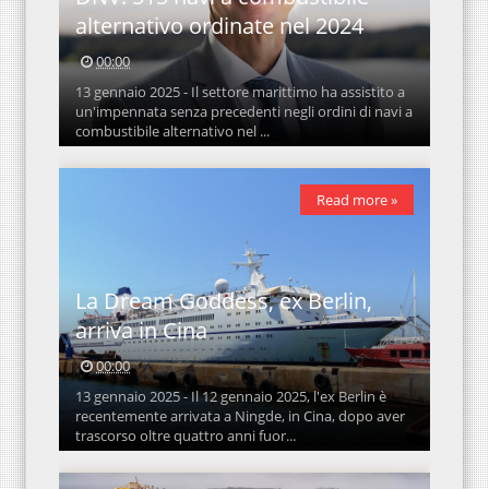
alternativo ordinate nel 2024
00:00
13 gennaio 2025 - Il settore marittimo ha assistito a
un'impennata senza precedenti negli ordini di navi a
combustibile alternativo nel ...
Read more »
La Dream Goddess, ex Berlin,
arriva in Cina
00:00
13 gennaio 2025 - Il 12 gennaio 2025, l'ex Berlin è
recentemente arrivata a Ningde, in Cina, dopo aver
trascorso oltre quattro anni fuor...