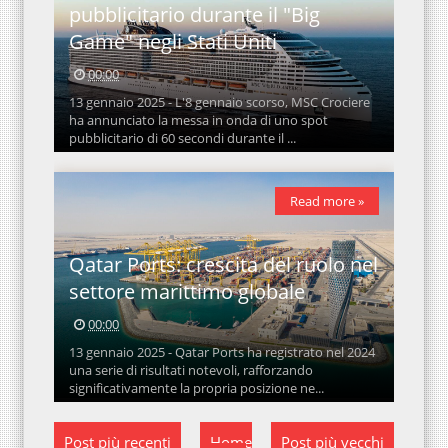
pubblicitario durante il "Big
Game" negli Stati Uniti
00:00
13 gennaio 2025 - L'8 gennaio scorso, MSC Crociere
ha annunciato la messa in onda di uno spot
pubblicitario di 60 secondi durante il ...
Read more »
Qatar Ports: crescita del ruolo nel
settore marittimo globale
00:00
13 gennaio 2025 - Qatar Ports ha registrato nel 2024
una serie di risultati notevoli, rafforzando
significativamente la propria posizione ne...
Post più recenti
Home
Post più vecchi