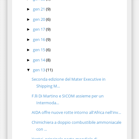
gen 21
(9)
►
gen 20
(6)
►
gen 17
(9)
►
gen 16
(9)
►
gen 15
(6)
►
gen 14
(8)
►
gen 13
(11)
▼
Seconda edizione del Mater Executive in
Shipping M...
F.lli Di Martino e SICOM assieme per un
Intermoda...
AIDA offre nuove rotte intorno all'Africa nell'inv...
Chimichiera a doppio combustibile ammoniacale
con ...
Yantai, principale porto mondiale di