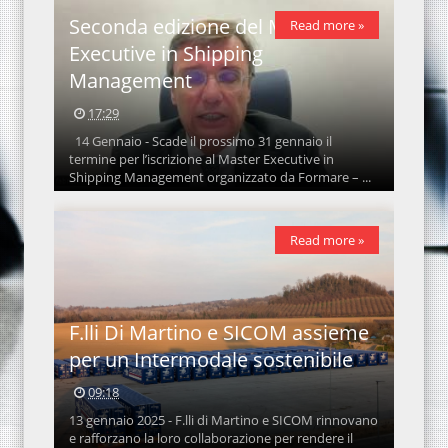
Seconda edizione del Mater
Read more »
Executive in Shipping
Management
17:29
14 Gennaio - Scade il prossimo 31 gennaio il
termine per l’iscrizione al Master Executive in
Shipping Management organizzato da Formare – ...
Read more »
F.lli Di Martino e SICOM assieme
per un Intermodale sostenibile
09:18
13 gennaio 2025 - F.lli di Martino e SICOM rinnovano
e rafforzano la loro collaborazione per rendere il