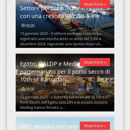
Read more »
Settore portuale indiano rimbalza
con una crescita YoY del 5,3%
00:00
13 gennaio 2025 - Il settore portuale indiano ha
registrato una crescita anno su anno del 5,3% a
dicembre 2024, segnando una ripresa dopo un...
Read more »
Egitto: GALDP e Medlog in
parternariato per il porto secco di
10th of Ramadan
00:00
13 gennaio 2025 - L'Autorità Generale per le Terre e i
Porti Secchi dell'Egitto (GALDP) e la società svizzera
Medlog hanno firmato u...
MSC debutta con uno spot
Read more »