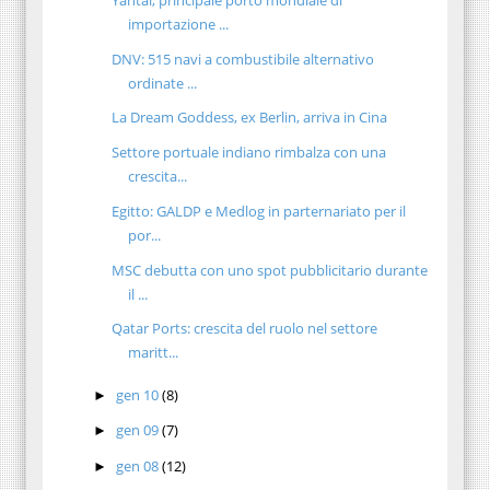
importazione ...
DNV: 515 navi a combustibile alternativo
ordinate ...
La Dream Goddess, ex Berlin, arriva in Cina
Settore portuale indiano rimbalza con una
crescita...
Egitto: GALDP e Medlog in parternariato per il
por...
MSC debutta con uno spot pubblicitario durante
il ...
Qatar Ports: crescita del ruolo nel settore
maritt...
gen 10
(8)
►
gen 09
(7)
►
gen 08
(12)
►