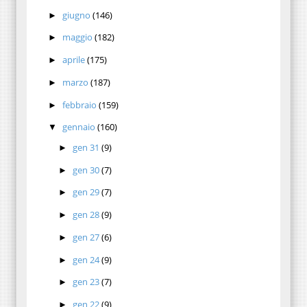
giugno
(146)
►
maggio
(182)
►
aprile
(175)
►
marzo
(187)
►
febbraio
(159)
►
gennaio
(160)
▼
gen 31
(9)
►
gen 30
(7)
►
gen 29
(7)
►
gen 28
(9)
►
gen 27
(6)
►
gen 24
(9)
►
gen 23
(7)
►
gen 22
(9)
►