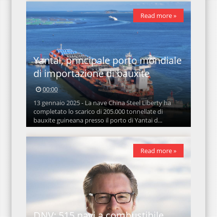
Read more »
Yantai, principale porto mondiale
di importazione di bauxite
00:00
13 gennaio 2025 - La nave China Steel Liberty ha
completato lo scarico di 205.000 tonnellate di
bauxite guineana presso il porto di Yantai d...
Read more »
DNV: 515 navi a combustibile