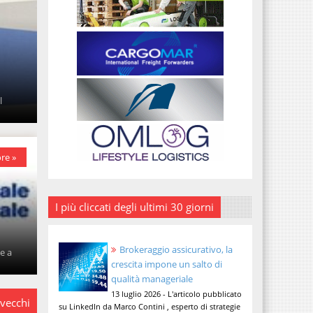
l
re »
I più cliccati degli ultimi 30 giorni
Brokeraggio assicurativo, la
e a
crescita impone un salto di
qualità manageriale
13 luglio 2026 - L'articolo pubblicato
 vecchi
su LinkedIn da Marco Contini , esperto di strategie