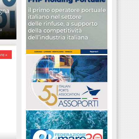
egna
la
re »