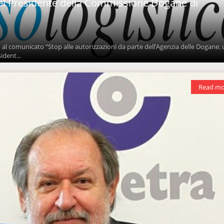
el Presidente della Commissione Dogane di
to al comunicato “Stop alle autorizzazioni da parte dell’Agenzia delle Dogane:
sident...
Read mo