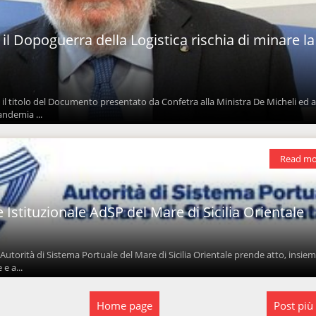
 il Dopoguerra della Logistica rischia di minare la
o il titolo del Documento presentato da Confetra alla Ministra De Micheli ed a
andemia ...
Read mo
stituzionale AdSP del Mare di Sicilia Orientale
Autorità di Sistema Portuale del Mare di Sicilia Orientale prende atto, insiem
 e a...
Home page
Post più