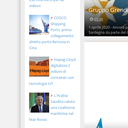
milioni
Gruppo Grendi:
COSCO
03:30
Shipping
1 aprile 2020 - Ancora p
Ports: primo
Sardegna da parte del 
collegamento
diretto porto-ferrovia in
Cina
Hapag-Lloyd
digitalizza 2
milioni di
container con
tecnologia IoT
L'Arabia
Saudita valuta
una coalizione
marittima nel
Mar Rosso