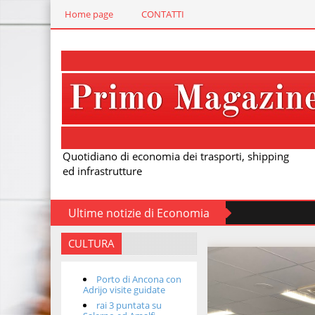
Home page
CONTATTI
Quotidiano di economia dei trasporti, shipping
ed infrastrutture
Ultime notizie di Economia
CULTURA
Porto di Ancona con
Adrijo visite guidate
rai 3 puntata su