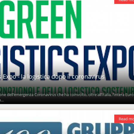
 Expo - la logistica dopo il coronavirus
ione dell’emergenza Coronavirus che ha coinvolto, oltre all’Italia, l’intera Eur
...
Read mo