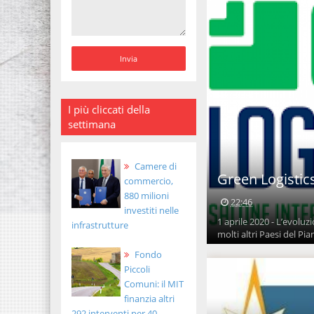
I più cliccati della
settimana
Camere di
Green Logistics
commercio,
880 milioni
22:46
investiti nelle
1 aprile 2020 - L’evoluz
infrastrutture
molti altri Paesi del Pian
Fondo
Piccoli
Comuni: il MIT
finanzia altri
292 interventi per 40