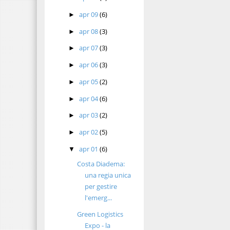
apr 09
(6)
►
apr 08
(3)
►
apr 07
(3)
►
apr 06
(3)
►
apr 05
(2)
►
apr 04
(6)
►
apr 03
(2)
►
apr 02
(5)
►
apr 01
(6)
▼
Costa Diadema:
una regia unica
per gestire
l'emerg...
Green Logistics
Expo - la