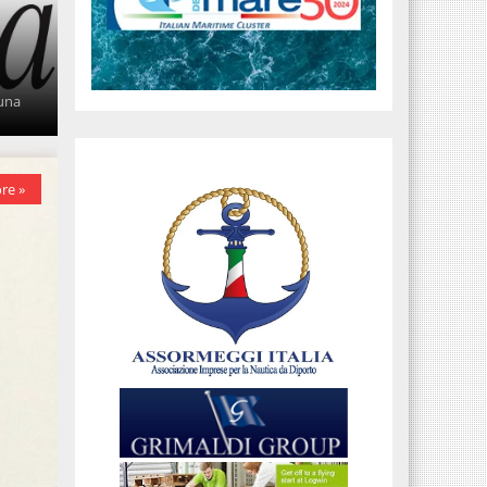
 una
re »