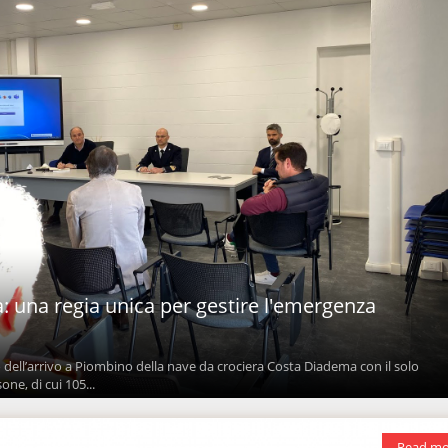
 una regia unica per gestire l'emergenza
o dell’arrivo a Piombino della nave da crociera Costa Diadema con il solo
ne, di cui 105...
Read mo