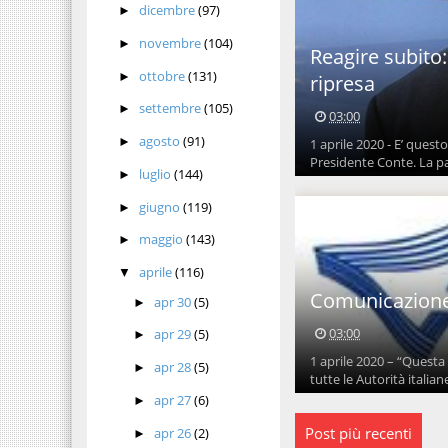
dicembre
(97)
►
novembre
(104)
►
Reagire subito:
ottobre
(131)
►
ripresa
settembre
(105)
►
03:00
agosto
(91)
►
1 aprile 2020 - E’ quest
Presidente Conte. La p
luglio
(144)
►
giugno
(119)
►
maggio
(143)
►
aprile
(116)
▼
Comunicazione I
apr 30
(5)
►
03:00
apr 29
(5)
►
1 aprile 2020 – “Questa 
apr 28
(5)
►
tutte le Autorità italiane
apr 27
(6)
►
Post più recenti
apr 26
(2)
►