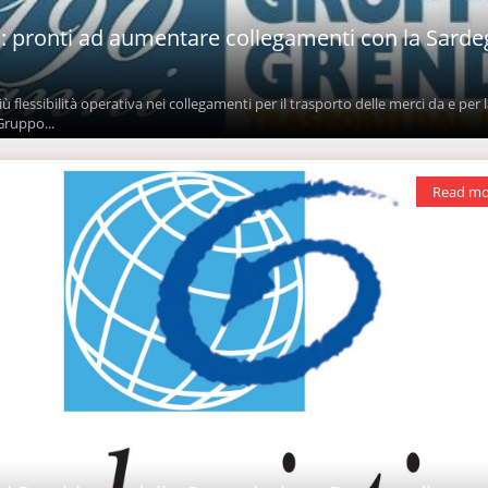
 pronti ad aumentare collegamenti con la Sard
iù flessibilità operativa nei collegamenti per il trasporto delle merci da e per 
Gruppo...
Read mo