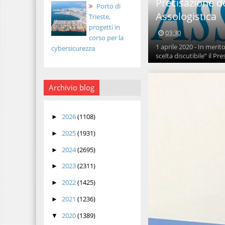
Precisazione d
Porto di
Assologistica
Trieste,
progetti in
03:30
corso per la
1 aprile 2020 - In meri
cybersicurezza
scelta discutibile” il Pre
Archivio blog
2026
(1108)
►
2025
(1931)
►
2024
(2695)
►
2023
(2311)
►
2022
(1425)
►
2021
(1236)
►
2020
(1389)
▼