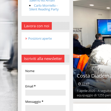
Salerno ed Amalfi
Carlo Morriello -
Silent Reading Party
Lavora con noi
Posizioni aperte
Iscriviti alla newsletter
Nome
Costa Diadema:
22:47
Email
*
1 aprile 2020 - A seguit
equipaggio di 1255 perso
Messaggio
*