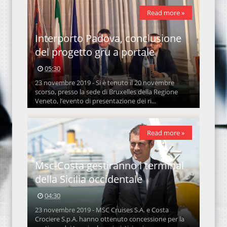
Read more »
Interporto Padova, conclusione
del progetto gru a portale
05:30
23 novembre 2019 - Si è tenuto il 20 novembre
scorso, presso la sede di Bruxelles della Regione
Veneto, l’evento di presentazione dei ri...
Read more »
Msc-Costa gestiranno i terminal
della Sicilia occidentale
04:30
23 novembre 2019 - MSC Cruises S.A. e Costa
Crociere S.p.A. hanno ottenuto concessione per la