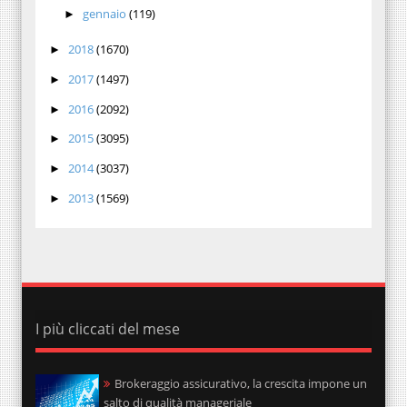
gennaio
(119)
►
2018
(1670)
►
2017
(1497)
►
2016
(2092)
►
2015
(3095)
►
2014
(3037)
►
2013
(1569)
►
I più cliccati del mese
Brokeraggio assicurativo, la crescita impone un
salto di qualità manageriale