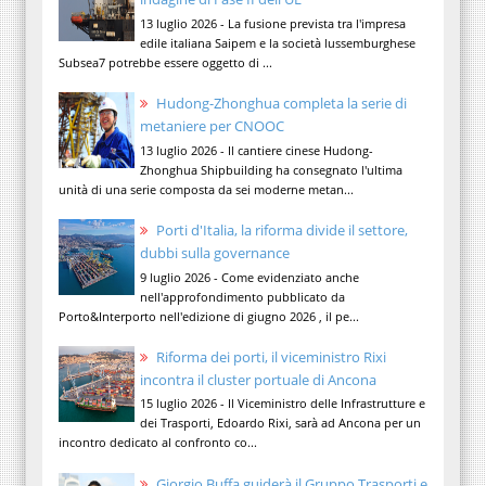
13 luglio 2026 - La fusione prevista tra l'impresa
edile italiana Saipem e la società lussemburghese
Subsea7 potrebbe essere oggetto di ...
Hudong-Zhonghua completa la serie di
metaniere per CNOOC
13 luglio 2026 - Il cantiere cinese Hudong-
Zhonghua Shipbuilding ha consegnato l'ultima
unità di una serie composta da sei moderne metan...
Porti d'Italia, la riforma divide il settore,
dubbi sulla governance
9 luglio 2026 - Come evidenziato anche
nell'approfondimento pubblicato da
Porto&Interporto nell'edizione di giugno 2026 , il pe...
Riforma dei porti, il viceministro Rixi
incontra il cluster portuale di Ancona
15 luglio 2026 - Il Viceministro delle Infrastrutture e
dei Trasporti, Edoardo Rixi, sarà ad Ancona per un
incontro dedicato al confronto co...
Giorgio Buffa guiderà il Gruppo Trasporti e