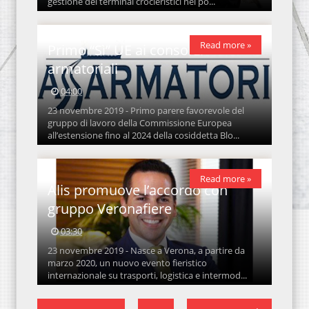
gestione dei terminal crocieristici nei po...
Read more »
Primo “Sì” UE ai consorzi
armatoriali
04:00
23 novembre 2019 - Primo parere favorevole del
gruppo di lavoro della Commissione Europea
all’estensione fino al 2024 della cosiddetta Blo...
Read more »
Alis promuove l’accordo con
gruppo Veronafiere
03:30
23 novembre 2019 - Nasce a Verona, a partire da
marzo 2020, un nuovo evento fieristico
internazionale su trasporti, logistica e intermod...