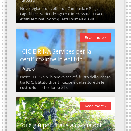
05:30
Nove regioni coinvolte con Campania e Puglia
capofila, 995 aziende agricole interessate, 11.400
ettari seminati. Sono questi i numeri di Gra...
Read more »
ICIC E RINA Services per la
certificazione in edilizia
05:30
Nasce ICIC S.p.A. la nuova società frutto dell’alleanza
tra ICIC, Istituto di certificazione del settore delle
costruzioni - che riunisce le...
Read more »
Su e giù per l’Italia a caccia del