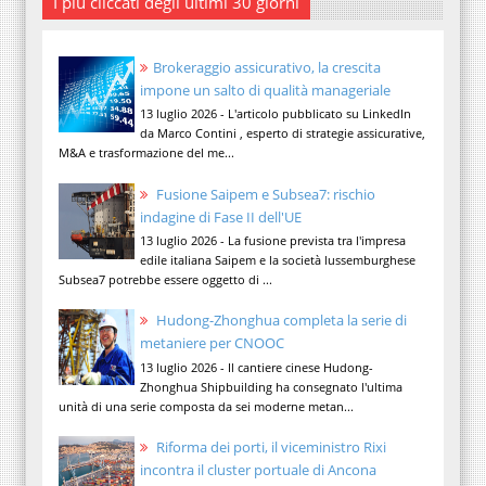
I più cliccati degli ultimi 30 giorni
Brokeraggio assicurativo, la crescita
impone un salto di qualità manageriale
13 luglio 2026 - L'articolo pubblicato su LinkedIn
da Marco Contini , esperto di strategie assicurative,
M&A e trasformazione del me...
Fusione Saipem e Subsea7: rischio
indagine di Fase II dell'UE
13 luglio 2026 - La fusione prevista tra l'impresa
edile italiana Saipem e la società lussemburghese
Subsea7 potrebbe essere oggetto di ...
Hudong-Zhonghua completa la serie di
metaniere per CNOOC
13 luglio 2026 - Il cantiere cinese Hudong-
Zhonghua Shipbuilding ha consegnato l'ultima
unità di una serie composta da sei moderne metan...
Riforma dei porti, il viceministro Rixi
incontra il cluster portuale di Ancona