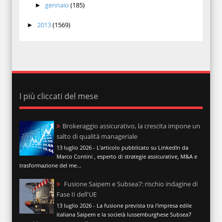
gennaio
(185)
►
2013
(1569)
►
I più cliccati del mese
Brokeraggio assicurativo, la crescita impone un
salto di qualità manageriale
13 luglio 2026 - L'articolo pubblicato su LinkedIn da
Marco Contini , esperto di strategie assicurative, M&A e
trasformazione del me...
Fusione Saipem e Subsea7: rischio indagine di
Fase II dell'UE
13 luglio 2026 - La fusione prevista tra l'impresa edile
italiana Saipem e la società lussemburghese Subsea7