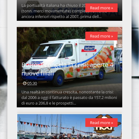
La portualità italiana ha chiuso il 2013 con volumi
Read more »
(tonn. merci movimentate) complessivamente
ancora inferiori rispetto al 2007, prima dell...
Read more »
Bofrost congela la crisi: aperte 4
nuove filiali
05:30
Una realtà in continua crescita, nonostante la crisi:
dal 2006 a oggi il fatturato è passato da 157,2 milioni
di euro a 206,8 e le prospetti...
Read more »