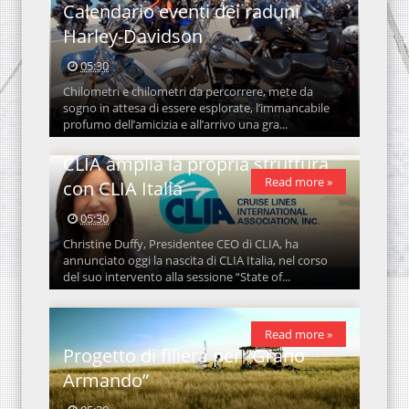
Calendario eventi dei raduni
Harley-Davidson
05:30
Chilometri e chilometri da percorrere, mete da
sogno in attesa di essere esplorate, l’immancabile
profumo dell’amicizia e all’arrivo una gra...
CLIA amplia la propria struttura
Read more »
con CLIA Italia
05:30
Christine Duffy, Presidentee CEO di CLIA, ha
annunciato oggi la nascita di CLIA Italia, nel corso
del suo intervento alla sessione “State of...
Read more »
Progetto di filiera per “Grano
Armando”