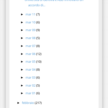
accordo di...
mar 11
(7)
►
mar 10
(6)
►
mar 09
(9)
►
mar 08
(5)
►
mar 07
(8)
►
mar 06
(12)
►
mar 05
(10)
►
mar 04
(8)
►
mar 03
(6)
►
mar 02
(5)
►
mar 01
(6)
►
febbraio
(217)
►