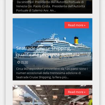
Da sinistra il Presidente dell'Autorità Portuale di
Venezia On. Paolo Costa, Presidente dell'Autorità
Portuale di Salerno Avv. An...
Read more »
Seatrade Cruise shipping,
qualificata presenza dell’Italia
05:30
Circa 900 espositori provenienti da 120 paesi: sono i
numeri eccezionali della trentesima edizione di
Seatrade Cruise Shipping, la fiera più...
Read more »