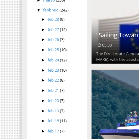
►
febbraio
(242)
▼
feb 28
(9)
►
feb 27
(12)
►
"Sailing Towar
feb 26
(7)
►
05:30
feb 25
(10)
►
The Directorate Genera
MARE), with the assista
feb 24
(12)
►
feb 23
(10)
►
feb 22
(8)
►
feb 21
(7)
►
feb 20
(7)
►
feb 19
(7)
►
feb 18
(11)
►
feb 17
(7)
►