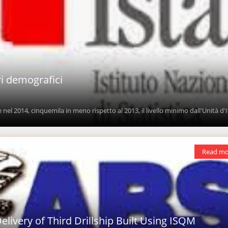
ri demografici
 nel 2014, cinquemila in meno rispetto al 2013, il livello minimo dall'Unità d'It
Read mo
livery of Third Drillship Built Using ISQM