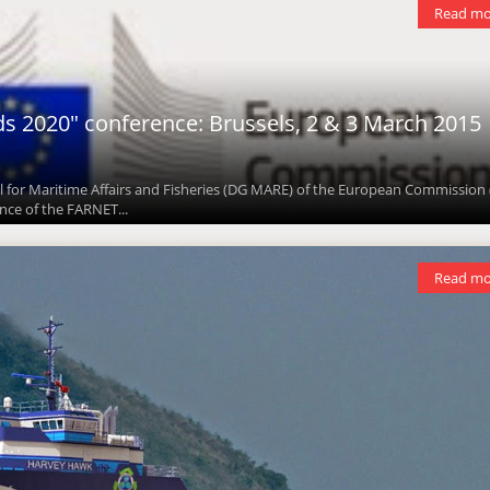
Read mo
ds 2020" conference: Brussels, 2 & 3 March 2015
l for Maritime Affairs and Fisheries (DG MARE) of the European Commission
nce of the FARNET...
Read mo