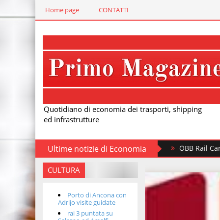
Home page
CONTATTI
Quotidiano di economia dei trasporti, shipping
ed infrastrutture
Ultime notizie di Economia
ÖBB Rail Cargo investe in 5
CULTURA
Porto di Ancona con
Adrijo visite guidate
rai 3 puntata su