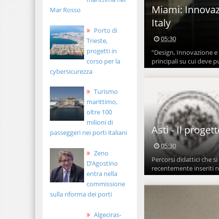
Miami: Innovaz
Mar Rosso
Italy
Porto di
05:30
Trieste,
progetti in
“Design, Innovazione e 
corso per la
principali su cui deve p
cybersicurezza
Turismo
marittimo,
oltre 100
milioni di
Asti - Il proge
passeggeri nei porti italiani
05:30
Zeno
Percorsi didattici che 
D’Agostino
recentemente inseriti n
entra nella
commissione
sulla riforma dei porti
Algeciras-