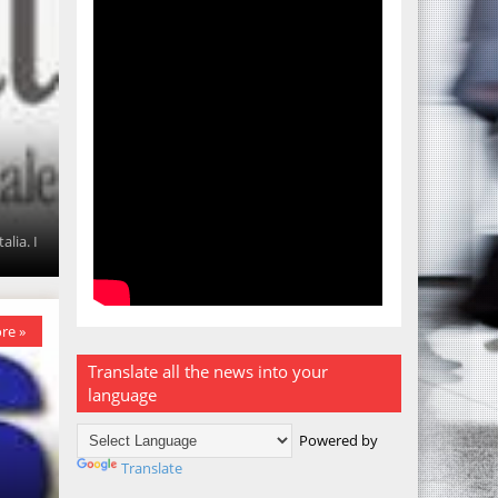
alia. I
re »
Translate all the news into your
language
Powered by
Translate