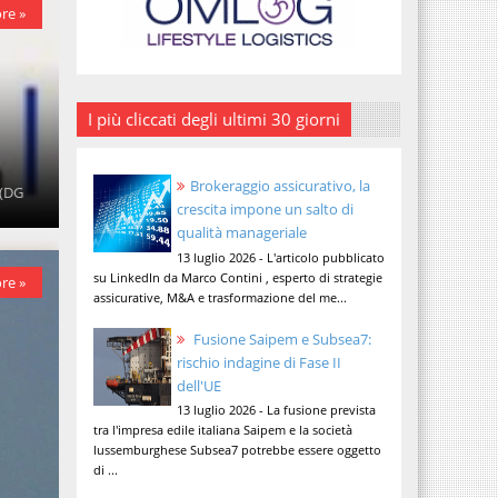
re »
I più cliccati degli ultimi 30 giorni
Brokeraggio assicurativo, la
 (DG
crescita impone un salto di
qualità manageriale
13 luglio 2026 - L'articolo pubblicato
su LinkedIn da Marco Contini , esperto di strategie
re »
assicurative, M&A e trasformazione del me...
Fusione Saipem e Subsea7:
rischio indagine di Fase II
dell'UE
13 luglio 2026 - La fusione prevista
tra l'impresa edile italiana Saipem e la società
lussemburghese Subsea7 potrebbe essere oggetto
di ...