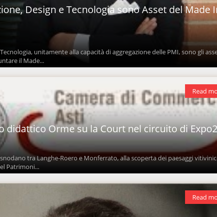
ione, Design e Tecnologia sono Asset del Made I
Tecnologia, unitamente alla capacità di aggregazione delle PMI, sono gli ass
untare il Made...
Read mo
tto didattico Orme su la Court nel circuito di Expo
si snodano tra Langhe-Roero e Monferrato, alla scoperta dei paesaggi vitivinic
el Patrimoni...
Read mo