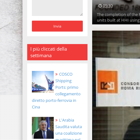
05:30
The completion of the R
units built at HHI using 
I più cliccati della
settimana
COSCO
Shipping
Ports: primo
collegamento
diretto porto-ferrovia in
Cina
L'Arabia
Saudita valuta
una coalizione
marittima nel