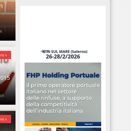
n
et
re »
2015
oli
re »