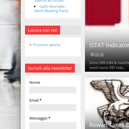
Salerno ed Amalfi
Carlo Morriello -
Silent Reading Party
Lavora con noi
ISTAT Indicato
Posizioni aperte
05:30
Sono 509 mila le nascite
Iscriviti alla newsletter
morti sono 597 mila...
Nome
Email
*
Messaggio
*
Rowan Takes De