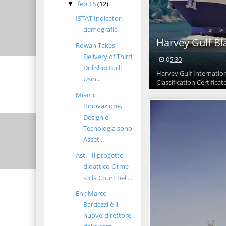
feb 16
(12)
▼
ISTAT Indicatori
demografici
Harvey Gulf Bla
Rowan Takes
Delivery of Third
05:30
Drillship Built
Harvey Gulf Internationa
Usin...
Classification Certificate
Miami:
Innovazione,
Design e
Tecnologia sono
Asset...
Asti - Il progetto
didattico Orme
su la Court nel ...
Eni: Marco
Bardazzi è il
nuovo direttore