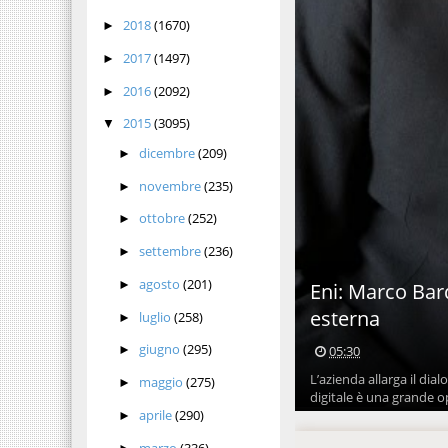
2018
(1670)
►
2017
(1497)
►
2016
(2092)
►
2015
(3095)
▼
dicembre
(209)
►
novembre
(235)
►
ottobre
(252)
►
settembre
(236)
►
agosto
(201)
►
Eni: Marco Bar
esterna
luglio
(258)
►
giugno
(295)
05:30
►
L’azienda allarga il dia
maggio
(275)
►
digitale è una grande op
aprile
(290)
►
marzo
(336)