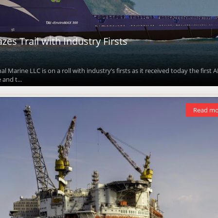
zes Trail with Industry Firsts
l Marine LLC is on a roll with industry’s firsts as it received today the first 
 and t...
Read mo