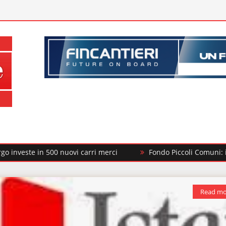
00 nuovi carri merci
Fondo Piccoli Comuni: il MIT finanzia a
Read mo